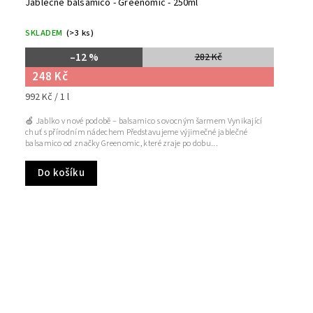
Jablečné balsamico - Greenomic - 250ml
SKLADEM
(>3 ks)
–12 %
282 Kč
248 Kč
992 Kč / 1 l
🍏 Jablko v nové podobě – balsamico s ovocným šarmem Vynikající
chuť s přírodním nádechem Představujeme výjimečné jablečné
balsamico od značky Greenomic, které zraje po dobu...
Do košíku