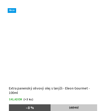
Akce
Extra panenský olivový olej s lanýži - Eleon Gourmet -
100ml
SKLADEM
(>3 ks)
–8 %
169 Kč