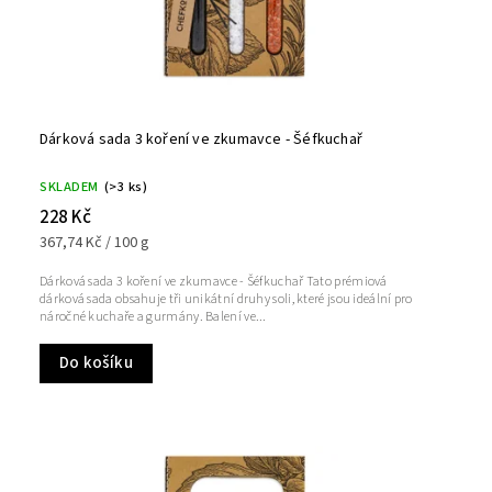
Dárková sada 3 koření ve zkumavce - Šéfkuchař
SKLADEM
(>3 ks)
228 Kč
367,74 Kč / 100 g
Dárková sada 3 koření ve zkumavce - Šéfkuchař Tato prémiová
dárková sada obsahuje tři unikátní druhy soli, které jsou ideální pro
náročné kuchaře a gurmány. Balení ve...
Do košíku