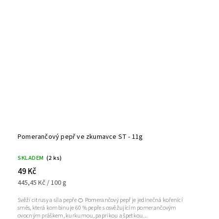
Pomerančový pepř ve zkumavce ST - 11g
SKLADEM
(2 ks)
49 Kč
445,45 Kč / 100 g
Svěží citrusy a síla pepře 🍊 Pomerančový pepř je jedinečná kořenící
směs, která kombinuje 60 % pepře s osvěžujícím pomerančovým
ovocným práškem, kurkumou, paprikou a špetkou...