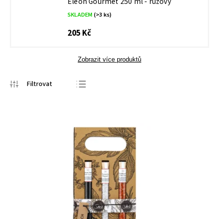
Eleon Gourmet 250 ml - růžový
SKLADEM
(>3 ks)
205 Kč
Zobrazit více produktů
Nejprodávanější
Nejlevnější
Nejdražší
Abecedně