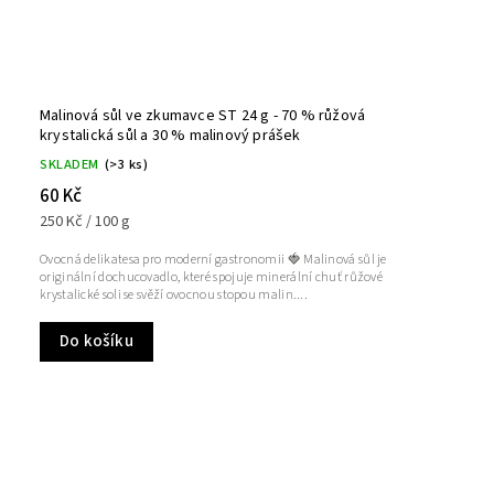
Malinová sůl ve zkumavce ST 24 g - 70 % růžová
krystalická sůl a 30 % malinový prášek
SKLADEM
(>3 ks)
60 Kč
250 Kč / 100 g
Ovocná delikatesa pro moderní gastronomii 🍓 Malinová sůl je
originální dochucovadlo, které spojuje minerální chuť růžové
krystalické soli se svěží ovocnou stopou malin....
Do košíku