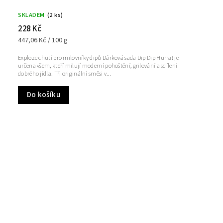
SKLADEM
(2 ks)
228 Kč
447,06 Kč / 100 g
Exploze chutí pro milovníky dipů Dárková sada Dip Dip Hurra! je
určena všem, kteří milují moderní pohoštění, grilování a sdílení
dobrého jídla. Tři originální směsi v...
Do košíku