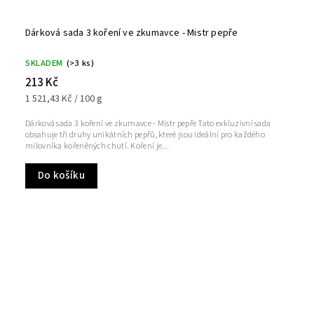
Dárková sada 3 koření ve zkumavce - Mistr pepře
SKLADEM
(>3 ks)
213 Kč
1 521,43 Kč / 100 g
Dárková sada 3 koření ve zkumavce - Mistr pepře Tato exkluzivní sada
obsahuje tři druhy unikátních pepřů, které jsou ideální pro každého
milovníka kořeněných chutí. Koření je...
Do košíku