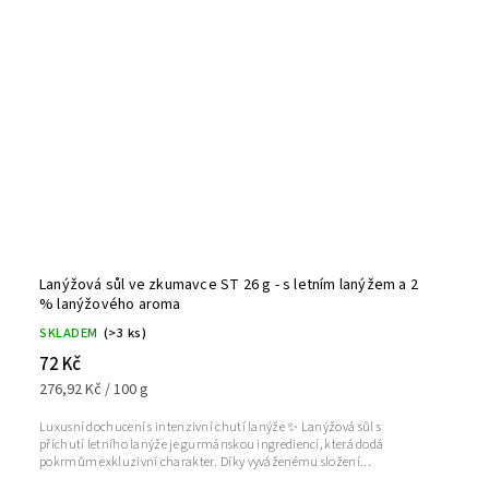
Lanýžová sůl ve zkumavce ST 26 g - s letním lanýžem a 2
% lanýžového aroma
SKLADEM
(>3 ks)
72 Kč
276,92 Kč / 100 g
Luxusní dochucení s intenzivní chutí lanýže ✨ Lanýžová sůl s
příchutí letního lanýže je gurmánskou ingrediencí, která dodá
pokrmům exkluzivní charakter. Díky vyváženému složení...