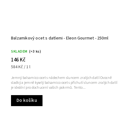
Balzamikový ocet s datlemi - Eleon Gourmet - 250ml
SKLADEM
(>3 ks)
146 Kč
584 Kč / 1 l
Jemný balsamico ocet s nádechem sluncem zralých datlí Ovocně
sladký a jemně kyselý balsamico ocet s příchutí sluncem zralých datlí
je ideální pro dochucení vašich pokrmů. Tento...
Do košíku