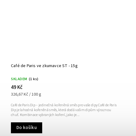
Café de Paris ve zkumavce ST - 15g
SKLADEM
(1 ks)
49 Kč
326,67 Kč / 100 g
Café de Paris Dip – jedinečná kořeněná směs pro vaše dipy Café de Paris
Dip je lahodná kořeněná směs, která dodá vašim dipům výraznou
chuť. Kombinace vybraných koření, jako je...
Do košíku