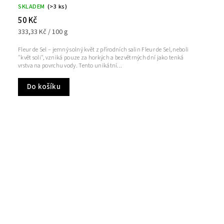
SKLADEM
(>3 ks)
50 Kč
333,33 Kč / 100 g
Fleur de Sel – jemný solný květ z přírodních salin Fleur de Sel, neboli
"květ soli", vzniká pouze za horkých a bezvětrných dní jako tenká
vrstva na povrchu vody. Tento unikátní...
Do košíku