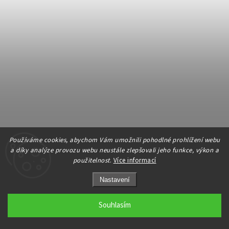
Používáme cookies, abychom Vám umožnili pohodlné prohlížení webu
a díky analýze provozu webu neustále zlepšovali jeho funkce, výkon a
použitelnost
.
Více informací
Nastavení
Balzamikový ocet s malinami - Eleon Gourmet - 250ml
Souhlasím
SKLADEM
(2 ks)
146 Kč