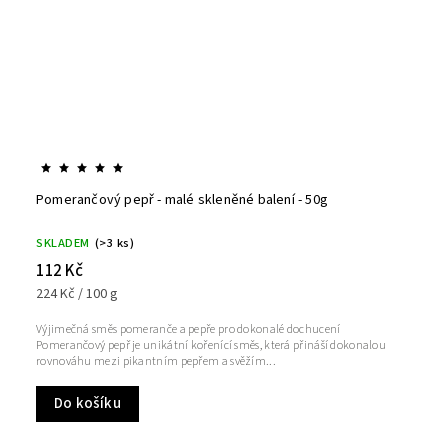
Pomerančový pepř - malé skleněné balení - 50g
SKLADEM
(>3 ks)
112 Kč
224 Kč / 100 g
Výjimečná směs pomeranče a pepře pro dokonalé dochucení
Pomerančový pepř je unikátní kořenící směs, která přináší dokonalou
rovnováhu mezi pikantním pepřem a svěžím...
Do košíku