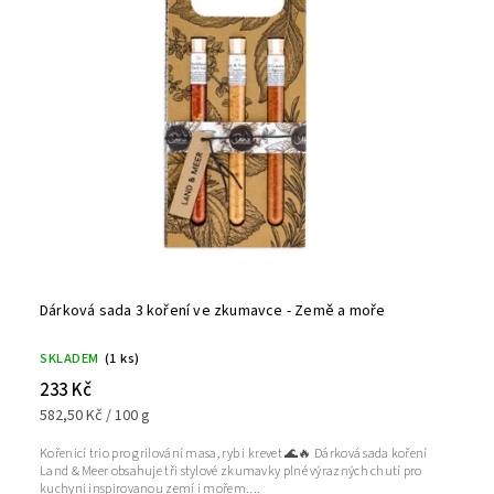
Dárková sada 3 koření ve zkumavce - Země a moře
SKLADEM
(1 ks)
233 Kč
582,50 Kč / 100 g
Kořenicí trio pro grilování masa, ryb i krevet 🌊🔥 Dárková sada koření
Land & Meer obsahuje tři stylové zkumavky plné výrazných chutí pro
kuchyni inspirovanou zemí i mořem....