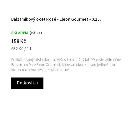
Balzamikový ocet Rosé - Eleon Gourmet - 0,25l
SKLADEM
(>3 ks)
158 Kč
632 Kč / 1 l
Delikátní spojení sladkosti a svěžesti pro každý talíř Objevte výjimečné
Balsamico Rosé Eleon Gourmet, které vás okouzlí svou jedinečnou
kombinací ovocné sladkosti a jemné...
Do košíku