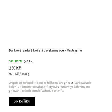
Dárková sada 3 koření ve zkumavce - Mistr grilu
SKLADEM
(>3 ks)
230 Kč
920 Kč / 100 g
Originální kořenicí trio pro každého mistra grilu 🔥 Dárková sada
koření Grillmeister obsahuje tři stylové zkumavky s kořením pro
grilování, pečení i domácí vaření. V balení...
Do košíku