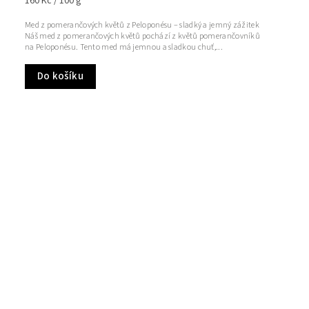
160 Kč / 100 g
Med z pomerančových květů z Peloponésu – sladký a jemný zážitek
Náš med z pomerančových květů pochází z květů pomerančovníků
na Peloponésu. Tento med má jemnou a sladkou chuť,...
Do košíku