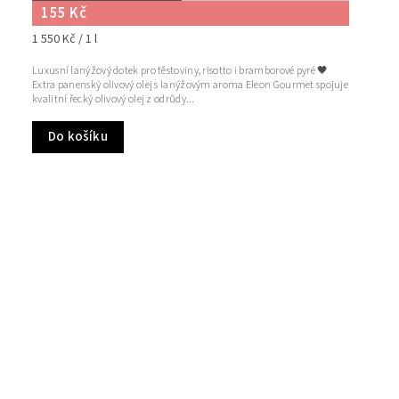
155 Kč
1 550 Kč / 1 l
Luxusní lanýžový dotek pro těstoviny, risotto i bramborové pyré 🖤
Extra panenský olivový olej s lanýžovým aroma Eleon Gourmet spojuje
kvalitní řecký olivový olej z odrůdy...
Do košíku