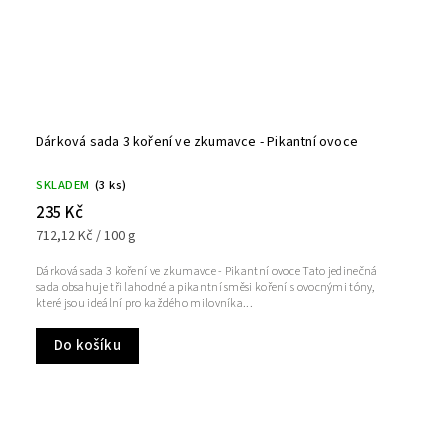
Dárková sada 3 koření ve zkumavce - Pikantní ovoce
SKLADEM
(3 ks)
235 Kč
712,12 Kč / 100 g
Dárková sada 3 koření ve zkumavce - Pikantní ovoce Tato jedinečná
sada obsahuje tři lahodné a pikantní směsi koření s ovocnými tóny,
které jsou ideální pro každého milovníka...
Do košíku