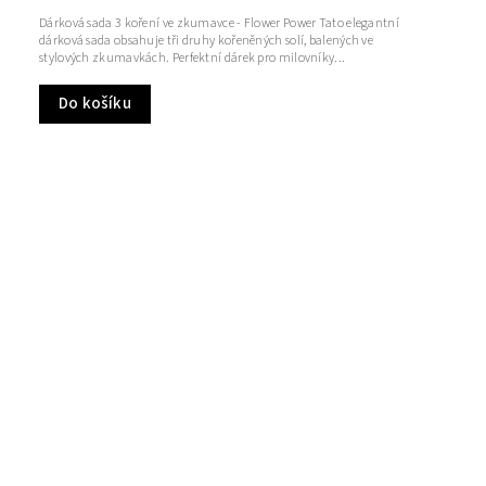
Dárková sada 3 koření ve zkumavce - Flower Power Tato elegantní
dárková sada obsahuje tři druhy kořeněných solí, balených ve
stylových zkumavkách. Perfektní dárek pro milovníky...
Do košíku