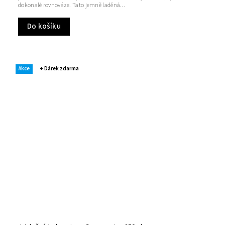
dokonalé rovnováze. Tato jemně laděná...
Do košíku
Akce
+ Dárek zdarma