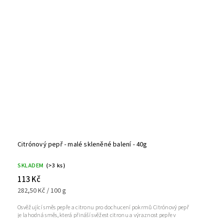
Citrónový pepř - malé skleněné balení - 40g
SKLADEM
(>3 ks)
113 Kč
282,50 Kč / 100 g
Osvěžující směs pepře a citronu pro dochucení pokrmů Citrónový pepř
je lahodná směs, která přináší svěžest citronu a výraznost pepře v