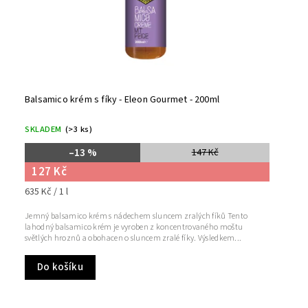
Balsamico krém s fíky - Eleon Gourmet - 200ml
SKLADEM
(>3 ks)
–13 %
147 Kč
127 Kč
635 Kč / 1 l
Jemný balsamico krém s nádechem sluncem zralých fíků Tento
lahodný balsamico krém je vyroben z koncentrovaného moštu
světlých hroznů a obohacen o sluncem zralé fíky. Výsledkem...
Do košíku