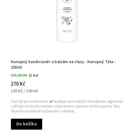
Konopný kondicionér a balzám na vlasy - Konopný Táta -
200ml
SKLADEM
(1 ks)
270 Kč
135 Kč / 100 ml
Více než jen kondicionér 🌿 Dopřejte svým vlasům hloubkovou regeneraci
s přírodním kondicionérem a balzámem v jednom od Konopného Táty.
Nejenže usnadňuje rozčesávání a dodává...
Do košíku