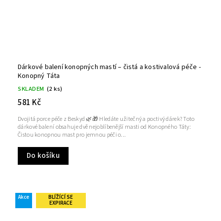
Dárkové balení konopných mastí – čistá a kostivalová péče -
Konopný Táta
SKLADEM
(2 ks)
581 Kč
Dvojitá porce péče z Beskyd 🌿🎁 Hledáte užitečný a poctivý dárek? Toto
dárkové balení obsahuje dvě nejoblíbenější masti od Konopného Táty:
Čistou konopnou mast pro jemnou péči o...
Do košíku
Akce
BLÍŽÍCÍ SE
EXPIRACE