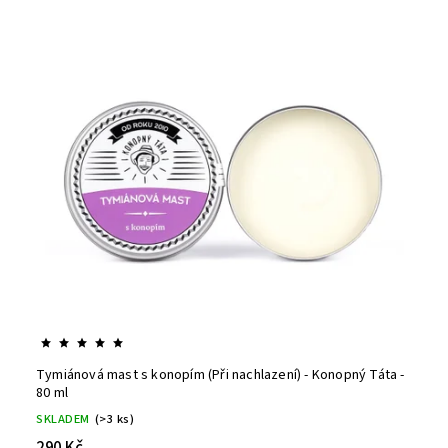
Tymiánová mast s konopím (Při nachlazení) - Konopný Táta -
80 ml
SKLADEM
(>3 ks)
290 Kč