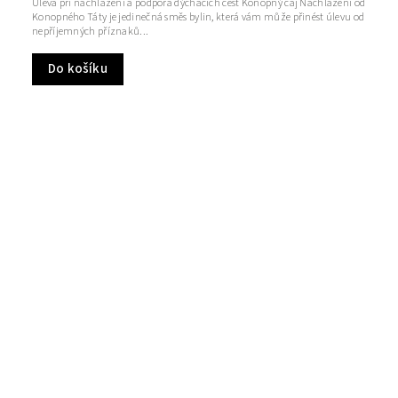
Úleva při nachlazení a podpora dýchacích cest Konopný čaj Nachlazení od
Konopného Táty je jedinečná směs bylin, která vám může přinést úlevu od
nepříjemných příznaků...
Do košíku