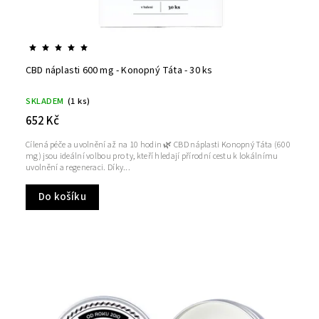
CBD náplasti 600 mg - Konopný Táta - 30 ks
SKLADEM
(1 ks)
652 Kč
Cílená péče a uvolnění až na 10 hodin 🌿 CBD náplasti Konopný Táta (600
mg) jsou ideální volbou pro ty, kteří hledají přírodní cestu k lokálnímu
uvolnění a regeneraci. Díky...
Do košíku