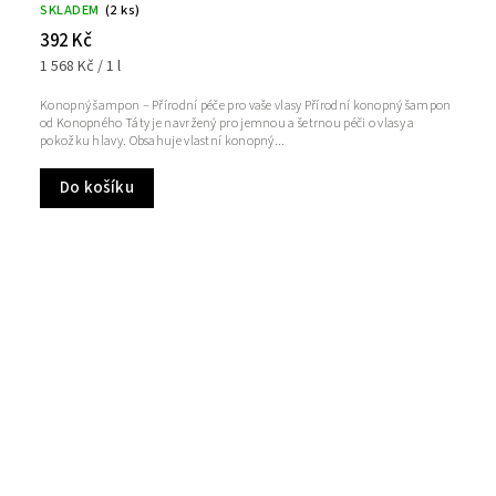
SKLADEM
(2 ks)
392 Kč
1 568 Kč / 1 l
Konopný šampon – Přírodní péče pro vaše vlasy Přírodní konopný šampon
od Konopného Táty je navržený pro jemnou a šetrnou péči o vlasy a
pokožku hlavy. Obsahuje vlastní konopný...
Do košíku