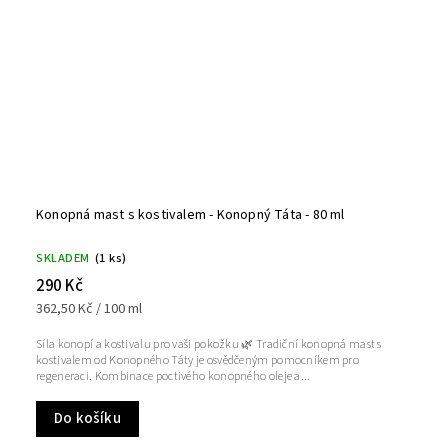
Konopná mast s kostivalem - Konopný Táta - 80 ml
SKLADEM
(1 ks)
290 Kč
362,50 Kč / 100 ml
Síla konopí a kostivalu pro vaši pokožku 🌿 Tradiční konopná mast s
kostivalem od Konopného Táty je osvědčeným pomocníkem pro
regeneraci. Kombinace poctivého konopného oleje a...
Do košíku