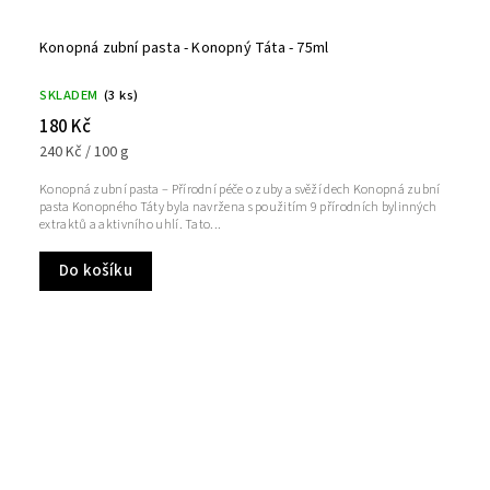
Konopná zubní pasta - Konopný Táta - 75ml
SKLADEM
(3 ks)
180 Kč
240 Kč / 100 g
Konopná zubní pasta – Přírodní péče o zuby a svěží dech Konopná zubní
pasta Konopného Táty byla navržena s použitím 9 přírodních bylinných
extraktů a aktivního uhlí. Tato...
Do košíku