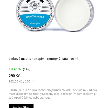
Zinková mast s konopím - Konopný Táta - 80 ml
SKLADEM
(3 ks)
290 Kč
362,50 Kč / 100 ml
Zklidňující síla zinku a konopí pro jemnou pokožku celé rodiny Zinková
mast s konopím od značky Konopný Táta je perfektním pomocníkem při
péči o podrážděnou nebo citlivou...
Do košíku