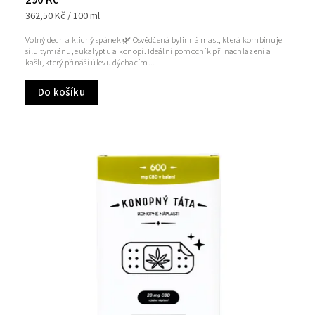
362,50 Kč / 100 ml
Volný dech a klidný spánek 🌿 Osvědčená bylinná mast, která kombinuje
sílu tymiánu, eukalyptu a konopí. Ideální pomocník při nachlazení a
kašli, který přináší úlevu dýchacím...
Do košíku