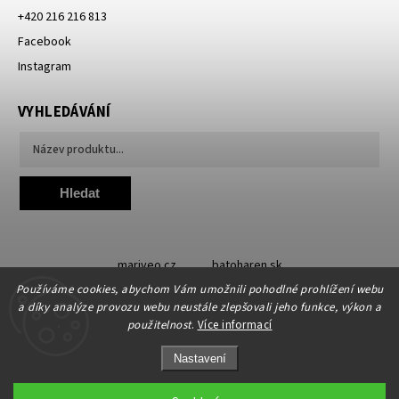
+420 216 216 813
Facebook
Instagram
VYHLEDÁVÁNÍ
Hledat
mariveo.cz
batoharen.sk
Používáme cookies, abychom Vám umožnili pohodlné prohlížení webu
a díky analýze provozu webu neustále zlepšovali jeho funkce, výkon a
použitelnost
.
Více informací
Nastavení
Copyright 2019 - 2026
Abundo.cz
. Všechna práva vyhrazena.
Upravit nastavení cookies