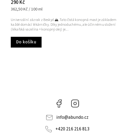
290 Kč
362,50 Kč / 100 ml
Univerzální zázrak z Beskyd 🏔️ Tato čistá konopná mast je základem
každé domácí lékárničky. Díky jednoduchému, ale účinnému složení
(lékařská vazelína + konopný olej) je...
Do košíku
Facebook
Instagram
info
@
abundo.cz
+420 216 216 813