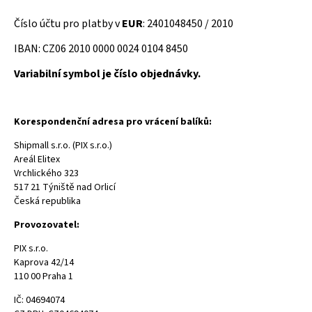
Číslo účtu pro platby v
EUR
: 2401048450 / 2010
IBAN: CZ06 2010 0000 0024 0104 8450
Variabilní symbol je číslo objednávky.
Korespondenční adresa pro vrácení balíků:
Shipmall s.r.o. (PIX s.r.o.)
Areál Elitex
Vrchlického 323
517 21 Týniště nad Orlicí
Česká republika
Provozovatel:
PIX s.r.o.
Kaprova 42/14
110 00 Praha 1
IČ: 04694074