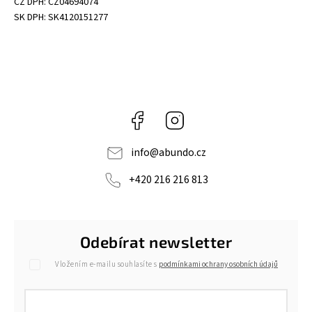
CZ DPH: CZ04694074
SK DPH: SK4120151277
Facebook
Instagram
info
@
abundo.cz
+420 216 216 813
Odebírat newsletter
Vložením e-mailu souhlasíte s
podmínkami ochrany osobních údajů