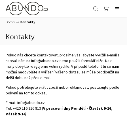
Domů
/
Kontakty
Kontakty
Pokud nás chcete kontaktovat, prosíme vás, abyste využili e-mail a
napsali nám na
info@abundo.cz
nebo použili formulář níže. Na e-
maily obvykle reagujeme velmi rychle. V případě telefonátu se nám
možná nedovoláte a vyřízení vašeho dotazu se může prodloužit na
delší dobu než přes e-mail.
Pokud potřebujete vrátit zboží nebo reklamovat, postupujte podle
pokynů na tomto
odkazu.
E-mail:
info@abundo.cz
Tel: +420 216 216 813 (
V pracovní dny Pondělí - Čtvrtek 9-16,
Pátek 9-14
)