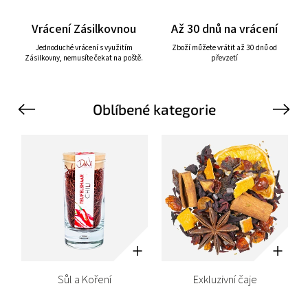
Vrácení Zásilkovnou
Až 30 dnů na vrácení
Jednoduché vrácení s využitím
Zboží můžete vrátit až 30 dnů od
Zásilkovny, nemusíte čekat na poště.
převzetí
Oblíbené kategorie
Previous
Next
Sůl a Koření
Exkluzivní čaje