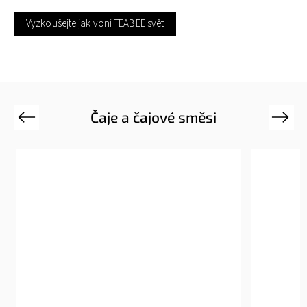
Vyzkoušejte jak voní TEABEE svět
Čaje a čajové směsi
Previous
Next