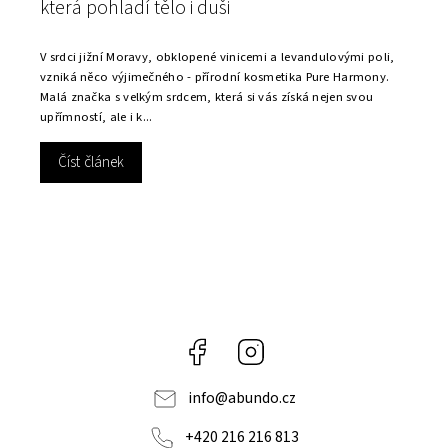
adí tělo i duši
TEABEE
Moravy, obklopené vinicemi a levandulovými poli,
☀️ Osvěžení v každém
ýjimečného - přírodní kosmetika Pure Harmony.
ledový čaj Letní dny 
 velkým srdcem, která si vás získá nejen svou
šálek vychlazeného le
 i k...
chutí, barev a vůní...
k
Číst článek
Facebook
Instagram
info
@
abundo.cz
+420 216 216 813