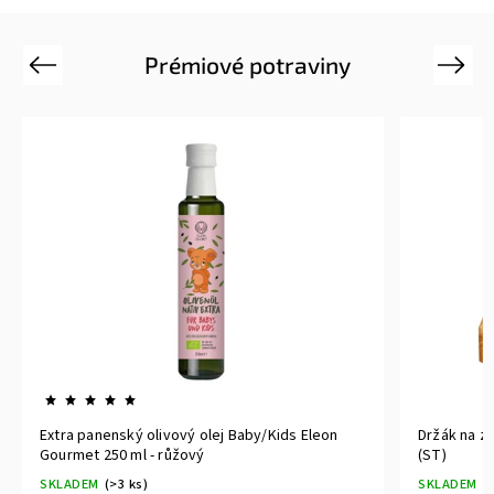
Prémiové potraviny
Previous
Next
Extra panenský olivový olej Baby/Kids Eleon
Držák na z
Gourmet 250 ml - růžový
(ST)
SKLADEM
(>3 ks)
SKLADEM
(