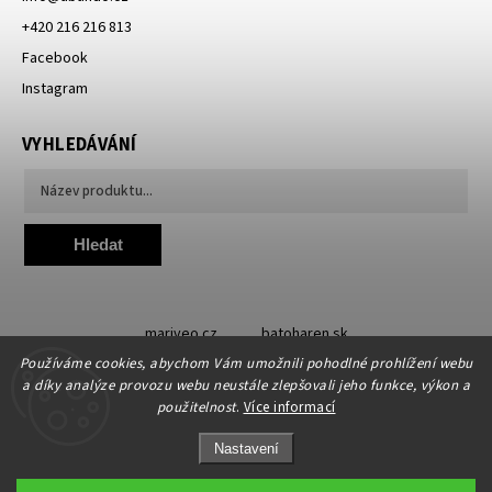
+420 216 216 813
Facebook
Instagram
VYHLEDÁVÁNÍ
Hledat
mariveo.cz
batoharen.sk
Používáme cookies, abychom Vám umožnili pohodlné prohlížení webu
a díky analýze provozu webu neustále zlepšovali jeho funkce, výkon a
použitelnost
.
Více informací
Nastavení
Copyright 2019 - 2026
Abundo.cz
. Všechna práva vyhrazena.
Upravit nastavení cookies