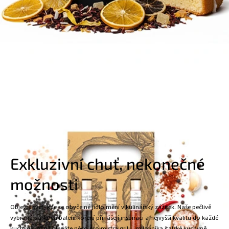
Exkluzivní chuť, nekonečné
možnosti
Objevte svět, kde se obyčejné jídlo mění v kulinářský zážitek. Naše pečlivě
vybraná dárková balení koření přinášejí inspiraci a nejvyšší kvalitu do každé
kuchyně, ať už hledáte něco pro mistra grilu, milovníka italské kuchyně,