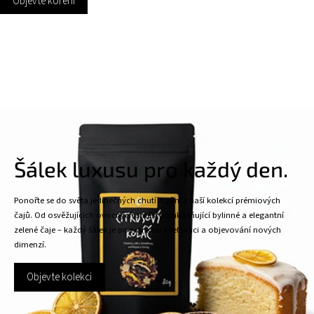
Objevte koření
Šálek luxusu pro každý den.
Ponořte se do světa jedinečných chutí a vůní s naší kolekcí prémiových
čajů. Od osvěžujících ovocných směsí po uklidňující bylinné a elegantní
zelené čaje – každý šálek je pozvánkou k relaxaci a objevování nových
dimenzí.
Objevte kolekci