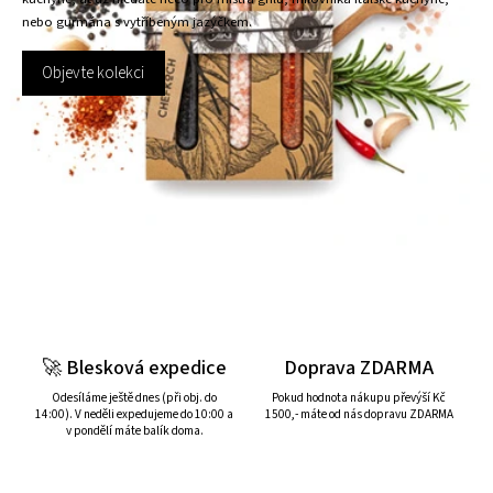
nebo gurmána s vytříbeným jazýčkem.
Objevte kolekci
🚀 Blesková expedice
Doprava ZDARMA
Odesíláme ještě dnes (při obj. do
Pokud hodnota nákupu převýší Kč
14:00). V neděli expedujeme do 10:00 a
1500,- máte od nás dopravu ZDARMA
v pondělí máte balík doma.