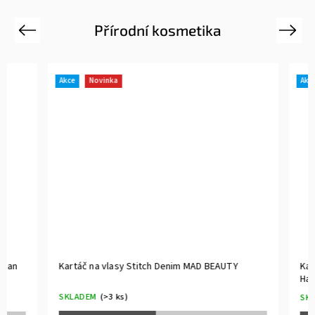
Přírodní kosmetika
Previous
Next
Akce
Novinka
Akce
Novi
Kartáč na vlasy Stitch Denim MAD BEAUTY
Kartáč na 
Harry Pott
SKLADEM
(>3 ks)
SKLADEM
(