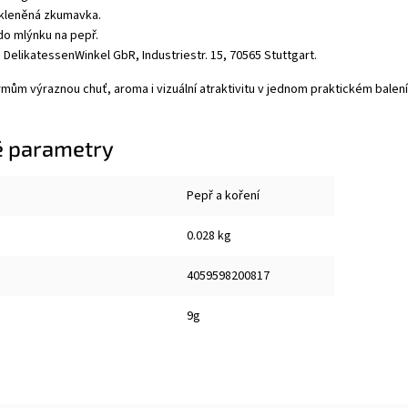
Skleněná zkumavka.
o mlýnku na pepř.
 DelikatessenWinkel GbR, Industriestr. 15, 70565 Stuttgart.
ům výraznou chuť, aroma i vizuální atraktivitu v jednom praktickém balení
 parametry
Pepř a koření
0.028 kg
4059598200817
9g