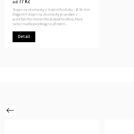
77 Kč
od
Stojan na zkumavky z masivního dubu – Ø 16 mm
Elegantní stojan na zkumavky je vyroben z
prvotřídního masivního dubového dřeva, který
nabízí nadčasový design a přírodní...
Detail
Previous