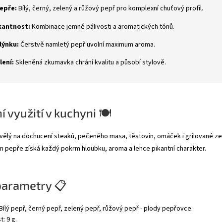
pepře:
Bílý, černý, zelený a růžový pepř pro komplexní chuťový profil.
kantnost:
Kombinace jemné pálivosti a aromatických tónů.
lýnku:
Čerstvě namletý pepř uvolní maximum aroma.
lení:
Skleněná zkumavka chrání kvalitu a působí stylově.
í využití v kuchyni 🍽
vělý na dochucení steaků, pečeného masa, těstovin, omáček i grilované zel
 pepře získá každý pokrm hloubku, aroma a lehce pikantní charakter.
parametry 📋
 Bílý pepř, černý pepř, zelený pepř, růžový pepř - plody pepřovce.
: 9 g.