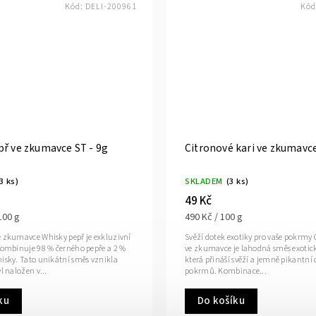
Kód:
DELI-200961
Kód
př ve zkumavce ST - 9g
Citronové kari ve zkumavce
3 ks)
SKLADEM
(3 ks)
49 Kč
100 g
490 Kč / 100 g
e zkumavce Whisky pepř je exkluzivní
Svěží dotek exotiky pro vaše pokrmy 
 kombinuje 98 % černého pepře a 2 %
ve zkumavce je lahodná směs exotick
hisky. Tato unikátní směs vznikla
která přináší svěží a jemně pikantní 
l naložen v...
pokrmů. Kombinace...
ku
Do košíku