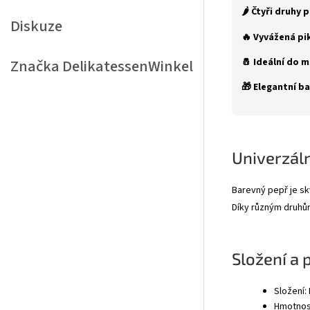
🌶 Čtyři druhy 
Diskuze
🔥 Vyvážená pi
🧂 Ideální do m
Značka
DelikatessenWinkel
🎁 Elegantní ba
Univerzáln
Barevný pepř je sk
Díky různým druhům
Složení a 
Složení:
Hmotnost