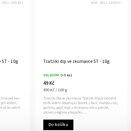
:
DELI-200481
Kód:
DELI-200841
 ST - 10g
Tzatziki dip ve zkumavce ST - 10g
SKLADEM
(>3 ks)
49 Kč
490 Kč / 100 g
Citronové kari
Tzatziki Dip ve zkumavce Tzatziki Dip je lahodná
ých koření,
směs koření obsahující česnek, cibuli, mořskou sůl,
chuť do vašich
pažitku, pepř, kopr, citronovou kůru, petržel,
zázvor, oregano a bazalku....
Do košíku