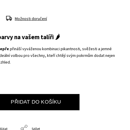
Možnosti doručení
arvy na vašem talíři 🌶
pepře
přináší vyváženou kombinaci pikantnosti, svěžesti a jemné
ideální volbou pro všechny, kteří chtějí svým pokrmům dodat nejen
vzhled.
PŘIDAT DO KOŠÍKU
lídat
Sdílet