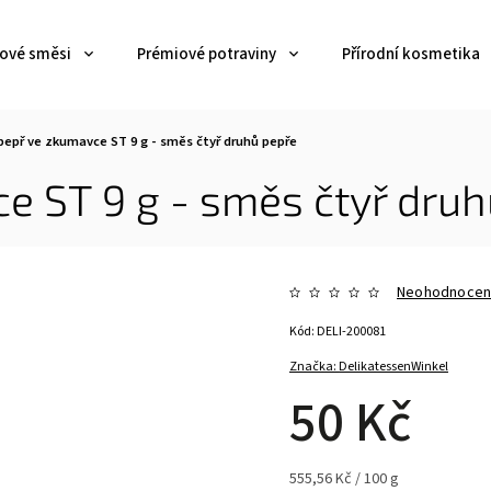
jové směsi
Prémiové potraviny
Přírodní kosmetika
pepř ve zkumavce ST 9 g - směs čtyř druhů pepře
e ST 9 g - směs čtyř druh
Neohodnoce
Kód:
DELI-200081
Značka:
DelikatessenWinkel
50 Kč
555,56 Kč / 100 g