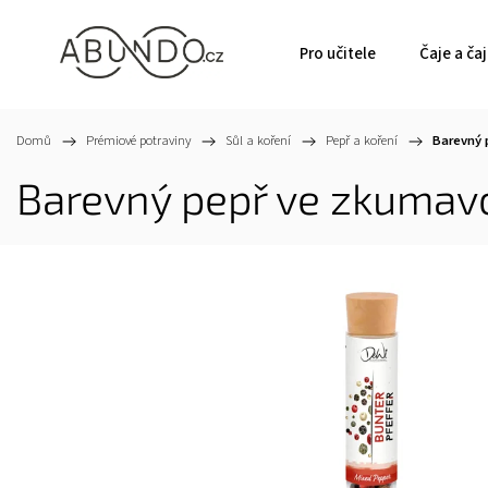
Pro učitele
Čaje a ča
Domů
/
Prémiové potraviny
/
Sůl a koření
/
Pepř a koření
/
Barevný 
Barevný pepř ve zkumavc