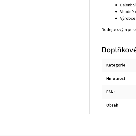
Balení: 
Vhodné d
Výrobce:
Dodejte svým pokrm
Doplňkové
Kategorie
:
Hmotnost
:
EAN
:
Obsah
: