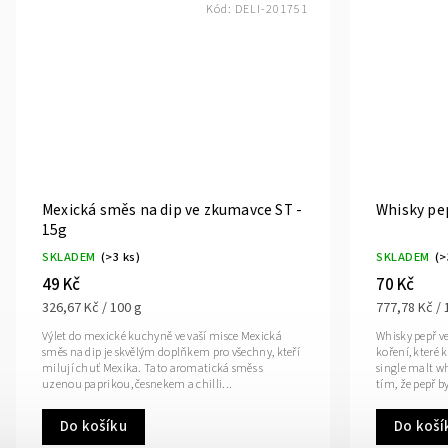
Kód:
DELI-201751
Mexická směs na dip ve zkumavce ST -
Whisky pe
15g
SKLADEM
(>3 ks)
SKLADEM
(>
49 Kč
70 Kč
326,67 Kč / 100 g
777,78 Kč / 
Výlet do mexické kuchyně ve vaší misce Mexická
Whisky pepř v
směs na dip je skvělým doplňkem pro všechny, kteří
koření, které
milují chuť Mexika. Tato aromatická směs s
single malt w
uzenou paprikou, česnekem a chilli...
tím, že pepř by
Do košíku
Do koší