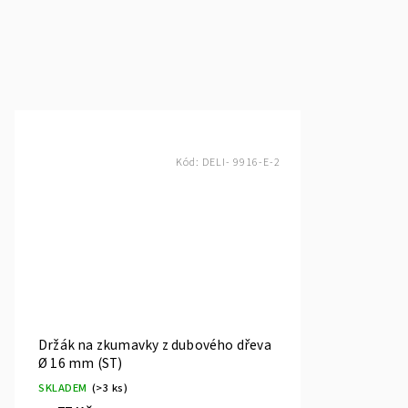
Kód:
DELI- 9916-E-2
Držák na zkumavky z dubového dřeva
Ø 16 mm (ST)
SKLADEM
(>3 ks)