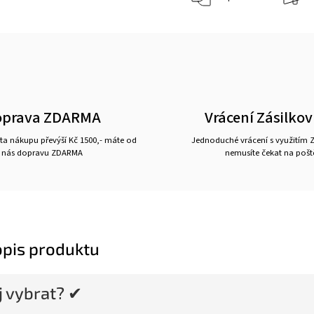
oprava ZDARMA
Vrácení Zásilko
a nákupu převýší Kč 1500,- máte od
Jednoduché vrácení s využitím Z
nás dopravu ZDARMA
nemusíte čekat na pošt
opis produktu
ej vybrat? ✔