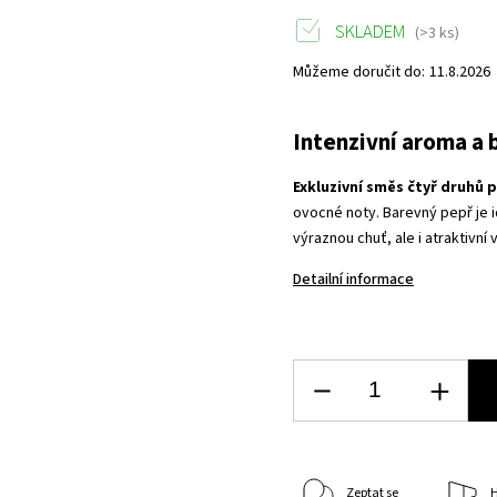
SKLADEM
(>3 ks)
Můžeme doručit do:
11.8.2026
Intenzivní aroma a b
Exkluzivní směs čtyř druhů 
ovocné noty. Barevný pepř je 
výraznou chuť, ale i atraktivní 
Detailní informace
Zeptat se
H