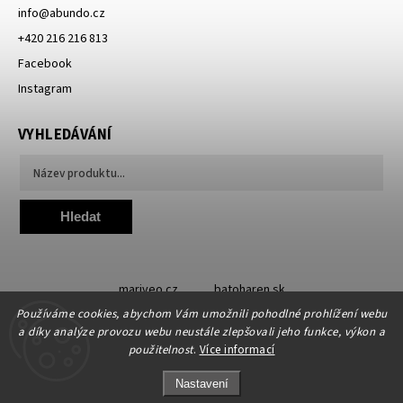
info
@
abundo.cz
+420 216 216 813
Facebook
Instagram
VYHLEDÁVÁNÍ
Hledat
mariveo.cz
batoharen.sk
Používáme cookies, abychom Vám umožnili pohodlné prohlížení webu
a díky analýze provozu webu neustále zlepšovali jeho funkce, výkon a
použitelnost
.
Více informací
Nastavení
Copyright 2019 - 2026
Abundo.cz
. Všechna práva vyhrazena.