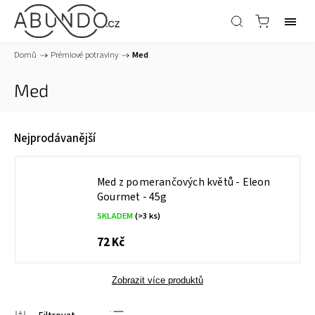
Domů
/
Prémiové potraviny
/
Med
Med
Nejprodávanější
Med z pomerančových květů - Eleon
Gourmet - 45g
SKLADEM
(>3 ks)
72 Kč
Zobrazit více produktů