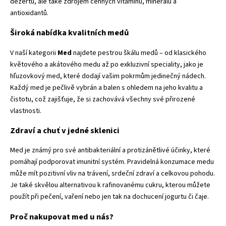
dezertů, ale také zdrojem cenných vitamínů, minerálů a
antioxidantů.
Široká nabídka kvalitních medů
V naší kategorii
Med
najdete pestrou škálu medů – od klasického
květového a akátového medu až po exkluzivní speciality, jako je
hľuzovkový med, které dodají vašim pokrmům jedinečný nádech.
Každý med je pečlivě vybrán a balen s ohledem na jeho kvalitu a
čistotu, což zajišťuje, že si zachovává všechny své přirozené
vlastnosti.
Zdraví a chuť v jedné sklenici
Med je známý pro své antibakteriální a protizánětlivé účinky, které
pomáhají podporovat imunitní systém. Pravidelná konzumace medu
může mít pozitivní vliv na trávení, srdeční zdraví a celkovou pohodu.
Je také skvělou alternativou k rafinovanému cukru, kterou můžete
použít při pečení, vaření nebo jen tak na dochucení jogurtu či čaje.
Proč nakupovat med u nás?