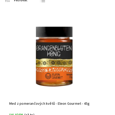
Nejprodávanější
Nejlevnější
Nejdražší
Abecedně
Med z pomerančových květů - Eleon Gourmet - 45g
SKLADEM
(>3 ks)