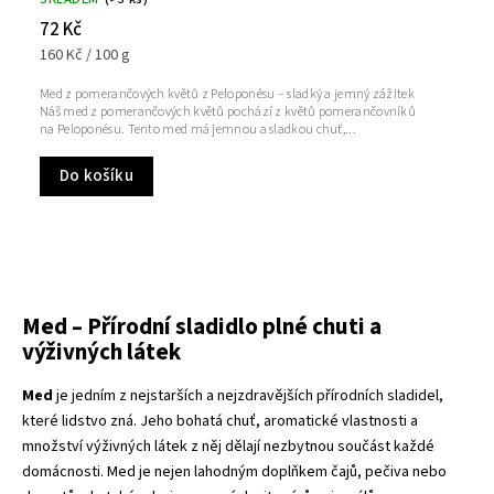
72 Kč
160 Kč / 100 g
Med z pomerančových květů z Peloponésu – sladký a jemný zážitek
Náš med z pomerančových květů pochází z květů pomerančovníků
na Peloponésu. Tento med má jemnou a sladkou chuť,...
Do košíku
Med – Přírodní sladidlo plné chuti a
výživných látek
Med
je jedním z nejstarších a nejzdravějších přírodních sladidel,
které lidstvo zná. Jeho bohatá chuť, aromatické vlastnosti a
množství výživných látek z něj dělají nezbytnou součást každé
domácnosti. Med je nejen lahodným doplňkem čajů, pečiva nebo