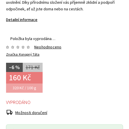
uvolnění. Díky přírodnímu složení vás příjemně zklidní a podpoří
odpočinek, ať už jste doma nebo na cestách.
Detailní informace
Položka byla vyprodána…
Neohodnoceno
Značka:
Konopný Táta
–6 %
171 Kč
160 Kč
320 Kč / 100 g
VYPRODÁNO
Možnosti doručení