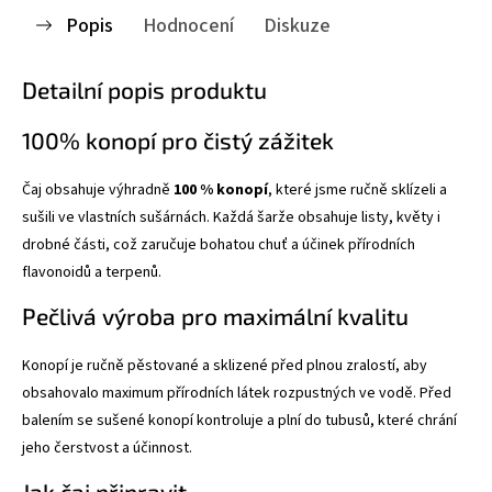
Popis
Hodnocení
Diskuze
Detailní popis produktu
100% konopí pro čistý zážitek
Čaj obsahuje výhradně
100 % konopí
, které jsme ručně sklízeli a
sušili ve vlastních sušárnách. Každá šarže obsahuje listy, květy i
drobné části, což zaručuje bohatou chuť a účinek přírodních
flavonoidů a terpenů.
Pečlivá výroba pro maximální kvalitu
Konopí je ručně pěstované a sklizené před plnou zralostí, aby
obsahovalo maximum přírodních látek rozpustných ve vodě. Před
balením se sušené konopí kontroluje a plní do tubusů, které chrání
jeho čerstvost a účinnost.
Jak čaj připravit