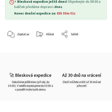
⚡
Blesková expedice ještě dnes!
Objednejte do 09:30 a
balíček předáme dopravci
dnes
.
Konec dnešní expedice za:
03h 55m 50s
Zeptat se
Hlídat
Sdílet
🚀 Blesková expedice
Až 30 dnů na vrácení
Odesíláme ještě dnes (při obj. do
Zboží můžete vrátit až 30 dnů od
14:00). V neděli expedujeme do 10:00 a
převzetí
v pondělí máte balík doma.