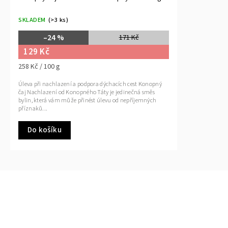
SKLADEM
(>3 ks)
–24 %
171 Kč
129 Kč
258 Kč / 100 g
Úleva při nachlazení a podpora dýchacích cest Konopný
čaj Nachlazení od Konopného Táty je jedinečná směs
bylin, která vám může přinést úlevu od nepříjemných
příznaků...
Do košíku