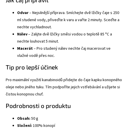
Odvar
– Nejsilnější příprava. Smíchejte dvě lžičky čaje s 250
ml studené vody, přiveďte k varu a vařte 2 minuty. Sceďte a
nechte vychladnout.
Nálev
– Zalijte dvě lžičky směsi vodou o teplotě 85 °C a
nechte louhovat 5 minut.
Macerát
– Pro studený nálev nechte čaj macerovat ve
vlažné vodě přes noc.
Tip pro lepší účinek
Pro maximální využití kanabinoidů přidejte do čaje kapku konopného
oleje nebo jiného tuku. Tím podpoříte jejich vstřebávání a užijete si
čistou konopnou chuť.
Podrobnosti o produktu
Obsah:
50 g
Složení:
100% konopí