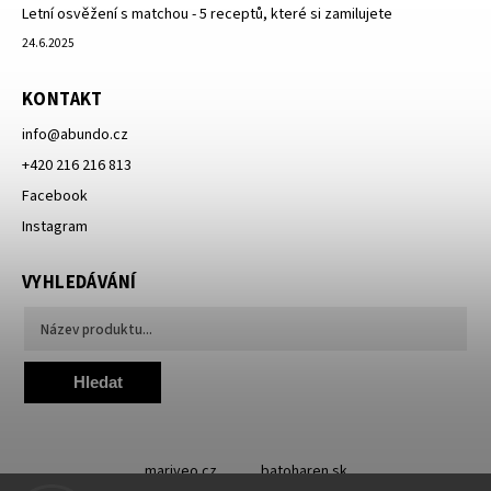
Letní osvěžení s matchou - 5 receptů, které si zamilujete
24.6.2025
KONTAKT
info
@
abundo.cz
+420 216 216 813
Facebook
Instagram
VYHLEDÁVÁNÍ
Hledat
mariveo.cz
batoharen.sk