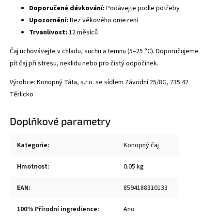
Doporučené dávkování:
Podávejte podle potřeby
Upozornění:
Bez věkového omezení
Trvanlivost:
12 měsíců
Čaj uchovávejte v chladu, suchu a temnu (5–25 °C). Doporučujeme
pít čaj při stresu, neklidu nebo pro čistý odpočinek.
Výrobce: Konopný Táta, s.r.o. se sídlem Závodní 25/8G, 735 42
Těrlicko
Doplňkové parametry
Kategorie
:
Konopný čaj
Hmotnost
:
0.05 kg
EAN
:
8594188310133
100% Přírodní ingredience
:
Ano