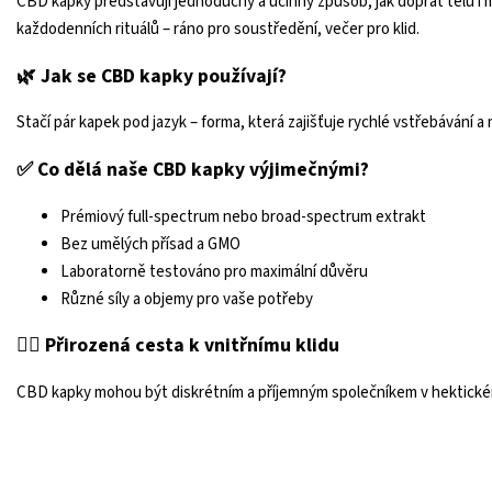
CBD kapky představují jednoduchý a účinný způsob, jak dopřát tělu i 
každodenních rituálů – ráno pro soustředění, večer pro klid.
🌿 Jak se CBD kapky používají?
Stačí pár kapek pod jazyk – forma, která zajišťuje rychlé vstřebávání a
✅ Co dělá naše CBD kapky výjimečnými?
Prémiový full-spectrum nebo broad-spectrum extrakt
Bez umělých přísad a GMO
Laboratorně testováno pro maximální důvěru
Různé síly a objemy pro vaše potřeby
🧘‍♂️ Přirozená cesta k vnitřnímu klidu
CBD kapky mohou být diskrétním a příjemným společníkem v hektickém 