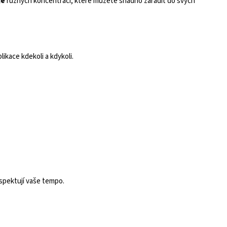
je
různých koncentrací, které můžete snadno zařadit do svých
likace kdekoli a kdykoli.
spektují vaše tempo.