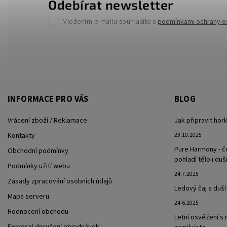
Odebírat newsletter
Vložením e-mailu souhlasíte s
podmínkami ochrany o
INFORMACE PRO VÁS
BLOG
Vrácení zboží / Reklamace
Jak připravit hor
Kontakty
23.10.2025
Pure Harmony - č
Obchodní podmínky
pohladí tělo i duš
Podmínky užití webu
24.7.2025
Zásady zpracování osobních údajů
Ledový čaj s duší
Mapa serveru
24.6.2025
Hodnocení obchodu
Letní osvěžení s 
Expresní doručení objednávek