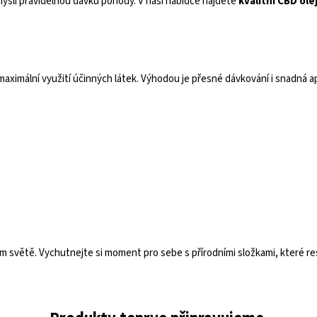
mysli pravidelnou dávku pohody. V naší nabídce najdete
kvalitní CBD ole
 maximální využití účinných látek. Výhodou je přesné dávkování i snadná ap
světě. Vychutnejte si moment pro sebe s přírodními složkami, které re