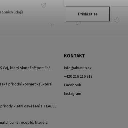
sobních údajů
Přihlásit se
KONTAKT
ký čaj, který skutečně pomáhá.
info
@
abundo.cz
+420 216 216 813
eská přírodní kosmetika, která
Facebook
i
Instagram
 přírody - letní osvěžení s TEABEE
matchou - 5 receptů, které si