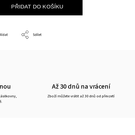
PŘIDAT DO KOŠÍKU
lídat
Sdílet
vnou
Až 30 dnů na vrácení
ásilkovny,
Zboží můžete vrátit až 30 dnů od převzetí
ě.