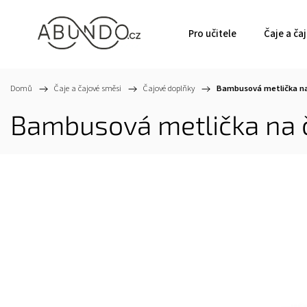
Pro učitele
Čaje a ča
Domů
/
Čaje a čajové směsi
/
Čajové doplňky
/
Bambusová metlička na 
Bambusová metlička na č