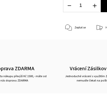
Zeptat se
H
oprava ZDARMA
Vrácení Zásilko
a nákupu převýší Kč 1500,- máte od
Jednoduché vrácení s využitím Z
nás dopravu ZDARMA
nemusíte čekat na pošt