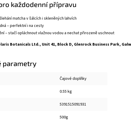
 pro každodenní přípravu
lehání matcha v šálcích i skleněných lahvích
dná – perfektní i na cesty
ění – stačí opláchnout vlažnou vodou a nechat přirozeně uschnout
aris Botanicals Ltd., Unit 41, Block D, Glenrock Business Park, Galw
 parametry
Čajové doplňky
0.55 kg
5391515091931
500g