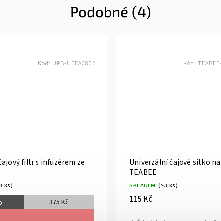
Podobné (4)
Kód:
URB-UTFAC802
Kód:
TEABEE
ajový filtr s infuzérem ze
Univerzální čajové sítko na
TEABEE
3 ks)
SKLADEM
(>3 ks)
115 Kč
%
375 Kč