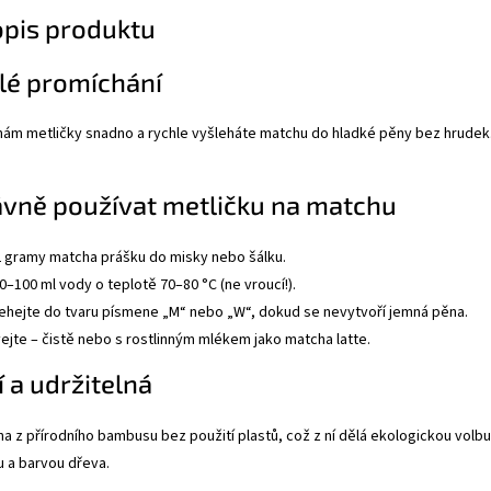
opis produktu
lé promíchání
nám metličky snadno a rychle vyšleháte matchu do hladké pěny bez hrude
rávně používat metličku na matchu
 gramy matcha prášku do misky nebo šálku.
 70–100 ml vody o teplotě 70–80 °C (ne vroucí!).
lehejte do tvaru písmene „M“ nebo „W“, dokud se nevytvoří jemná pěna.
ejte – čistě nebo s rostlinným mlékem jako matcha latte.
í a udržitelná
a z přírodního bambusu bez použití plastů, což z ní dělá ekologickou volbu 
u a barvou dřeva.