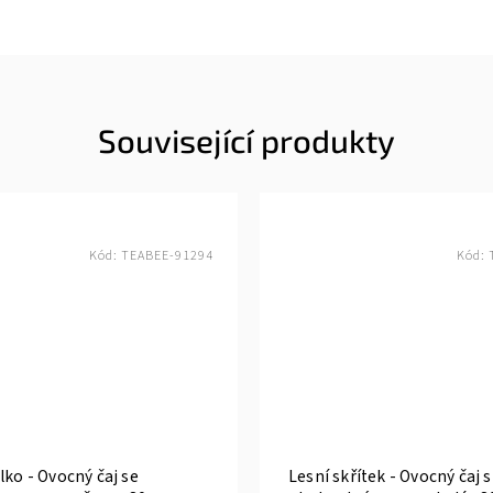
Související produkty
Kód:
TEABEE-91294
Kód:
lko - Ovocný čaj se
Lesní skřítek - Ovocný čaj 