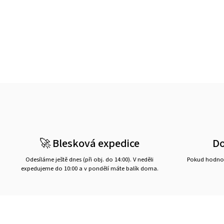
🚀 Blesková expedice
D
Odesíláme ještě dnes (při obj. do 14:00). V neděli
Pokud hodnot
expedujeme do 10:00 a v pondělí máte balík doma.