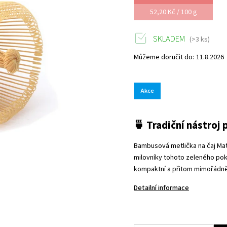
52,20 Kč / 100 g
SKLADEM
(>3 ks)
Můžeme doručit do:
11.8.2026
Akce
🍵 Tradiční nástroj 
Bambusová metlička na čaj Ma
milovníky tohoto zeleného pok
kompaktní a přitom mimořádně
Detailní informace