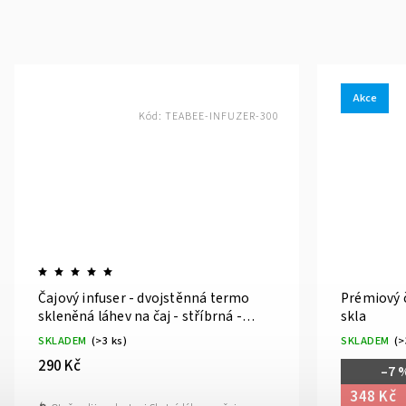
Akce
Kód:
TEABEE-INFUZER-300
Čajový infuser - dvojstěnná termo
Prémiový č
skleněná láhev na čaj - stříbrná -
skla
TEABEE - 300ml
SKLADEM
(>3 ks)
SKLADEM
(>
290 Kč
–7 
348 Kč