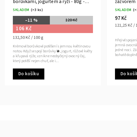
borůvkami, jogurtem a rýží - 80g -
zázvorem 
Teabee
Teabee
SKLADEM
(>3 ks)
SKLADEM
(>
97 Kč
–11 %
120 Kč
121,25 Kč / 
106 Kč
132,50 Kč / 100 g
Hřejivé spojen
jemná ovocná s
Krémové borůvkové potěšení s jemnou květinovou
jedné noci. Zá
notou Když se spojí borůvky 🫐, jogurt, růžové květy
bohatě doplně
a křupavá rýže, vznikne neobyčejný ovocný čaj,
který potěší nejen chuť, ale i...
Do košíku
Do koší