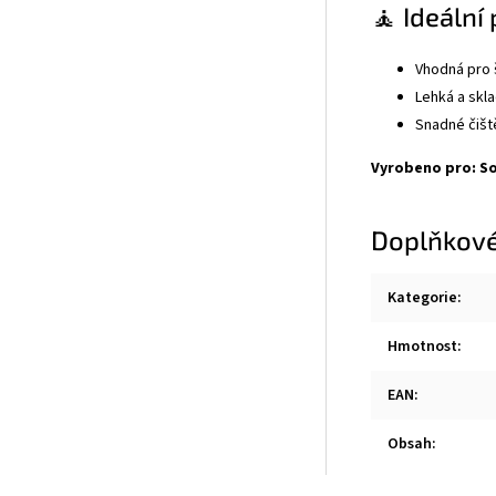
🧘 Ideální
Vhodná pro š
Lehká a skla
Snadné čišt
Vyrobeno pro: Sol
Doplňkové
Kategorie
:
Hmotnost
:
EAN
:
Obsah
: