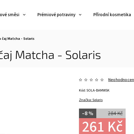
jové směsi
Prémiové potraviny
Přírodní kosmetika
čaj Matcha - Solaris
aj Matcha - Solaris
Neohodnoce
Kód:
SOLA-BAMWSK
Značka:
Solaris
–8 %
284 Kč
261 Kč