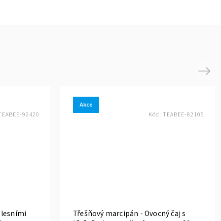
Next
Akce
TEABEE-92420
Kód:
TEABEE-82105
s lesními
Třešňový marcipán - Ovocný čaj s