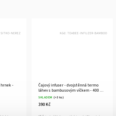
-SITKO-NEREZ
Kód:
TEABEE-INFUZER-BAMBOO
 hrnek -
Čajový infuser - dvojstěnná termo
láhev s bambusovým víčkem - 400 ml
- TEABEE
SKLADEM
(>3 ks)
390 Kč