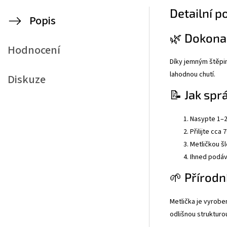
Detailní p
Popis
🌿 Dokona
Hodnocení
Díky jemným štěpi
lahodnou chutí.
Diskuze
📝 Jak sp
Nasypte 1–2
Přilijte cca
Metličkou š
Ihned podáv
🌱 Přírodn
Metlička je vyroben
odlišnou strukturo