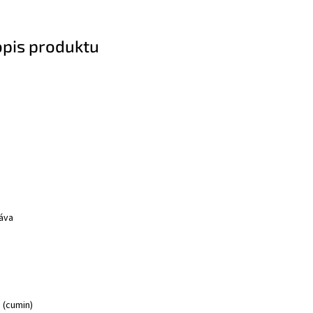
opis produktu
ráva
 (cumin)