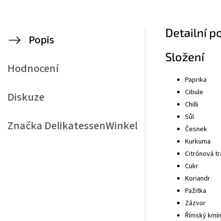
Detailní p
Popis
Složení
Hodnocení
Paprika
Cibule
Diskuze
Chilli
Sůl
Značka
DelikatessenWinkel
Česnek
Kurkuma
Citrónová t
Cukr
Koriandr
Pažitka
Zázvor
Římský kmín