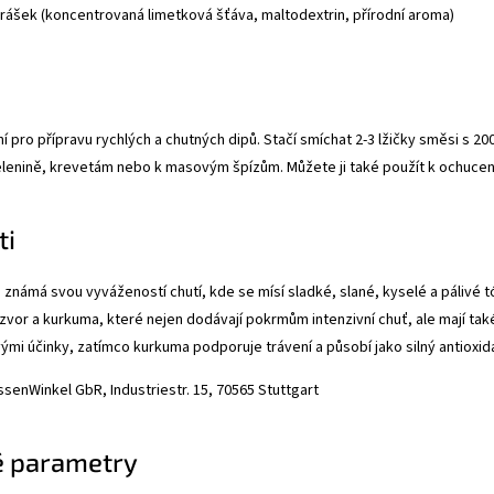
rášek (koncentrovaná limetková šťáva, maltodextrin, přírodní aroma)
ní pro přípravu rychlých a chutných dipů. Stačí smíchat 2-3 lžičky směsi s 
elenině, krevetám nebo k masovým špízům. Můžete ji také použít k ochucen
ti
 známá svou vyvážeností chutí, kde se mísí sladké, slané, kyselé a pálivé t
ázvor a kurkuma, které nejen dodávají pokrmům intenzivní chuť, ale mají tak
vými účinky, zatímco kurkuma podporuje trávení a působí jako silný antioxid
senWinkel GbR, Industriestr. 15, 70565 Stuttgart
 parametry