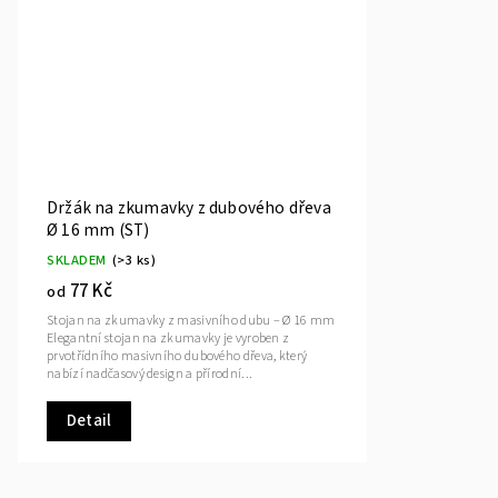
Držák na zkumavky z dubového dřeva
Ø 16 mm (ST)
SKLADEM
(>3 ks)
77 Kč
od
Stojan na zkumavky z masivního dubu – Ø 16 mm
Elegantní stojan na zkumavky je vyroben z
prvotřídního masivního dubového dřeva, který
nabízí nadčasový design a přírodní...
Detail