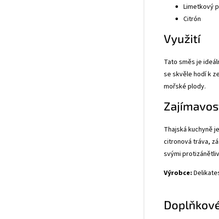
Limetkový p
Citrón
Využití
Tato směs je ideál
se skvěle hodí k z
mořské plody.
Zajímavos
Thajská kuchyně je
citronová tráva, z
svými protizánětli
Výrobce:
Delikates
Doplňkové