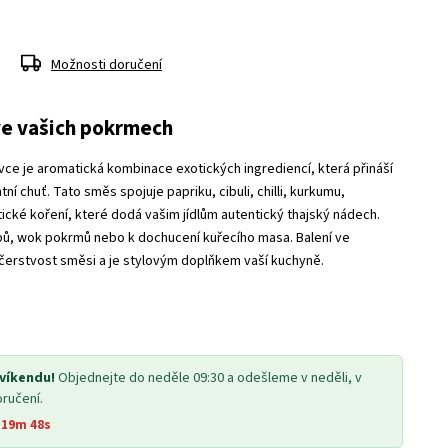
Možnosti doručení
ve vašich pokrmech
ce je aromatická kombinace exotických ingrediencí, která přináší
ní chuť. Tato směs spojuje papriku, cibuli, chilli, kurkumu,
tické koření, které dodá vašim jídlům autentický thajský nádech.
ipů, wok pokrmů nebo k dochucení kuřecího masa. Balení ve
erstvost směsi a je stylovým doplňkem vaší kuchyně.
 víkendu!
Objednejte do neděle 09:30 a odešleme v neděli, v
oručení.
 19m 48s