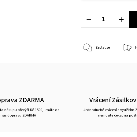
Zeptat se
H
oprava ZDARMA
Vrácení Zásilko
a nákupu převýší Kč 1500,- máte od
Jednoduché vrácení s využitím Z
nás dopravu ZDARMA
nemusíte čekat na pošt