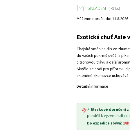
SKLADEM
(>3 ks)
Můžeme doručit do:
11.8.2026
Exotická chuť Asie 
Thajská směs na dip ve zkumav
do vašich pokrmů svěží a pikant
citronovou trávu a další aroma
Skvěle se hodí pro přípravu d
skleněné zkumavce uchovává č
Detailní informace
⚡
Bleskové doručení z
pondělí k vyzvednutí / d
Do expedice zbývá:
18h