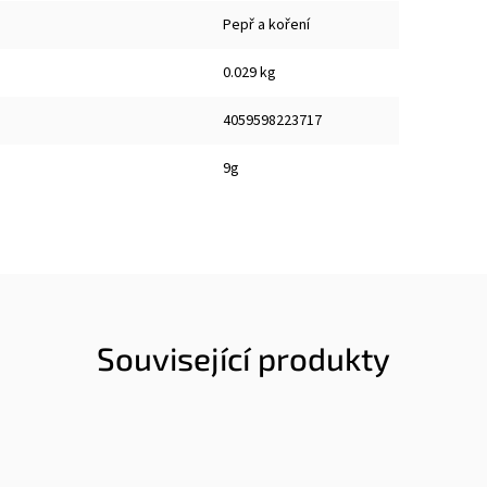
Pepř a koření
0.029 kg
4059598223717
9g
Související produkty