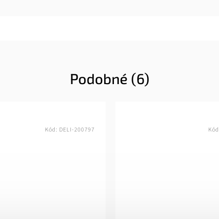
Podobné (6)
Kód:
DELI-200797
Kód