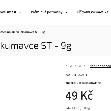
jové směsi
Prémiové potraviny
Přírodní kosmetika
směs na dip ve zkumavce ST - 9g
zkumavce ST - 9g
Neohodnoce
Kód:
DELI-202371
Značka:
DelikatessenWinkel
49 Kč
544,44 Kč / 100 g