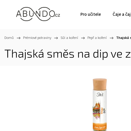
Pro učitele
Čaje a ča
Domů
/
Prémiové potraviny
/
Sůl a koření
/
Pepř a koření
/
Thajská 
Thajská směs na dip ve 