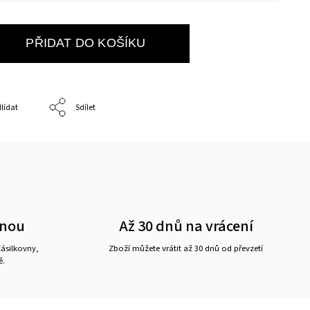
PŘIDAT DO KOŠÍKU
lídat
Sdílet
vnou
Až 30 dnů na vrácení
ásilkovny,
Zboží můžete vrátit až 30 dnů od převzetí
ě.