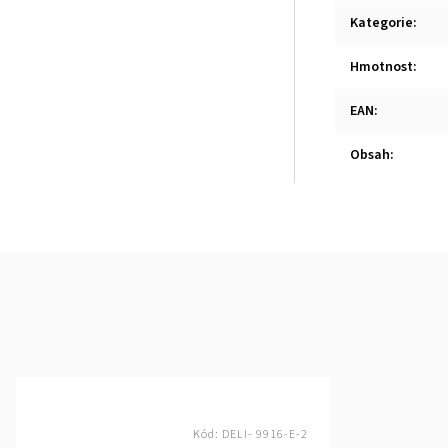
Kategorie
:
Hmotnost
:
EAN
:
Obsah
:
Kód:
DELI- 9916-E-2