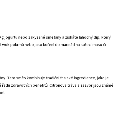
200 g jogurtu nebo zakysané smetany a získáte lahodný dip, který
í wok pokrmů nebo jako koření do marinád na kuřecí maso či
óny. Tato směs kombinuje tradiční thajské ingredience, jako je
é řadu zdravotních benefitů. Citronová tráva a zázvor jsou známé
ant.