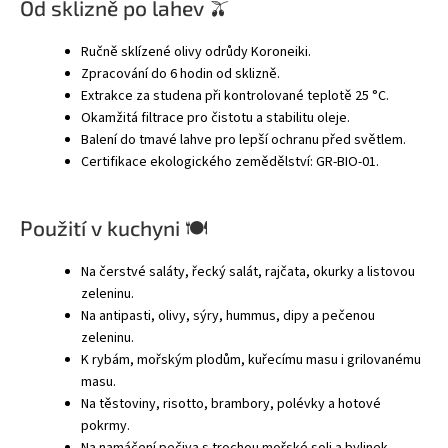
Od sklizně po lahev 🫒
Ručně sklízené olivy odrůdy Koroneiki.
Zpracování do 6 hodin od sklizně.
Extrakce za studena při kontrolované teplotě 25 °C.
Okamžitá filtrace pro čistotu a stabilitu oleje.
Balení do tmavé lahve pro lepší ochranu před světlem.
Certifikace ekologického zemědělství: GR-BIO-01.
Použití v kuchyni 🍽
Na čerstvé saláty, řecký salát, rajčata, okurky a listovou
zeleninu.
Na antipasti, olivy, sýry, hummus, dipy a pečenou
zeleninu.
K rybám, mořským plodům, kuřecímu masu i grilovanému
masu.
Na těstoviny, risotto, brambory, polévky a hotové
pokrmy.