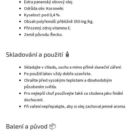
Extra panenský olivový olej.
Odrůda oliv: Koroneiki.
Kyselost: pod 0,4 %.
Obsah polyfenolů: přibližně 350 mg/kg.
Přirozený zdroj vitaminu E.
Země původu: Řecko.
Skladování a použití 🧴
Skladujte v chladu, suchu a mimo přímé sluneční záření.
Po použití lahev vždy dobře uzavřete.
Chraňte před vysokými teplotami a dlouhodobým
působením světla.
Pro nejlepší chuť používejte také za studena jako finální
dochucení.
Při vaření nepřepalujte, aby si olej zachoval jemné aroma.
Balení a původ 📦