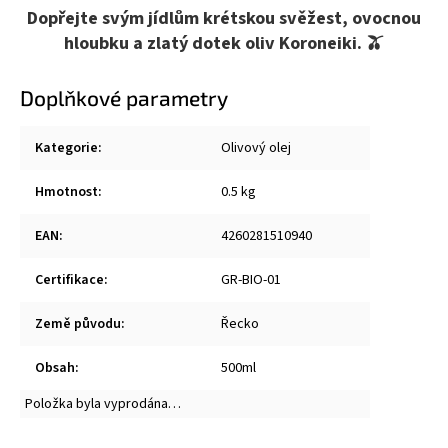
Dopřejte svým jídlům krétskou svěžest, ovocnou
hloubku a zlatý dotek oliv Koroneiki. 🫒
Doplňkové parametry
Kategorie
:
Olivový olej
Hmotnost
:
0.5 kg
EAN
:
4260281510940
Certifikace
:
GR-BIO-01
Země původu
:
Řecko
Obsah
:
500ml
Položka byla vyprodána…