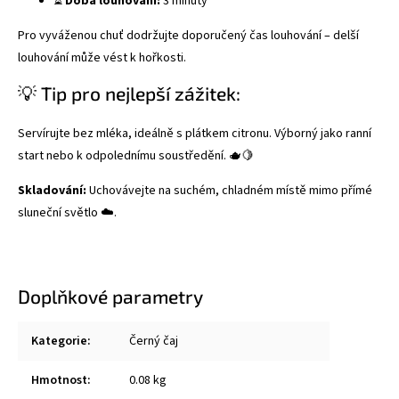
⏳
Doba louhování:
3 minuty
Pro vyváženou chuť dodržujte doporučený čas louhování – delší
louhování může vést k hořkosti.
💡 Tip pro nejlepší zážitek:
Servírujte bez mléka, ideálně s plátkem citronu. Výborný jako ranní
start nebo k odpolednímu soustředění. 🫖🍋
Skladování:
Uchovávejte na suchém, chladném místě mimo přímé
sluneční světlo ☁️.
Doplňkové parametry
Kategorie
:
Černý čaj
Hmotnost
:
0.08 kg