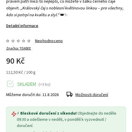
právem patří mezi to nejlepší, co můžete v šálku černého čaje
objevit.
„Královský čaj s noblesní květinovou linkou – pro všechny,
kdo si potrpí na kvalitu a styl.“
👑✨
Detailní informace
Neohodnoceno
Značka:
TEABEE
90 Kč
112,50 Kč / 100 g
SKLADEM
(>3 ks)
Můžeme doručit do:
11.8.2026
Možnosti doručení
⚡
Bleskové doručení z víkendu!
Objednejte do neděle
09:30 a odešleme v neděli, v pondělí k vyzvednutí /
doručení.