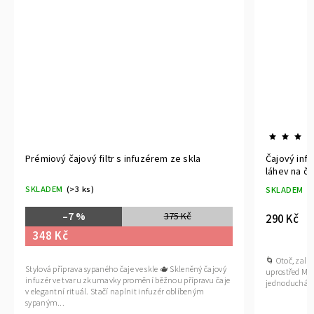
Prémiový čajový filtr s infuzérem ze skla
Čajový inf
láhev na ča
SKLADEM
(>3 ks)
SKLADEM
(
–7 %
375 Kč
290 Kč
348 Kč
🌀 Otoč, zalij
Stylová příprava sypaného čaje ve skle 🫖 Skleněný čajový
uprostřed Min
infuzér ve tvaru zkumavky promění běžnou přípravu čaje
jednoduchá pří
v elegantní rituál. Stačí naplnit infuzér oblíbeným
sypaným...