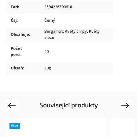
EAN
:
8594226500618
Čaj
:
Černý
Bergamot, Květy chrpy, Květy
Obsahuje
:
slézu
Počet
40
porcí
:
Obsah
:
80g
Související produkty
Previous
Next
Akce