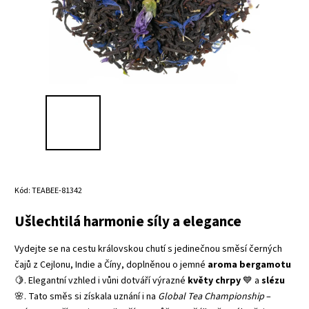
Kód:
TEABEE-81342
Ušlechtilá harmonie síly a elegance
Vydejte se na cestu královskou chutí s jedinečnou směsí černých
čajů z Cejlonu, Indie a Číny, doplněnou o jemné
aroma bergamotu
🍋. Elegantní vzhled i vůni dotváří výrazné
květy chrpy
💙 a
slézu
🌸. Tato směs si získala uznání i na
Global Tea Championship
–