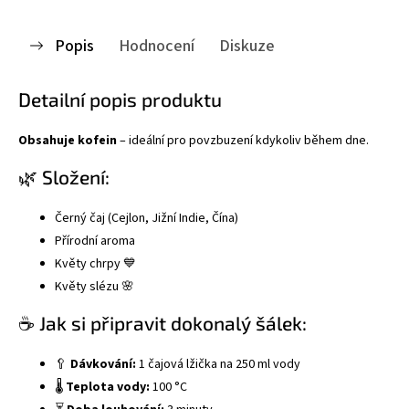
Popis
Hodnocení
Diskuze
Detailní popis produktu
Obsahuje kofein
– ideální pro povzbuzení kdykoliv během dne.
🌿 Složení:
Černý čaj (Cejlon, Jižní Indie, Čína)
Přírodní aroma
Květy chrpy 💙
Květy slézu 🌸
☕ Jak si připravit dokonalý šálek:
🥄
Dávkování:
1 čajová lžička na 250 ml vody
🌡️
Teplota vody:
100 °C