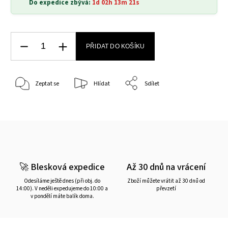
Do expedice zbývá:
1d 02h 13m 21s
PŘIDAT DO KOŠÍKU
Zeptat se
Hlídat
Sdílet
🚀 Blesková expedice
Až 30 dnů na vrácení
Odesíláme ještě dnes (při obj. do
Zboží můžete vrátit až 30 dnů od
14:00). V neděli expedujeme do 10:00 a
převzetí
v pondělí máte balík doma.