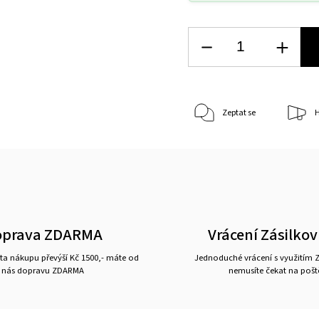
Zeptat se
H
oprava ZDARMA
Vrácení Zásilko
a nákupu převýší Kč 1500,- máte od
Jednoduché vrácení s využitím Z
nás dopravu ZDARMA
nemusíte čekat na pošt