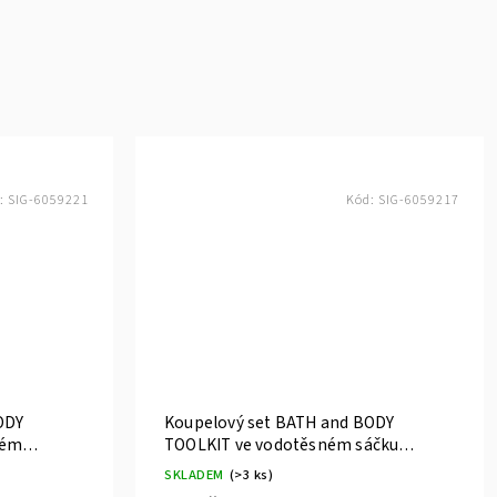
:
SIG-6059221
Kód:
SIG-6059217
ODY
Koupelový set BATH and BODY
ném
TOOLKIT ve vodotěsném sáčku
ACCENTRA
SKLADEM
(>3 ks)