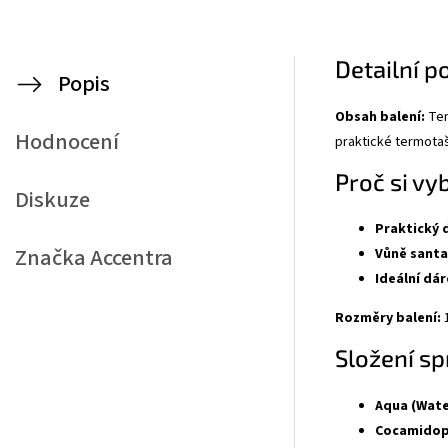
Detailní p
Popis
Obsah balení:
Ter
Hodnocení
praktické termotašc
Proč si vy
Diskuze
Praktický 
Značka
Accentra
Vůně santa
Ideální dár
Rozměry balení:
1
Složení s
Aqua (Wate
Cocamidop