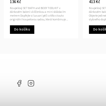
136 Kč
413 Kč
Koupelový SET BATH and BODY TOOLKIT v
Koupelový SE
dárkovém balení s klíčenkou a mini skládacím
dárkovém bale
metrem Dopřejte si luxusní péči o tělo s touto
Objevte jedin
originální koupelovou sadou, která kombinuje...
stylového dop
Do košíku
Do koší
Facebook
Instagram