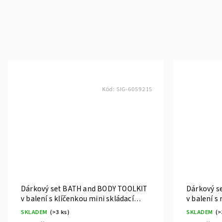
Kód:
SIG-6059215
Dárkový set BATH and BODY TOOLKIT
Dárkový s
v balení s klíčenkou mini skládací
v balení 
metr a sprchový gel ACCENTRA
SKLADEM
(>3 ks)
SKLADEM
(>