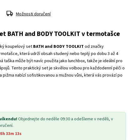
Možnosti doručení
set BATH and BODY TOOLKIT v termotašce
ký koupelový set
BATH and BODY TOOLKIT
od značky
termotašce, která udrží obsah studený nebo teplý po dobu 3 až 4
ná taška může být navíc použita jako lunchbox, takže je ideální pro
 nápojů. Tento praktický set je skvělou volbou pro každodenní péči o
 a pižma nabízí sofistikovanou a mužnou vůni, která vás provází po
 víkendu!
Objednejte do neděle 09:30 a odešleme v neděli, v
oručení.
05h 33m 13s