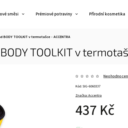
jové směsi
Prémiové potraviny
Přírodní kosmetika
nd BODY TOOLKIT v termotašce - ACCENTRA
 BODY TOOLKIT v termota
Neohodnoce
Kód:
SIG-6060337
Značka:
Accentra
437 Kč