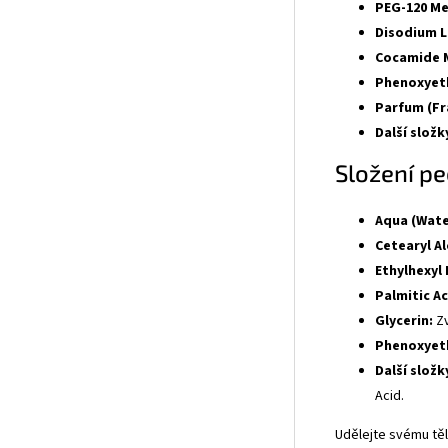
PEG-120 Me
Disodium L
Cocamide M
Phenoxyet
Parfum (Fr
Další složk
Složení pe
Aqua (Wate
Cetearyl Al
Ethylhexyl
Palmitic Ac
Glycerin:
Zv
Phenoxyet
Další složk
Acid.
Udělejte svému těl