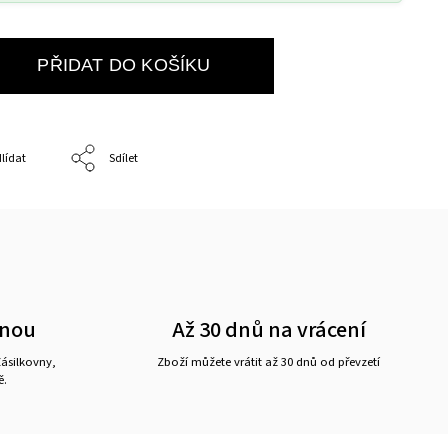
PŘIDAT DO KOŠÍKU
lídat
Sdílet
vnou
Až 30 dnů na vrácení
ásilkovny,
Zboží můžete vrátit až 30 dnů od převzetí
ě.