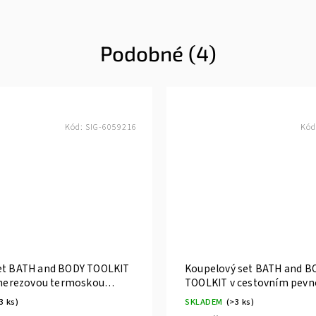
Podobné (4)
Kód:
SIG-6059216
Kód
et BATH and BODY TOOLKIT
Koupelový set BATH and B
s nerezovou termoskou
TOOLKIT v cestovním pev
(500ml) a sprchový gel ACCENTRA
pouzdru ACCENTRA
3 ks)
SKLADEM
(>3 ks)