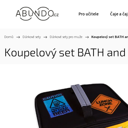
Pro učitele
Čaje a ča
Domů
/
Dárkové sety
/
Dárkové sety pro muže
/
Koupelový set BATH a
Koupelový set BATH and