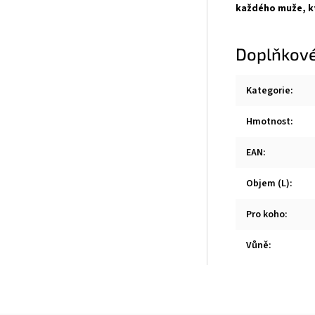
každého muže, kt
Doplňkové
Kategorie
:
Hmotnost
:
EAN
:
Objem (L)
:
Pro koho
:
Vůně
: