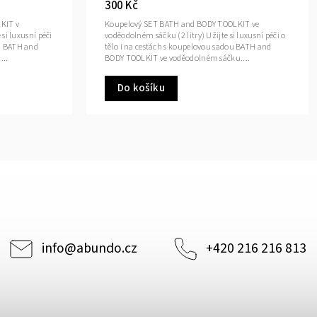
300 Kč
KIT v
Koupelový SET BATH and BODY TOOLKIT ve
i luxusní péči
voděodolném sáčku (2 litry) Užijte si luxusní péči o
dou BATH and
tělo i na cestách s koupelovou sadou BATH and
...
BODY TOOLKIT ve voděodolném sáčku....
Do košíku
info
@
abundo.cz
+420 216 216 813