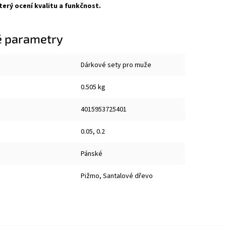
erý ocení kvalitu a funkčnost.
 parametry
Dárkové sety pro muže
0.505 kg
4015953725401
0.05, 0.2
Pánské
Pižmo, Santalové dřevo