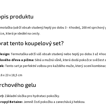
opis produktu
motaška (udrží obsah studený/teplý po dobu 3 - 4 hodin), 200 ml sprchový ge
e, která je ideální na cesty.
brat tento koupelový set?
design:
Termotaška udrží váš obsah studený nebo teplý po dobu 3 až 4 hodin
lového dřeva a pižma:
Silná a mužná vůně, která dodá pokožce svěžest a
ek:
Tento set je perfektní volbou pro každého muže, který ocení kombinaci p
6 x 23 x 18,5 cm
prchového gelu
r):
Základní složka pro hydrataci pokožky.
ropyl Betaine:
Jemně čistí pokožku a zanechává ji hebkou.