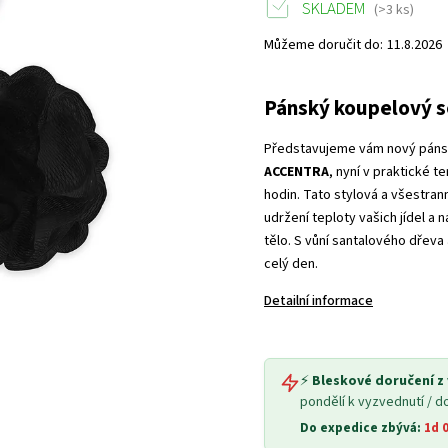
SKLADEM
(>3 ks)
Můžeme doručit do:
11.8.2026
Pánský koupelový 
Představujeme vám nový páns
ACCENTRA
, nyní v praktické 
hodin. Tato stylová a všestran
udržení teploty vašich jídel a
tělo. S vůní santalového dřeva
celý den.
Detailní informace
⚡
Bleskové doručení z
pondělí k vyzvednutí / d
Do expedice zbývá:
1d 