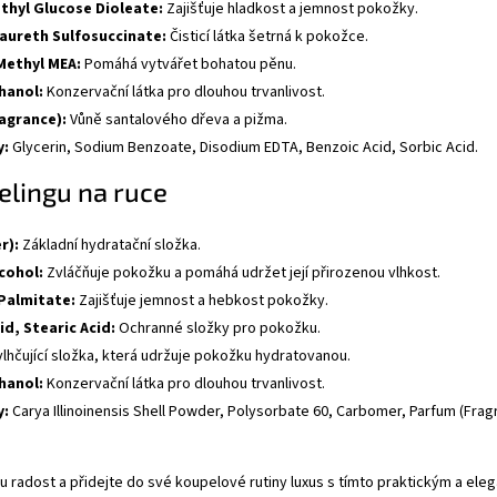
thyl Glucose Dioleate:
Zajišťuje hladkost a jemnost pokožky.
aureth Sulfosuccinate:
Čisticí látka šetrná k pokožce.
ethyl MEA:
Pomáhá vytvářet bohatou pěnu.
hanol:
Konzervační látka pro dlouhou trvanlivost.
agrance):
Vůně santalového dřeva a pižma.
y:
Glycerin, Sodium Benzoate, Disodium EDTA, Benzoic Acid, Sorbic Acid.
elingu na ruce
r):
Základní hydratační složka.
cohol:
Zvláčňuje pokožku a pomáhá udržet její přirozenou vlhkost.
 Palmitate:
Zajišťuje jemnost a hebkost pokožky.
id, Stearic Acid:
Ochranné složky pro pokožku.
lhčující složka, která udržuje pokožku hydratovanou.
hanol:
Konzervační látka pro dlouhou trvanlivost.
y:
Carya Illinoinensis Shell Powder, Polysorbate 60, Carbomer, Parfum (Fra
u radost a přidejte do své koupelové rutiny luxus s tímto praktickým a 