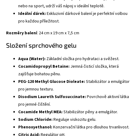
nebo na sport, udrží váš nápoj v ideální teplotě.
Ideální dárek:
Exkluzivní dárkové balení je perfektní volbou
pro každou příležitost.
Rozměry balení
: 24 cm x 19 cm x 7,5 cm
Složení sprchového gelu
Aqua (Water):
Základní složka pro hydrataci a svěžest.
Cocamidopropyl Betaine:
Jemná čisticí složka, která
zajišťuje bohatou pěnu.
PEG-120 Methyl Glucose Dioleate:
Stabilizátor a emulgátor
pro jemnou texturu.
Disodium Laureth Sulfosuccinate:
Povrchově aktivní látka
pro jemné čištění.
Cocamide Methyl MEA:
Stabilizátor pěny a emulgátor.
Sodium Chloride:
Reguluje viskozitu gelu.
Phenoxyethanol:
Konzervační látka pro dlouhou trvanlivost.
Citric Acid:
Regulátor pH.