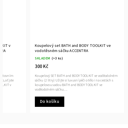
LKIT v
Koupelový set BATH and BODY TOOLKIT ve
TRA
vodotěsném sáčku ACCENTRA
SKLADEM
(>3 ks)
300 Kč
cestovním
Koupelový SET BATH and BODY TOOLKIT ve voděodolném
o, ať jste
sáčku (2 litry) Užijte si luxusní péči o tělo i na cestách s
OOLKIT v
koupelovou sadou BATH and BODY TOOLKIT ve
voděodolném sáčku....
Do košíku