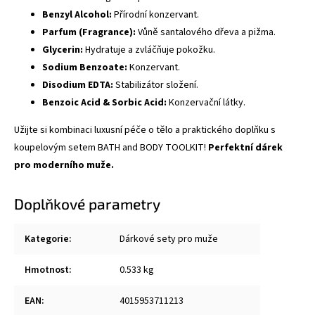
Benzyl Alcohol:
Přírodní konzervant.
Parfum (Fragrance):
Vůně santalového dřeva a pižma.
Glycerin:
Hydratuje a zvláčňuje pokožku.
Sodium Benzoate:
Konzervant.
Disodium EDTA:
Stabilizátor složení.
Benzoic Acid & Sorbic Acid:
Konzervační látky.
Užijte si kombinaci luxusní péče o tělo a praktického doplňku s
koupelovým setem BATH and BODY TOOLKIT!
Perfektní dárek
pro moderního muže.
Doplňkové parametry
Kategorie
:
Dárkové sety pro muže
Hmotnost
:
0.533 kg
EAN
:
4015953711213