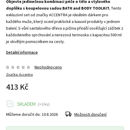
Objevte jedinečnou kombinaci péče o tělo a stylového
doplňku s koupelovou sadou BATH and BODY TOOLKIT.
Tento
exkluzivní set od značky ACCENTRA je ideálním dárkem pro
každého muže, který ocení praktické a luxusní produkty v jednom
balení. S vůní santalového dřeva a pižma přináší osvěžující zážitek z
každodenního sprchování a nerezová termoska s kapacitou 500 ml
je skvělým pomocníkem na cesty.
Detailní informace
Neohodnoceno
Značka:
Accentra
413 Kč
SKLADEM
(>3 ks)
Můžeme doručit do:
10.8.2026
Možnosti doručení