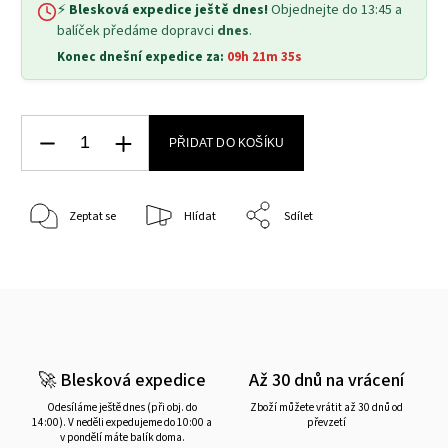
⚡
Blesková expedice ještě dnes!
Objednejte do 13:45 a
balíček předáme dopravci
dnes
.
Konec dnešní expedice za:
09h 21m 35s
PŘIDAT DO KOŠÍKU
Zeptat se
Hlídat
Sdílet
🚀 Blesková expedice
Až 30 dnů na vrácení
Odesíláme ještě dnes (při obj. do
Zboží můžete vrátit až 30 dnů od
14:00). V neděli expedujeme do 10:00 a
převzetí
v pondělí máte balík doma.