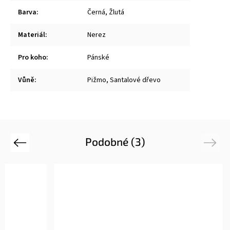
Barva
:
Černá, Žlutá
Materiál
:
Nerez
Pro koho
:
Pánské
Vůně
:
Pižmo, Santalové dřevo
Podobné (3)
Previous
Next