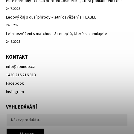
Pure Harmony - česká přírodní kosmetika, která pohladí tělo i duši
24.7.2025
Ledový čaj s duší přírody - letní osvěžení s TEABEE
24.6.2025
Letní osvěžení s matchou - 5 receptů, které si zamilujete
24.6.2025
KONTAKT
info
@
abundo.cz
+420 216 216 813
Facebook
Instagram
VYHLEDÁVÁNÍ