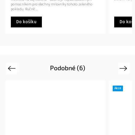
pomocníkem pro všechny milovníky tohoto zeleného
pokladu. Ručně...
Do košíku
Do koš
Podobné (6)
Previous
Next
Akce