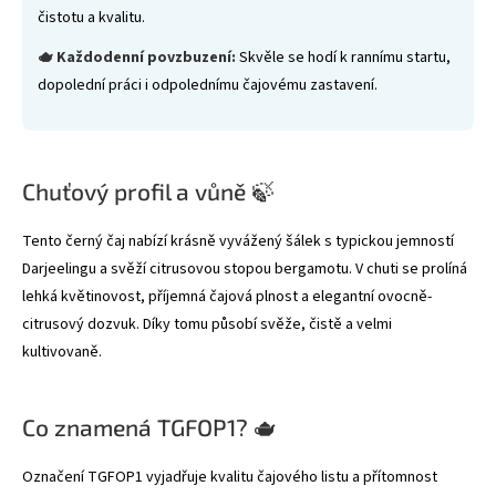
čistotu a kvalitu.
🫖 Každodenní povzbuzení:
Skvěle se hodí k rannímu startu,
dopolední práci i odpolednímu čajovému zastavení.
Chuťový profil a vůně 🍃
Tento černý čaj nabízí krásně vyvážený šálek s typickou jemností
Darjeelingu a svěží citrusovou stopou bergamotu. V chuti se prolíná
lehká květinovost, příjemná čajová plnost a elegantní ovocně-
citrusový dozvuk. Díky tomu působí svěže, čistě a velmi
kultivovaně.
Co znamená TGFOP1? 🫖
Označení TGFOP1 vyjadřuje kvalitu čajového listu a přítomnost