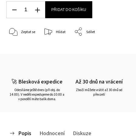
PŘIDAT DO KOŠÍKU
Zeptat se
Hlídat
Sdílet
🚀 Blesková expedice
Až 30 dnů na vrácení
Odesíláme ještě dnes (při obj. do
Zboží můžete vrátit až 30 dnů od
14:00). V neděli expedujeme do 10:00 a
převzetí
v pondělí máte balík doma.
Popis
Hodnocení
Diskuze