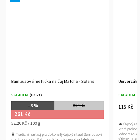
Bambusová metlička na čaj Matcha - Solaris
Univerzální
SKLADEM
(>3 ks)
SKLADEM
(
–8 %
284 Kč
115 Kč
261 Kč
52,20 Kč / 100 g
🫖 Čajový rit
které padne 
jednorázové 
🍵 Tradiční nástroj pro dokonalý čajový rituál Bambusová
sítkem TEABEE
metlička na čaj Matcha - Solaris je nepostradatelným