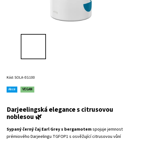
Kód:
SOLA-EG100
Akce
VEGAN
Darjeelingská elegance s citrusovou
noblesou 🌿
Sypaný černý čaj Earl Grey s bergamotem
spojuje jemnost
prémiového Darjeelingu TGFOP1 s osvěžující citrusovou vůní