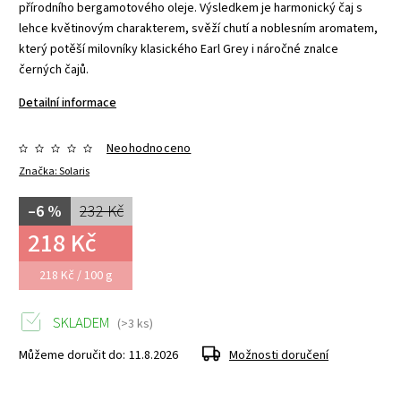
přírodního bergamotového oleje. Výsledkem je harmonický čaj s
lehce květinovým charakterem, svěží chutí a noblesním aromatem,
který potěší milovníky klasického Earl Grey i náročné znalce
černých čajů.
Detailní informace
Neohodnoceno
Značka:
Solaris
–6 %
232 Kč
218 Kč
218 Kč / 100 g
SKLADEM
(>3 ks)
Můžeme doručit do:
11.8.2026
Možnosti doručení