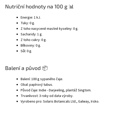
Nutriční hodnoty na 100 g 📊
Energie: 1 kJ.
Tuky: 0 g.
Z toho nasycené mastné kyseliny: 0 g.
Sacharidy: 1 g.
Z toho cukry: 0 g.
Bílkoviny: 0 g.
Sůl: 0 g.
Balení a původ 📦
Balení: 100 g sypaného čaje.
Obal: papírový tubus.
Původ čaje: Indie - Darjeeling, plantáž Singtom.
Trvanlivost: 3 roky od data výroby.
Vyrobeno pro: Solaris Botanicals Ltd., Galway, Irsko.