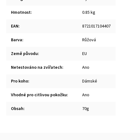
Hmotnost
:
0.85 kg
EAN
:
8721017104407
Barva
:
Růžová
Země původu
:
EU
Netestováno na zvířatech
:
Ano
Pro koho
:
Dámské
Vhodné pro citlivou pokožku
:
Ano
Obsah
:
70g