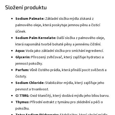
Složení produktu
Sodium Palmate:
Základní složka mýdla získaná z
palmového oleje, která poskytuje jemnou pěnu a čisticí
účinek.
Sodium Palm Kernelate:
Další složka z palmového oleje,
která napomáhá tvorbě bohaté pěny a jemnému čištění.
Aqua:
Voda jako základní složka pro smíchání ingrediencí.
Glycerin:
Přirozený zvlhčovač, který zajišťuje hydrataci a
jemnost pokožky.
Parfum:
Vůně čistého prádla, která přináší pocit svěžesti a
čistoty.
Sodium Chloride:
Stabilizátor mýdla, který zajišťuje jeho
pevnost a trvanlivost.
CI 77891:
Oxid titaničitý, který dodává mýdlu jeho bílou barvu.
Thymus:
Přírodní extrakt z tymiánu pro zklidnění a péči o
pokožku.