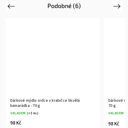
Podobné (6)
Previous
Next
Dárkové mýdlo srdce v krabičce Skvělá
Dárkové mý
kamarádka - 70 g
70 g
SKLADEM
(>3 ks)
SKLADEM
(
98 Kč
98 Kč