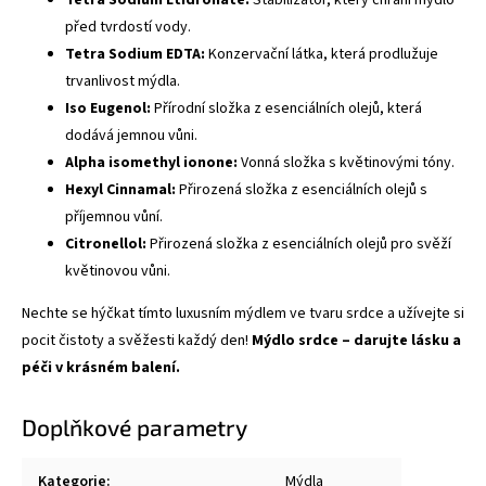
Tetra Sodium Etidronate:
Stabilizátor, který chrání mýdlo
před tvrdostí vody.
Tetra Sodium EDTA:
Konzervační látka, která prodlužuje
trvanlivost mýdla.
Iso Eugenol:
Přírodní složka z esenciálních olejů, která
dodává jemnou vůni.
Alpha isomethyl ionone:
Vonná složka s květinovými tóny.
Hexyl Cinnamal:
Přirozená složka z esenciálních olejů s
příjemnou vůní.
Citronellol:
Přirozená složka z esenciálních olejů pro svěží
květinovou vůni.
Nechte se hýčkat tímto luxusním mýdlem ve tvaru srdce a užívejte si
pocit čistoty a svěžesti každý den!
Mýdlo srdce – darujte lásku a
péči v krásném balení.
Doplňkové parametry
Kategorie
:
Mýdla