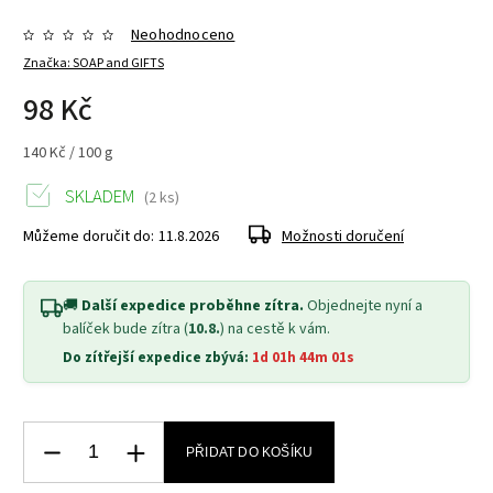
Neohodnoceno
Značka:
SOAP and GIFTS
98 Kč
140 Kč / 100 g
SKLADEM
(2 ks)
Můžeme doručit do:
11.8.2026
Možnosti doručení
🚚
Další expedice proběhne zítra.
Objednejte nyní a
balíček bude zítra (
10.8.
) na cestě k vám.
Do zítřejší expedice zbývá:
1d 01h 44m 01s
PŘIDAT DO KOŠÍKU