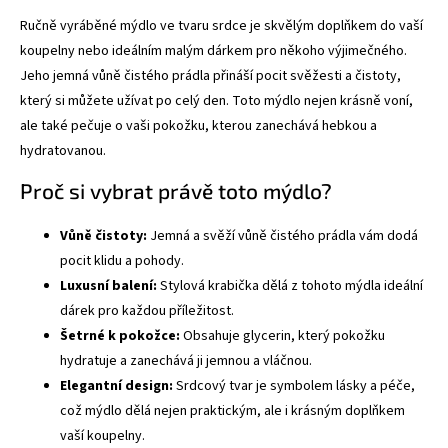
Ručně vyráběné mýdlo ve tvaru srdce je skvělým doplňkem do vaší
koupelny nebo ideálním malým dárkem pro někoho výjimečného.
Jeho jemná vůně čistého prádla přináší pocit svěžesti a čistoty,
který si můžete užívat po celý den. Toto mýdlo nejen krásně voní,
ale také pečuje o vaši pokožku, kterou zanechává hebkou a
hydratovanou.
Proč si vybrat právě toto mýdlo?
Vůně čistoty:
Jemná a svěží vůně čistého prádla vám dodá
pocit klidu a pohody.
Luxusní balení:
Stylová krabička dělá z tohoto mýdla ideální
dárek pro každou příležitost.
Šetrné k pokožce:
Obsahuje glycerin, který pokožku
hydratuje a zanechává ji jemnou a vláčnou.
Elegantní design:
Srdcový tvar je symbolem lásky a péče,
což mýdlo dělá nejen praktickým, ale i krásným doplňkem
vaší koupelny.