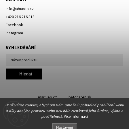
info
@
abundo.cz
+420 216 216 813
Facebook
Instagram
VYHLEDÁVÁNÍ
Hledat
mariveo.cz
batoharen.sk
Používáme cookies, abychom Vám umožnili pohodlné prohlížení webu
a díky analýze provozu webu neustále zlepšovali jeho funkce, výkon a
použitelnost
.
Více informací
Nastavení