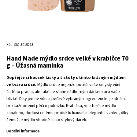
Kód:
SIG-3015213
Hand Made mýdlo srdce velké v krabičce 70
g – Úžasná maminka
Dopřejte si kousek lásky a čistoty s tímto krásným mýdlem
ve tvaru srdce.
Mýdlo srdce nejenže potěší vaše smysly vůní
čistého prádla, ale také se stane nádherným dárkem pro vaše
blízké. Díky jemné vůni a pečlivě vybraným ingrediencím je ideální
pro každodenní péči o pokožku. Krabička, ve které je mýdlo
zabaleno, dodává celému produktu luxusní a elegantní vzhled, díky
čemuž je mýdlo vhodné i jako stylový dárek.
Detailní informace