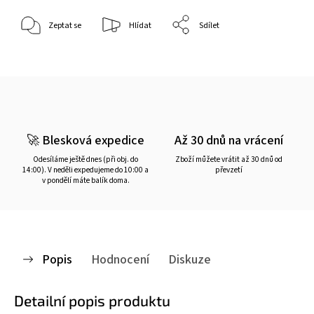
Zeptat se
Hlídat
Sdílet
🚀 Blesková expedice
Až 30 dnů na vrácení
Odesíláme ještě dnes (při obj. do
Zboží můžete vrátit až 30 dnů od
14:00). V neděli expedujeme do 10:00 a
převzetí
v pondělí máte balík doma.
Popis
Hodnocení
Diskuze
Detailní popis produktu