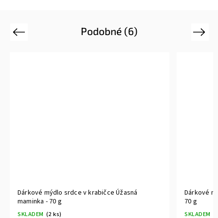
Podobné (6)
Previous
Next
Dárkové mýdlo srdce v krabičce Úžasná
Dárkové mý
maminka - 70 g
70 g
SKLADEM
(2 ks)
SKLADEM
(