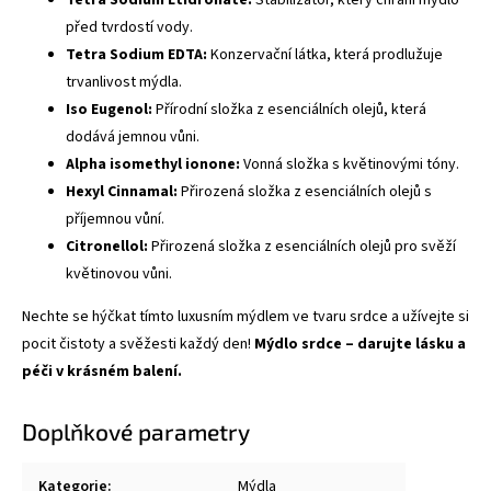
Tetra Sodium Etidronate:
Stabilizátor, který chrání mýdlo
před tvrdostí vody.
Tetra Sodium EDTA:
Konzervační látka, která prodlužuje
trvanlivost mýdla.
Iso Eugenol:
Přírodní složka z esenciálních olejů, která
dodává jemnou vůni.
Alpha isomethyl ionone:
Vonná složka s květinovými tóny.
Hexyl Cinnamal:
Přirozená složka z esenciálních olejů s
příjemnou vůní.
Citronellol:
Přirozená složka z esenciálních olejů pro svěží
květinovou vůni.
Nechte se hýčkat tímto luxusním mýdlem ve tvaru srdce a užívejte si
pocit čistoty a svěžesti každý den!
Mýdlo srdce – darujte lásku a
péči v krásném balení.
Doplňkové parametry
Kategorie
:
Mýdla