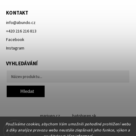
KONTAKT
info
@
abundo.cz
+420 216 216 813
Facebook
Instagram
VYHLEDÁVÁNÍ
Hledat
mariveo.cz
batoharen.sk
Používáme cookies, abychom Vám umožnili pohodlné prohlížení webu
a díky analýze provozu webu neustále zlepšovali jeho funkce, výkon a