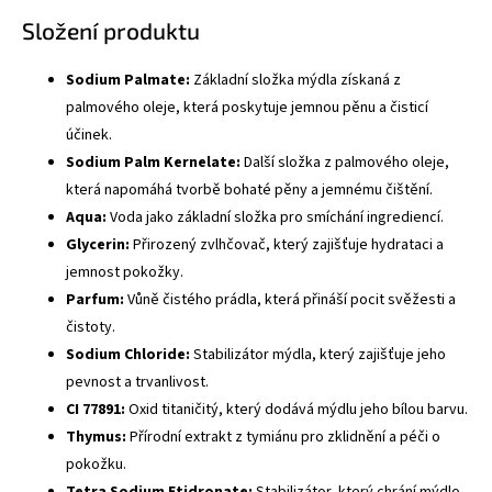
Složení produktu
Sodium Palmate:
Základní složka mýdla získaná z
palmového oleje, která poskytuje jemnou pěnu a čisticí
účinek.
Sodium Palm Kernelate:
Další složka z palmového oleje,
která napomáhá tvorbě bohaté pěny a jemnému čištění.
Aqua:
Voda jako základní složka pro smíchání ingrediencí.
Glycerin:
Přirozený zvlhčovač, který zajišťuje hydrataci a
jemnost pokožky.
Parfum:
Vůně čistého prádla, která přináší pocit svěžesti a
čistoty.
Sodium Chloride:
Stabilizátor mýdla, který zajišťuje jeho
pevnost a trvanlivost.
CI 77891:
Oxid titaničitý, který dodává mýdlu jeho bílou barvu.
Thymus:
Přírodní extrakt z tymiánu pro zklidnění a péči o
pokožku.