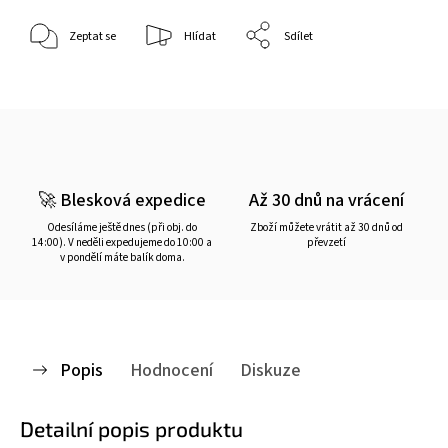
Zeptat se
Hlídat
Sdílet
🚀 Blesková expedice
Až 30 dnů na vrácení
Odesíláme ještě dnes (při obj. do
Zboží můžete vrátit až 30 dnů od
14:00). V neděli expedujeme do 10:00 a
převzetí
v pondělí máte balík doma.
Popis
Hodnocení
Diskuze
Detailní popis produktu