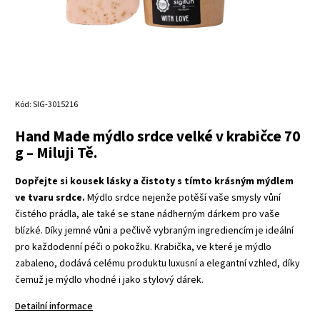
Kód:
SIG-3015216
Hand Made mýdlo srdce velké v krabičce 70
g – Miluji Tě.
Dopřejte si kousek lásky a čistoty s tímto krásným mýdlem
ve tvaru srdce.
Mýdlo srdce nejenže potěší vaše smysly vůní
čistého prádla, ale také se stane nádherným dárkem pro vaše
blízké. Díky jemné vůni a pečlivě vybraným ingrediencím je ideální
pro každodenní péči o pokožku. Krabička, ve které je mýdlo
zabaleno, dodává celému produktu luxusní a elegantní vzhled, díky
čemuž je mýdlo vhodné i jako stylový dárek.
Detailní informace