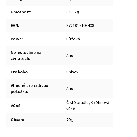
Hmotnost
:
0.85 kg
EAN
:
8721017104438
Barva
:
Růžová
Netestováno na
Ano
zvířatech
:
Pro koho
:
Unisex
Vhodné pro citlivou
Ano
pokožku
:
Čisté prádlo, Květinová
Vůně
:
vůně
Obsah
:
70g