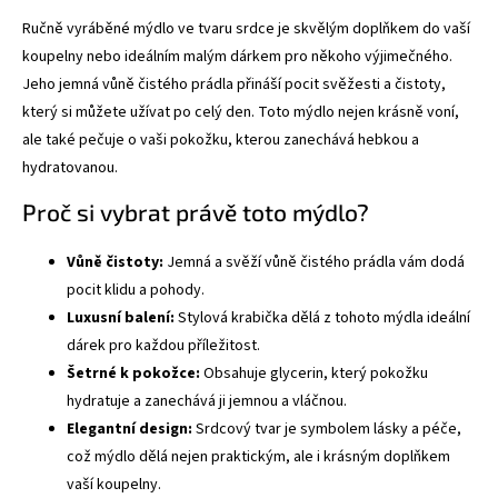
Ručně vyráběné mýdlo ve tvaru srdce je skvělým doplňkem do vaší
koupelny nebo ideálním malým dárkem pro někoho výjimečného.
Jeho jemná vůně čistého prádla přináší pocit svěžesti a čistoty,
který si můžete užívat po celý den. Toto mýdlo nejen krásně voní,
ale také pečuje o vaši pokožku, kterou zanechává hebkou a
hydratovanou.
Proč si vybrat právě toto mýdlo?
Vůně čistoty:
Jemná a svěží vůně čistého prádla vám dodá
pocit klidu a pohody.
Luxusní balení:
Stylová krabička dělá z tohoto mýdla ideální
dárek pro každou příležitost.
Šetrné k pokožce:
Obsahuje glycerin, který pokožku
hydratuje a zanechává ji jemnou a vláčnou.
Elegantní design:
Srdcový tvar je symbolem lásky a péče,
což mýdlo dělá nejen praktickým, ale i krásným doplňkem
vaší koupelny.