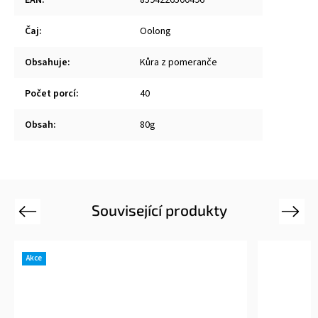
EAN
:
8594226500496
Čaj
:
Oolong
Obsahuje
:
Kůra z pomeranče
Počet porcí
:
40
Obsah
:
80g
Související produkty
Previous
Next
Akce