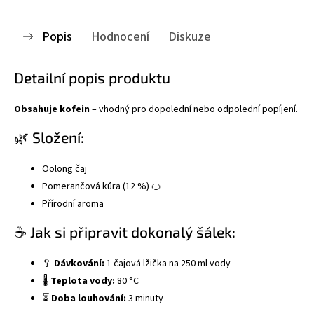
Popis
Hodnocení
Diskuze
Detailní popis produktu
Obsahuje kofein
– vhodný pro dopolední nebo odpolední popíjení.
🌿 Složení:
Oolong čaj
Pomerančová kůra (12 %) 🍊
Přírodní aroma
☕ Jak si připravit dokonalý šálek:
🥄
Dávkování:
1 čajová lžička na 250 ml vody
🌡️
Teplota vody:
80 °C
⏳
Doba louhování:
3 minuty