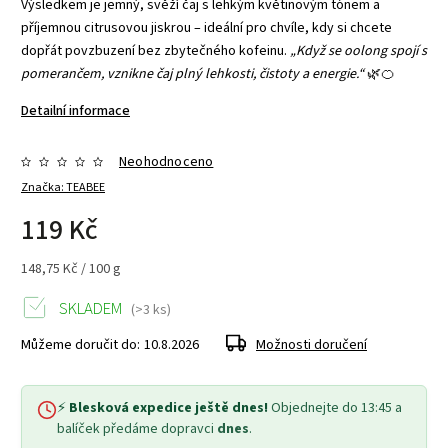
Výsledkem je jemný, svěží čaj s lehkým květinovým tónem a
příjemnou citrusovou jiskrou – ideální pro chvíle, kdy si chcete
dopřát povzbuzení bez zbytečného kofeinu.
„Když se oolong spojí s
pomerančem, vznikne čaj plný lehkosti, čistoty a energie.“
🌿🍊
Detailní informace
Neohodnoceno
Značka:
TEABEE
119 Kč
148,75 Kč / 100 g
SKLADEM
(>3 ks)
Můžeme doručit do:
10.8.2026
Možnosti doručení
⚡
Blesková expedice ještě dnes!
Objednejte do 13:45 a
balíček předáme dopravci
dnes
.