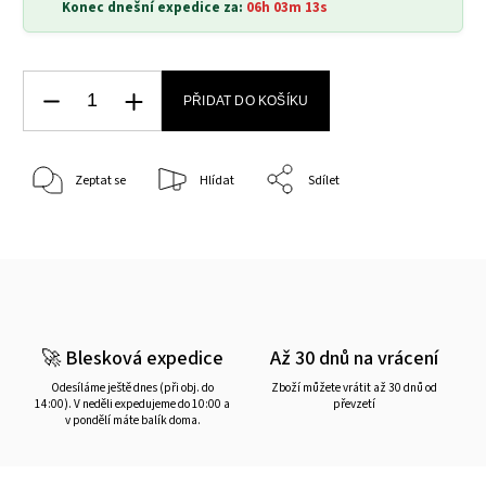
Konec dnešní expedice za:
06h 03m 13s
PŘIDAT DO KOŠÍKU
Zeptat se
Hlídat
Sdílet
🚀 Blesková expedice
Až 30 dnů na vrácení
Odesíláme ještě dnes (při obj. do
Zboží můžete vrátit až 30 dnů od
14:00). V neděli expedujeme do 10:00 a
převzetí
v pondělí máte balík doma.