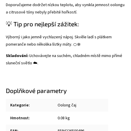
Doporučujeme dodržet nízkou teplotu, aby vynikla jemnost oolongu
a citrusové tóny nebyly přebité hořkostí.
💡 Tip pro nejlepší zážitek:
Výborný i jako jemně vychlazený nápoj. Skvěle ladí s plátkem
pomeranče nebo několika lístky máty. 🍊❄️
Skladování:
Uchovávejte na suchém, chladném místě mimo přímé
sluneční světlo ☁️.
Doplňkové parametry
Kategorie
:
Oolong čaj
Hmotnost
:
0.08 kg