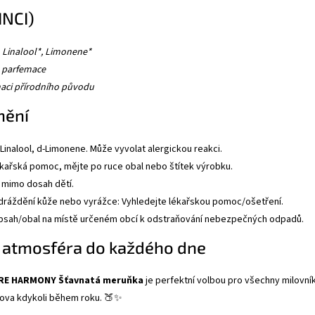
(INCI)
 Linalool*, Limonene*
t parfemace
aci přírodního původu
nění
inalool, d-Limonene. Může vyvolat alergickou reakci.
lékařská pomoc, mějte po ruce obal nebo štítek výrobku.
mimo dosah dětí.
dráždění kůže nebo vyrážce: Vyhledejte lékařskou pomoc/ošetření.
sah/obal na místě určeném obcí k odstraňování nebezpečných odpadů.
 atmosféra do každého dne
URE HARMONY Šťavnatá meruňka
je perfektní volbou pro všechny milovn
mova kdykoli během roku. 🍑✨