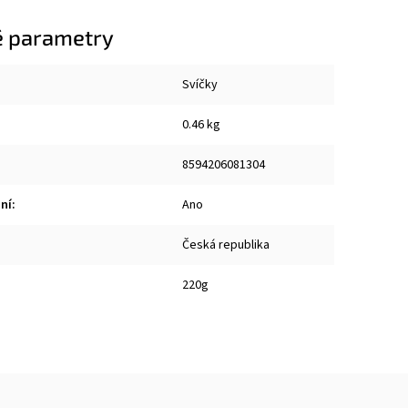
 parametry
Svíčky
0.46 kg
8594206081304
ní
:
Ano
Česká republika
220g