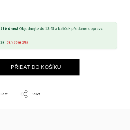
eště dnes!
Objednejte do 13:45 a balíček předáme dopravci
 za:
02h 35m 17s
PŘIDAT DO KOŠÍKU
lídat
Sdílet