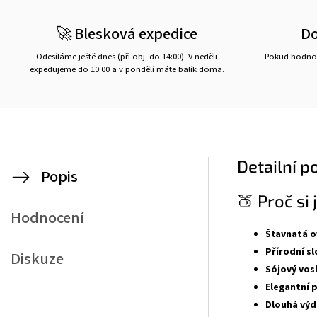
🚀 Blesková expedice
D
Odesíláme ještě dnes (při obj. do 14:00). V neděli
Pokud hodnot
expedujeme do 10:00 a v pondělí máte balík doma.
Detailní p
Popis
🍑 Proč si 
Hodnocení
Šťavnatá o
Přírodní sl
Diskuze
Sójový vos
Elegantní 
Dlouhá výd