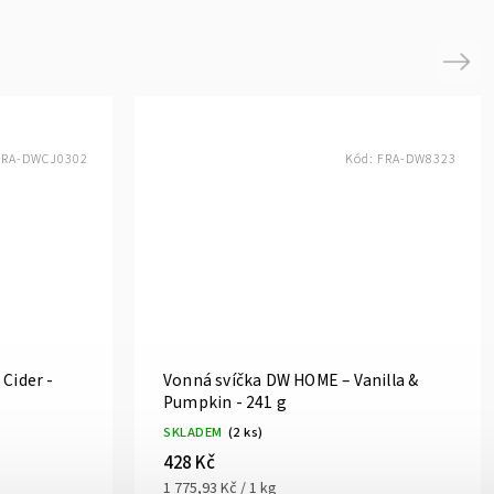
Next
FRA-DWCJ0302
Kód:
FRA-DW8323
Cider -
Vonná svíčka DW HOME – Vanilla &
Pumpkin - 241 g
SKLADEM
(2 ks)
428 Kč
1 775,93 Kč / 1 kg