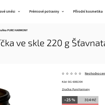
jové směsi
Prémiové potraviny
Přírodní kosmetika
meruňka PURE HARMONY
víčka ve skle 220 g Šťavn
Neohodnoce
Kód:
SIG-6081304
Značka:
Pure Harmony
–25 %
314 Kč