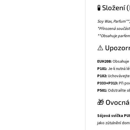
🧪 Složení 
Soy Wax, Parfum**,
*Přirozená součás
**Obsahuje parfem
⚠️ Upozor
EUH208:
Obsahuje L
P101:
Je-li nutná 
P102:
Uchovávejte 
P333+P313:
Při po
P501:
Odstraňte ob
🎁 Ovocná
Sójová svíčka P
jako zútulnění do