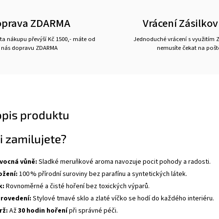
oprava ZDARMA
Vrácení Zásilko
a nákupu převýší Kč 1500,- máte od
Jednoduché vrácení s využitím Z
nás dopravu ZDARMA
nemusíte čekat na pošt
opis produktu
ji zamilujete?
vocná vůně:
Sladké meruňkové aroma navozuje pocit pohody a radosti.
ožení:
100 % přírodní suroviny bez parafínu a syntetických látek.
k:
Rovnoměrné a čisté hoření bez toxických výparů.
provedení:
Stylové tmavé sklo a zlaté víčko se hodí do každého interiéru.
rž:
Až
30 hodin hoření
při správné péči.