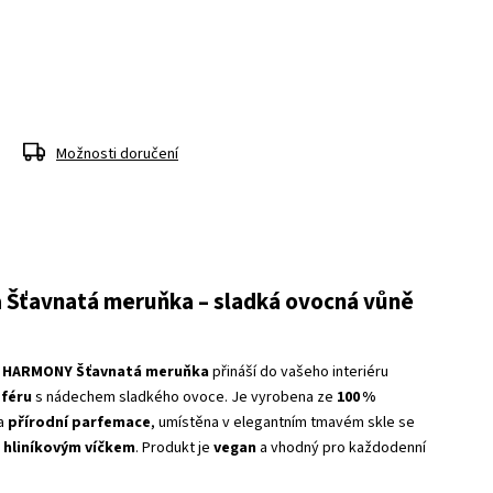
Možnosti doručení
a Šťavnatá meruňka – sladká ovocná vůně
RE HARMONY Šťavnatá meruňka
přináší do vašeho interiéru
sféru
s nádechem sladkého ovoce. Je vyrobena ze
100 %
a
přírodní parfemace
, umístěna v elegantním tmavém skle se
 hliníkovým víčkem
. Produkt je
vegan
a vhodný pro každodenní