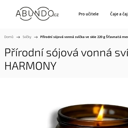
Pro učitele
Čaje a ča
Domů
/
Svíčky
/
Přírodní sójová vonná svíčka ve skle 220 g Šťavnatá 
Přírodní sójová vonná s
HARMONY