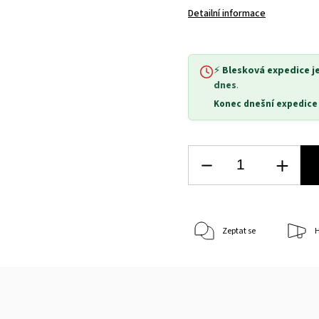
Detailní informace
⚡
Blesková expedice j
dnes
.
Konec dnešní expedice
Zeptat se
H