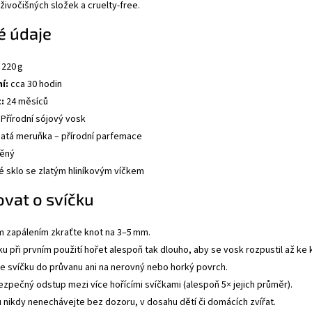
živočišných složek a cruelty-free.
ké údaje
220 g
í:
cca 30 hodin
:
24 měsíců
Přírodní sójový vosk
atá meruňka – přírodní parfemace
ěný
 sklo se zlatým hliníkovým víčkem
ovat o svíčku
 zapálením zkraťte knot na 3–5 mm.
u při prvním použití hořet alespoň tak dlouho, aby se vosk rozpustil až ke
e svíčku do průvanu ani na nerovný nebo horký povrch.
ezpečný odstup mezi více hořícími svíčkami (alespoň 5× jejich průměr).
u nikdy nenechávejte bez dozoru, v dosahu dětí či domácích zvířat.