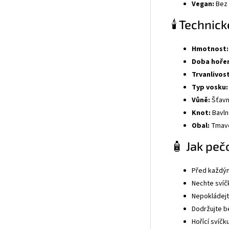
Vegan:
Bez 
🕯️ Technic
Hmotnost:
Doba hořen
Trvanlivost
Typ vosku:
Vůně:
Šťavn
Knot:
Bavln
Obal:
Tmavé
🧴 Jak peč
Před každým
Nechte svíčk
Nepokládejt
Dodržujte b
Hořící svíčk