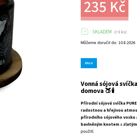
235 Kč
SKLADEM
(>3 ks)
Můžeme doručit do:
10.8.2026
Akce
Vonná sójová svíčk
domova 🍑🕯️
Přírodní sójová svíčka PU
radostnou a hřejivou atmo
přírodního sójového vosku
bavlněným knotem
a
zlatým
použití.