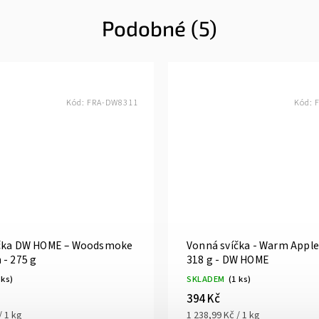
Podobné (5)
Kód:
FRA-DW8311
Kód:
íčka DW HOME – Woodsmoke
Vonná svíčka - Warm Apple 
 - 275 g
318 g - DW HOME
 ks)
SKLADEM
(1 ks)
394 Kč
/ 1 kg
1 238,99 Kč / 1 kg