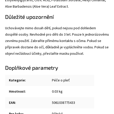
Ethylhexylglycerin, Citric Acid, Potassium Sorbate, Hexyl Cinnamal,
Aloe Barbadensis (Aloe Vera) Leaf Extract.
Důležité upozornění
Uchovávejte mimo dosah dětí, pokud nejsou pod dohledem
dospělé osoby. Nevhodné pro děti do 3 let. Pouze k jednorázovému
zevnímu použití. Zabraňte přímému kontaktu s očima. Pokud se
přípravek dostane do očí, důkladně je vypláchněte vodou. Pokud se
objeví nežádoucí účinky, přestaňte masku používat.
Doplňkové parametry
Kategorie
:
Péče o pleť
Hmotnost
:
0.03 kg
EAN
:
5061038775433