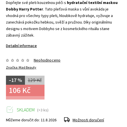
Dopřejte své pleti kouzelnou péči s
hydratační textilní maskou
Dobby Harry Potter
. Tato pleťová maska s vůní avokáda je
vhodná pro všechny typy pleti, hloubkově hydratuje, vyživuje a
zanechává pokožku hebkou, svěží a pružnou. Díky originálnímu
designu s motivem Dobbyho se z kosmetického rituálu stane
zábavný zážitek.
Detailní informace
Neohodnoceno
Značka:
Mad Beauty
–17 %
129 Kč
106 Kč
SKLADEM
(>3 ks)
Můžeme doručit do:
11.8.2026
Možnosti doručení