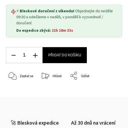
⚡
Bleskové doručení z víkendu!
Objednejte do neděle
09:30 a odešleme v neděli, v pondělí k vyzvednutí /
doručení.
Do expedice zbývá:
21h 18m 32s
PŘIDAT DO KOŠÍKU
Zeptat se
Hlídat
Sdílet
🚀 Blesková expedice
Až 30 dnů na vrácení