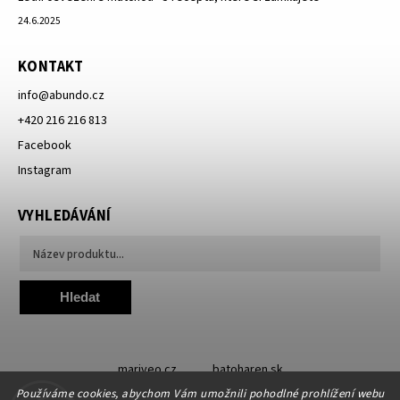
24.6.2025
KONTAKT
info
@
abundo.cz
+420 216 216 813
Facebook
Instagram
VYHLEDÁVÁNÍ
Hledat
mariveo.cz
batoharen.sk
Používáme cookies, abychom Vám umožnili pohodlné prohlížení webu