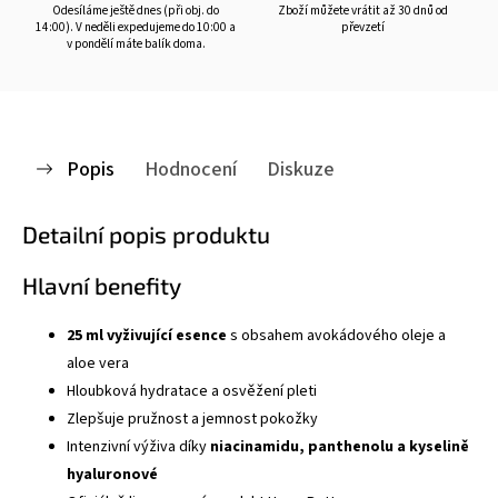
Odesíláme ještě dnes (při obj. do
Zboží můžete vrátit až 30 dnů od
14:00). V neděli expedujeme do 10:00 a
převzetí
v pondělí máte balík doma.
Popis
Hodnocení
Diskuze
Detailní popis produktu
Hlavní benefity
25 ml vyživující esence
s obsahem avokádového oleje a
aloe vera
Hloubková hydratace a osvěžení pleti
Zlepšuje pružnost a jemnost pokožky
Intenzivní výživa díky
niacinamidu, panthenolu a kyselině
hyaluronové