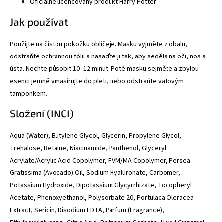
Oficiálně licencovaný produkt Harry Potter
Jak používat
Použijte na čistou pokožku obličeje. Masku vyjměte z obalu,
odstraňte ochrannou fólii a nasaďte ji tak, aby seděla na oči, nos a
ústa. Nechte působit 10–12 minut. Poté masku sejměte a zbylou
esenci jemně vmasírujte do pleti, nebo odstraňte vatovým
tamponkem.
Složení (INCI)
Aqua (Water), Butylene Glycol, Glycerin, Propylene Glycol,
Trehalose, Betaine, Niacinamide, Panthenol, Glyceryl
Acrylate/Acrylic Acid Copolymer, PVM/MA Copolymer, Persea
Gratissima (Avocado) Oil, Sodium Hyaluronate, Carbomer,
Potassium Hydroxide, Dipotassium Glycyrrhizate, Tocopheryl
Acetate, Phenoxyethanol, Polysorbate 20, Portulaca Oleracea
Extract, Sericin, Disodium EDTA, Parfum (Fragrance),