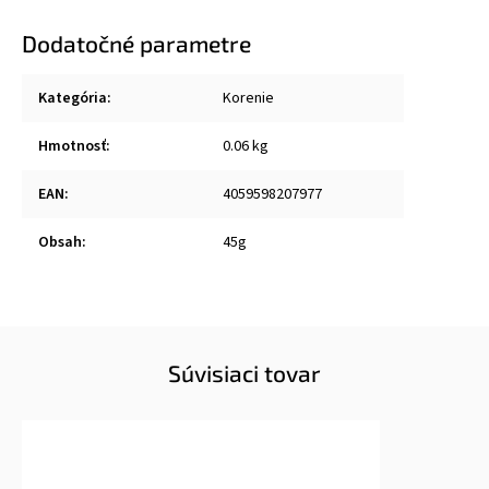
Dodatočné parametre
Kategória
:
Korenie
Hmotnosť
:
0.06 kg
EAN
:
4059598207977
Obsah
:
45g
Súvisiaci tovar