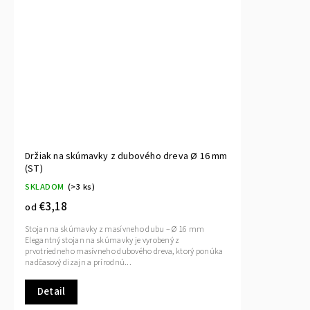
Držiak na skúmavky z dubového dreva Ø 16 mm
(ST)
SKLADOM
(>3 ks)
€3,18
od
Stojan na skúmavky z masívneho dubu – Ø 16 mm
Elegantný stojan na skúmavky je vyrobený z
prvotriedneho masívneho dubového dreva, ktorý ponúka
nadčasový dizajn a prírodnú...
Detail