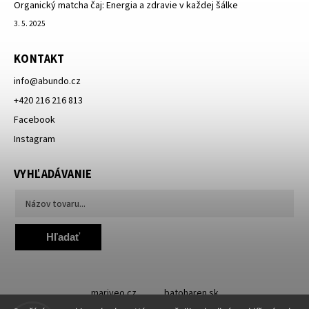
Organický matcha čaj: Energia a zdravie v každej šálke
3. 5. 2025
KONTAKT
info
@
abundo.cz
+420 216 216 813
Facebook
Instagram
VYHĽADÁVANIE
Hľadať
mariveo.cz
batoharen.sk