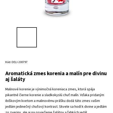
Kód:
DELI-200797
Aromatická zmes korenia a malín pre divinu
aj šaláty
Malinové korenie je výnimočná koreniaca zmes, ktorá spája
pikantné čierne korenie a sladkokyslú chuť malín. Vďaka pridaným
ibiškovým kvetom a malinovému prášku dodá táto zmes vašim
jedlám jedinečný chuťový kontrast. Skvele sa hodí k divine a jedlám
zo zveriny, ale aj na osvieženie šalátov a ľahkých jedál.