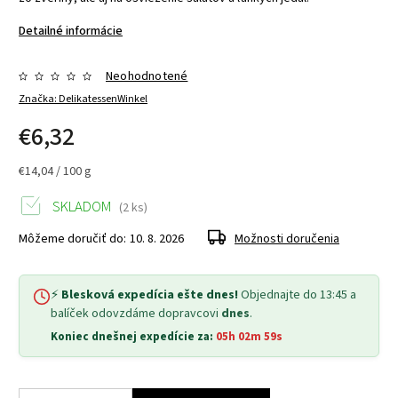
Detailné informácie
Neohodnotené
Značka:
DelikatessenWinkel
€6,32
€14,04 / 100 g
SKLADOM
(2 ks)
Môžeme doručiť do:
10. 8. 2026
Možnosti doručenia
⚡
Blesková expedícia ešte dnes!
Objednajte do 13:45 a
balíček odovzdáme dopravcovi
dnes
.
Koniec dnešnej expedície za:
05h 02m 59s