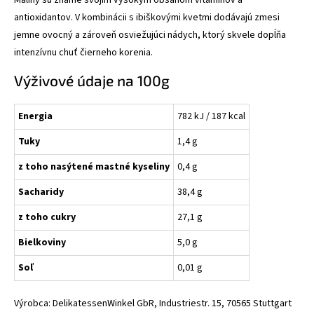
Maliny sú známe svojím vysokým obsahom vitamínov a
antioxidantov. V kombinácii s ibiškovými kvetmi dodávajú zmesi
jemne ovocný a zároveň osviežujúci nádych, ktorý skvele dopĺňa
intenzívnu chuť čierneho korenia.
Výživové údaje na 100g
Energia
782 kJ / 187 kcal
Tuky
1,4 g
z toho nasýtené mastné kyseliny
0,4 g
Sacharidy
38,4 g
z toho cukry
27,1 g
Bielkoviny
5,0 g
Soľ
0,01 g
Výrobca: DelikatessenWinkel GbR, Industriestr. 15, 70565 Stuttgart