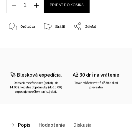
PRIDAŤ DO KOŠÍKA
Opýtať sa
Strážiť
Zdieľať
🚀 Blesková expedícia.
Až 30 dní na vrátenie
Odosielame ešte dnes (pri obj. do
Tovar môžete vrátiť až 30 dní od
14:00). Nedeľné objednávky (do 10:00)
prevzatia
expedujeme ešte v ten istý deň.
Popis
Hodnotenie
Diskusia