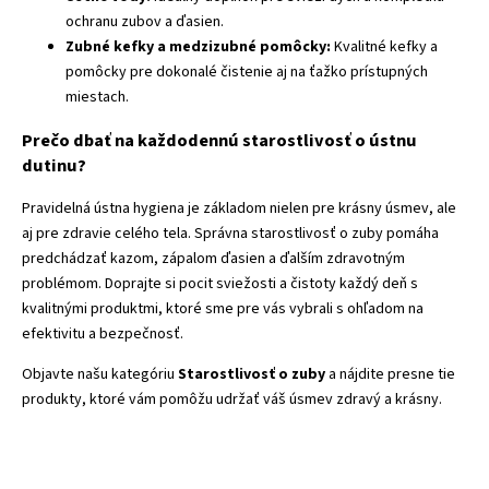
ochranu zubov a ďasien.
Zubné kefky a medzizubné pomôcky:
Kvalitné kefky a
pomôcky pre dokonalé čistenie aj na ťažko prístupných
miestach.
Prečo dbať na každodennú starostlivosť o ústnu
dutinu?
Pravidelná ústna hygiena je základom nielen pre krásny úsmev, ale
aj pre zdravie celého tela. Správna starostlivosť o zuby pomáha
predchádzať kazom, zápalom ďasien a ďalším zdravotným
problémom. Doprajte si pocit sviežosti a čistoty každý deň s
kvalitnými produktmi, ktoré sme pre vás vybrali s ohľadom na
efektivitu a bezpečnosť.
Objavte našu kategóriu
Starostlivosť o zuby
a nájdite presne tie
produkty, ktoré vám pomôžu udržať váš úsmev zdravý a krásny.