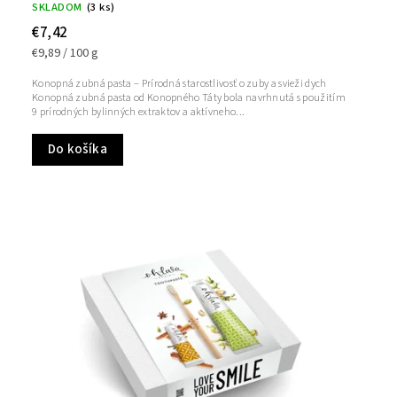
SKLADOM
(3 ks)
€7,42
€9,89 / 100 g
Konopná zubná pasta – Prírodná starostlivosť o zuby a svieži dych
Konopná zubná pasta od Konopného Táty bola navrhnutá s použitím
9 prírodných bylinných extraktov a aktívneho...
Do košíka