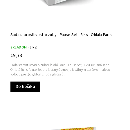
Sada starostlivosť o zuby - Pause Set - 3 ks - Ohlalá Paris
SKLADOM
(2 ks)
€9,73
Sada starostlivosti o zuby Ohlalá Paris - Pause Set, 3 ks Luxusná sada
Ohlalá Paris Pause Set pre krásny úsmev je ideálnym darčekom alebo
voľbou pre tých, ktorí chcú vyskúšať...
Do košíka