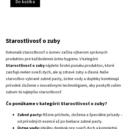
Do košíka
Starostlivosť o zuby
Dokonalá starostlivosť o úsmev začína výberom správnych
produktov pre každodennú ústnu hygienu. V kategórii
Starostlivosť o zuby
nájdete širokú ponuku produktov, ktoré
zaisťujú nielen svieži dych, ale aj zdravé zuby a ďasná. Naše
starostlivo vybrané zubné pasty, ústne vody a doplnky kombinujú
prírodné zloženie s inovatívnymi technológiami, aby poskytli vašim
zubom tú najlepšiu starostlivosť.
Čo ponúkame v kategórii Starostlivosť o zuby?
Zubné pasty:
Rôzne príchute, zloženia a špeciálne prísady –
od prírodných esencií až po bieliace zubné pasty.
Ústne vody:
Ideálny doplnok pre svieži dych a kompletnú