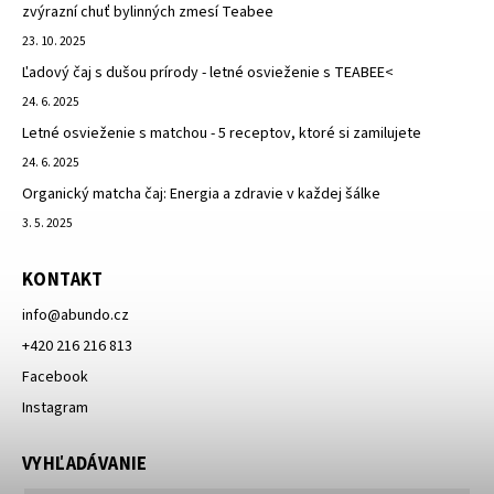
zvýrazní chuť bylinných zmesí Teabee
23. 10. 2025
Ľadový čaj s dušou prírody - letné osvieženie s TEABEE<
24. 6. 2025
Letné osvieženie s matchou - 5 receptov, ktoré si zamilujete
24. 6. 2025
Organický matcha čaj: Energia a zdravie v každej šálke
3. 5. 2025
KONTAKT
info
@
abundo.cz
+420 216 216 813
Facebook
Instagram
VYHĽADÁVANIE