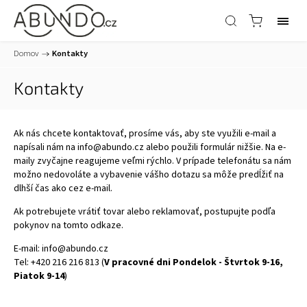
Domov
/
Kontakty
Kontakty
Ak nás chcete kontaktovať, prosíme vás, aby ste využili e-mail a
napísali nám na
info@abundo.cz
alebo použili formulár nižšie. Na e-
maily zvyčajne reagujeme veľmi rýchlo. V prípade telefonátu sa nám
možno nedovoláte a vybavenie vášho dotazu sa môže predĺžiť na
dlhší čas ako cez e-mail.
Ak potrebujete vrátiť tovar alebo reklamovať, postupujte podľa
pokynov na tomto
odkaze.
E-mail:
info@abundo.cz
Tel: +420 216 216 813 (
V pracovné dni Pondelok - Štvrtok 9-16,
Piatok 9-14
)