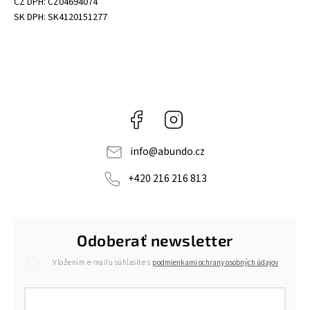
CZ DPH: CZ04694074
SK DPH: SK4120151277
Facebook
Instagram
info
@
abundo.cz
+420 216 216 813
Odoberať newsletter
Vložením e-mailu súhlasíte s
podmienkami ochrany osobných údajov