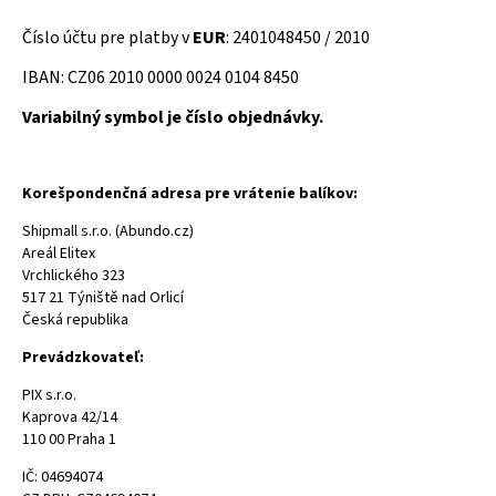
Číslo účtu pre platby v
EUR
: 2401048450 / 2010
IBAN: CZ06 2010 0000 0024 0104 8450
Variabilný symbol je číslo objednávky.
Korešpondenčná adresa pre vrátenie balíkov:
Shipmall s.r.o. (Abundo.cz)
Areál Elitex
Vrchlického 323
517 21 Týniště nad Orlicí
Česká republika
Prevádzkovateľ:
PIX s.r.o.
Kaprova 42/14
110 00 Praha 1
IČ: 04694074