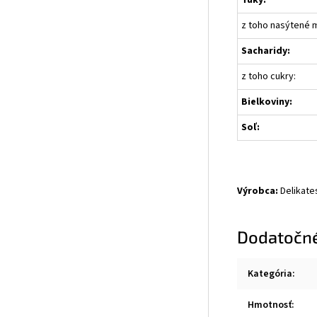
Tuky:
z toho nasýtené m
Sacharidy:
z toho cukry:
Bielkoviny:
Soľ:
Výrobca:
Delikates
Dodatočn
Kategória
:
Hmotnosť
: