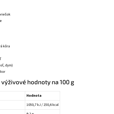
oriešok
ie
á kôra
ľ
soľ, dym)
ukor
 výživové hodnoty na 100 g
Hodnota
1050,7 kJ / 250,6 kcal