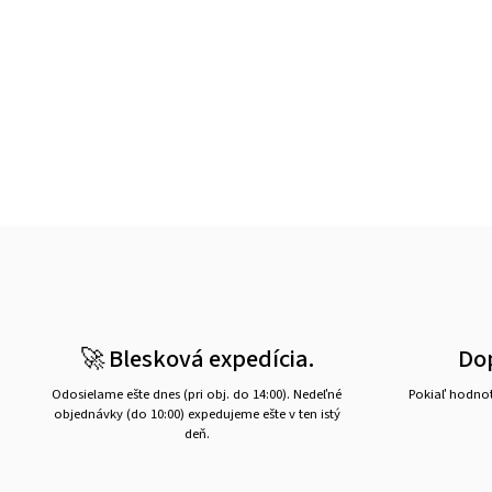
🚀 Blesková expedícia.
Do
Odosielame ešte dnes (pri obj. do 14:00). Nedeľné
Pokiaľ hodnot
objednávky (do 10:00) expedujeme ešte v ten istý
deň.