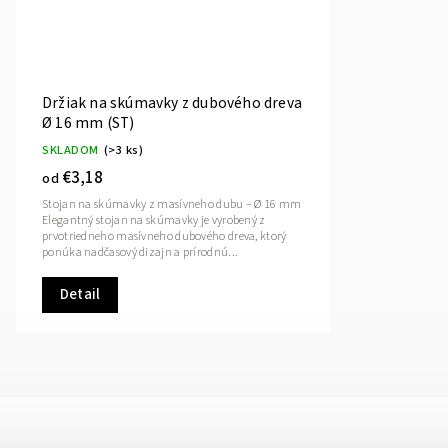
Držiak na skúmavky z dubového dreva
Ø 16 mm (ST)
SKLADOM
(>3 ks)
€3,18
od
Stojan na skúmavky z masívneho dubu – Ø 16 mm
Elegantný stojan na skúmavky je vyrobený z
prvotriedneho masívneho dubového dreva, ktorý
ponúka nadčasový dizajn a prírodnú...
Detail