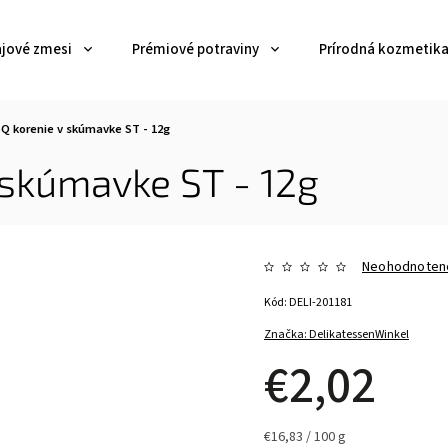
ajové zmesi
Prémiové potraviny
Prírodná kozmetik
Q korenie v skúmavke ST - 12g
 skúmavke ST - 12g
Neohodnoten
Kód:
DELI-201181
Značka:
DelikatessenWinkel
€2,02
€16,83 / 100 g