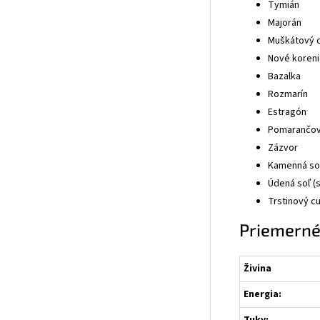
Tymián
Majorán
Muškátový 
Nové koren
Bazalka
Rozmarín
Estragón
Pomarančov
Zázvor
Kamenná so
Údená soľ (
Trstinový c
Priemerné
Živina
Energia: