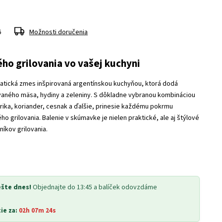
6
Možnosti doručenia
ho grilovania vo vašej kuchyni
atická zmes inšpirovaná argentínskou kuchyňou, ktorá dodá
vaného mäsa, hydiny a zeleniny. S dôkladne vybranou kombináciou
aprika, koriander, cesnak a ďalšie, prinesie každému pokrmu
o grilovania. Balenie v skúmavke je nielen praktické, ale aj štýlové
íkov grilovania.
ešte dnes!
Objednajte do 13:45 a balíček odovzdáme
ie za:
02h 07m 23s