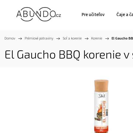
Pre učiteľov
Čaje a č
Domov
/
Prémiové potraviny
/
Soľ a korenie
/
Korenie
/
El Gaucho BB
El Gaucho BBQ korenie v