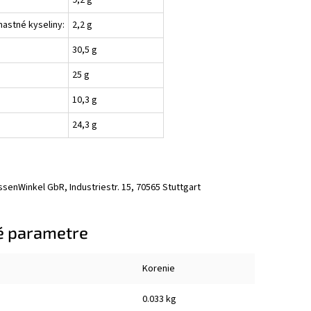
9,2 g
astné kyseliny:
2,2 g
30,5 g
25 g
10,3 g
24,3 g
senWinkel GbR, Industriestr. 15, 70565 Stuttgart
é parametre
Korenie
0.033 kg