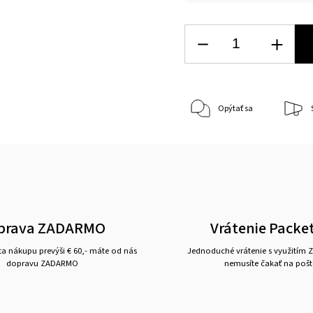
Opýtať sa
prava ZADARMO
Vrátenie Packe
a nákupu prevýši € 60,- máte od nás
Jednoduché vrátenie s využitím Z
dopravu ZADARMO
nemusíte čakať na pošt