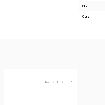
EAN
:
Obsah
:
Kód:
DELI- 9916-E-2