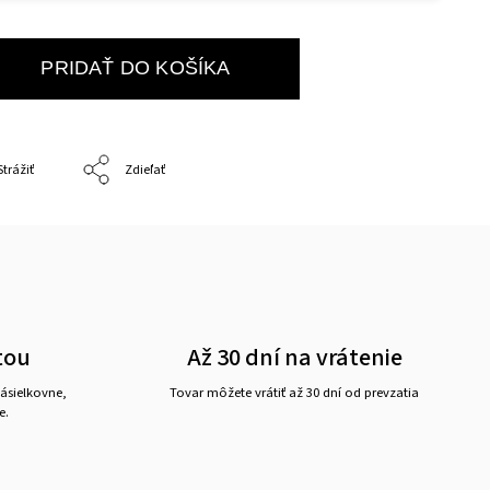
PRIDAŤ DO KOŠÍKA
Strážiť
Zdieľať
tou
Až 30 dní na vrátenie
ásielkovne,
Tovar môžete vrátiť až 30 dní od prevzatia
e.