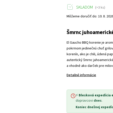
SKLADOM
(>3 ks)
Môžeme doručiť do:
10. 8. 202
Šmrnc juhoamerické
El Gaucho BBQ korenie je arom
pokrmom jedinečnú chuť grilo
korenín, ako je chili, údená p
autentický šmrnc juhoamerickéh
a vhodné ako darček pre milovn
Detailné informácie
⚡
Blesková expedícia 
dopravcovi
dnes
.
Koniec dnešnej expedíc