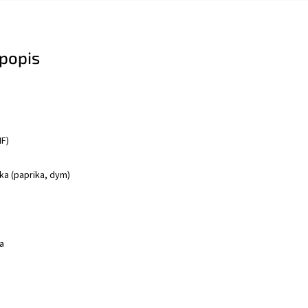
popis
NF)
ka (paprika, dym)
a