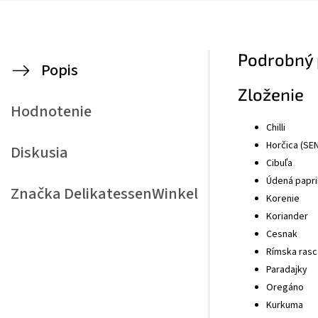
Podrobný 
Popis
Zloženie
Hodnotenie
Chilli
Horčica (SE
Diskusia
Cibuľa
Údená papri
Značka
DelikatessenWinkel
Korenie
Koriander
Cesnak
Rímska rasc
Paradajky
Oregáno
Kurkuma