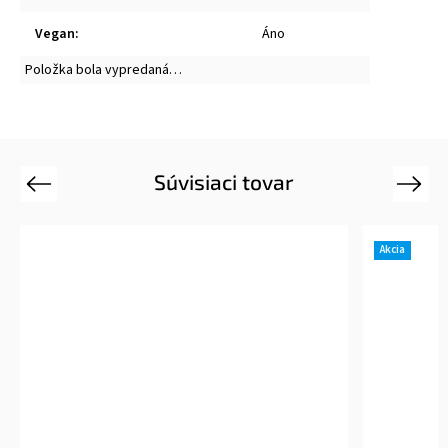
Vegan
:
Áno
Položka bola vypredaná…
Súvisiaci tovar
Previous
Next
Akcia