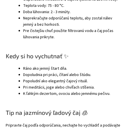
Teplota vody: 75 - 80 °C.
Doba lúhovania: 2 - 3 minúty.
Neprekračujte odporúčanú teplotu, aby zostal nálev
jemný a bez horkosti.
Pre čistejšiu chuť použite filtrovanú vodu a čaj počas
lúhovania prikryte.
Kedy si ho vychutnať ✨
Ráno ako jemný štart dňa.
Dopoludnia pri práci, čítaní alebo štúdiu.
Popoludní ako elegantný čajový rituál.
Pri meditácii, joge alebo chvíľach stíšenia.
K ľahkým dezertom, ovociu alebo jemnému pečivu.
Tip na jazmínový ľadový čaj 🧊
Pripravte čaj podľa odporúčania, nechajte ho vychladiť a podávajte