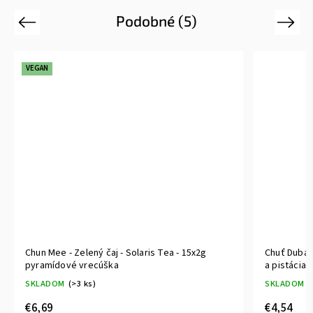
Podobné (5)
Previous
Next
VEGAN
Chun Mee - Zelený čaj - Solaris Tea - 15x2g
Chuť Dubaj
pyramídové vrecúška
a pistáciam
SKLADOM
(>3 ks)
SKLADOM
(
€6,69
€4,54