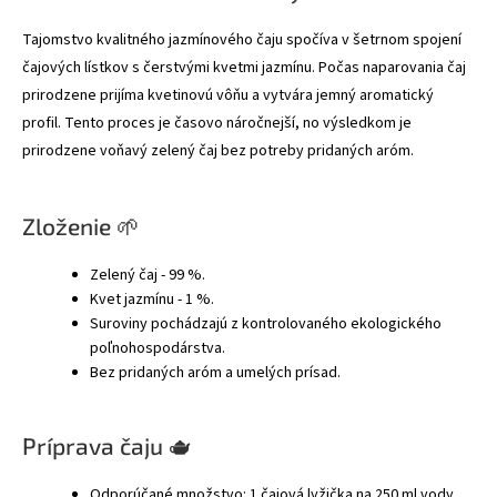
Tajomstvo kvalitného jazmínového čaju spočíva v šetrnom spojení
čajových lístkov s čerstvými kvetmi jazmínu. Počas naparovania čaj
prirodzene prijíma kvetinovú vôňu a vytvára jemný aromatický
profil. Tento proces je časovo náročnejší, no výsledkom je
prirodzene voňavý zelený čaj bez potreby pridaných aróm.
Zloženie 🌱
Zelený čaj - 99 %.
Kvet jazmínu - 1 %.
Suroviny pochádzajú z kontrolovaného ekologického
poľnohospodárstva.
Bez pridaných aróm a umelých prísad.
Príprava čaju 🫖
Odporúčané množstvo: 1 čajová lyžička na 250 ml vody.