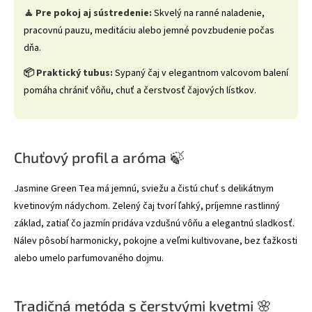
🧘 Pre pokoj aj sústredenie:
Skvelý na ranné naladenie,
pracovnú pauzu, meditáciu alebo jemné povzbudenie počas
dňa.
📦 Praktický tubus:
Sypaný čaj v elegantnom valcovom balení
pomáha chrániť vôňu, chuť a čerstvosť čajových lístkov.
Chuťový profil a aróma 🍃
Jasmine Green Tea má jemnú, sviežu a čistú chuť s delikátnym
kvetinovým nádychom. Zelený čaj tvorí ľahký, príjemne rastlinný
základ, zatiaľ čo jazmín pridáva vzdušnú vôňu a elegantnú sladkosť.
Nálev pôsobí harmonicky, pokojne a veľmi kultivovane, bez ťažkosti
alebo umelo parfumovaného dojmu.
Tradičná metóda s čerstvými kvetmi 🌸