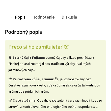
Popis
Hodnotenie
Diskusia
Podrobný popis
Prečo si ho zamilujete? 🌸
🍵 Zelený čaj z Fujianu:
Jemný čajový základ pochádza z
čínskej oblasti známej dlhou tradíciou výroby kvalitných
jazmínových čajov.
🌸 Prirodzená vôňa jazmínu:
Čaj je 7x naparovaný cez
čerstvé jazmínové kvety, vďaka čomu získava čistú kvetinovú
arómu bez pridaných aróm.
🌿 Čisté zloženie:
Obsahuje iba zelený čaj a jazmínový kvet zo
surovín z kontrolovaného ekologického poľnohospodárstva.