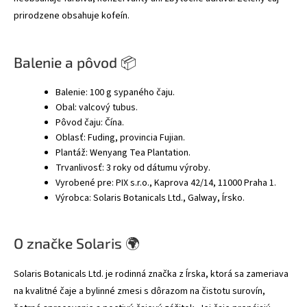
prirodzene obsahuje kofeín.
Balenie a pôvod 📦
Balenie: 100 g sypaného čaju.
Obal: valcový tubus.
Pôvod čaju: Čína.
Oblasť: Fuding, provincia Fujian.
Plantáž: Wenyang Tea Plantation.
Trvanlivosť: 3 roky od dátumu výroby.
Vyrobené pre: PIX s.r.o., Kaprova 42/14, 11000 Praha 1.
Výrobca: Solaris Botanicals Ltd., Galway, Írsko.
O značke Solaris 🌍
Solaris Botanicals Ltd. je rodinná značka z Írska, ktorá sa zameriava
na kvalitné čaje a bylinné zmesi s dôrazom na čistotu surovín,