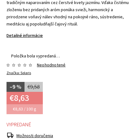
tradičným naparovaním cez čerstvé kvety jazmínu. Vďaka čistému
zloženiu bez pridaných aróm ponúka svieži, harmonický a
prirodzene voňavý nálev vhodný na pokojné ráno, sústredenie,
meditáciu aj popoludňajší čajový rituál.
Detailné informácie
Položka bola vypredaná…
Neohodnotené
Značka:
Solaris
–9 %
€9,58
€8,63
€8,63 / 100 g
VYPREDANÉ
Možnosti doručenia