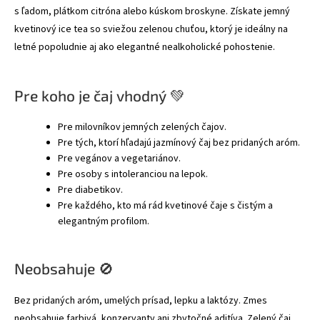
s ľadom, plátkom citróna alebo kúskom broskyne. Získate jemný
kvetinový ice tea so sviežou zelenou chuťou, ktorý je ideálny na
letné popoludnie aj ako elegantné nealkoholické pohostenie.
Pre koho je čaj vhodný 💚
Pre milovníkov jemných zelených čajov.
Pre tých, ktorí hľadajú jazmínový čaj bez pridaných aróm.
Pre vegánov a vegetariánov.
Pre osoby s intoleranciou na lepok.
Pre diabetikov.
Pre každého, kto má rád kvetinové čaje s čistým a
elegantným profilom.
Neobsahuje 🚫
Bez pridaných aróm, umelých prísad, lepku a laktózy. Zmes
neobsahuje farbivá, konzervanty ani zbytočné aditíva. Zelený čaj