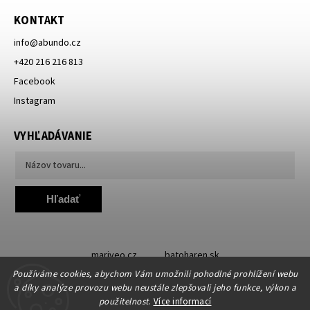
KONTAKT
info
@
abundo.cz
+420 216 216 813
Facebook
Instagram
VYHĽADÁVANIE
Hľadať
mariveo.cz
batoharen.sk
Používáme cookies, abychom Vám umožnili pohodlné prohlížení webu
a díky analýze provozu webu neustále zlepšovali jeho funkce, výkon a
použitelnost
.
Více informací