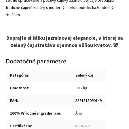
šetrné spracovanie a poctivý čajový zážitok. Jej čaje prepájajú
tradičné čajové kultúry s moderným prístupom ku každodenným
rituálom.
Doprajte si šálku jazmínovej elegancie, v ktorej sa
zelený čaj stretáva s jemnou vôňou kvetov. 🌸
Dodatočné parametre
Kategória
:
Zelený čaj
Hmotnosť
:
0.12 kg
EAN
:
5391515090149
100% Prírodné ingrediencie
:
Áno
Certifikácia
:
IE-ORG-8