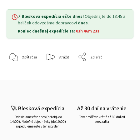
⚡
Blesková expedícia ešte dnes!
Objednajte do 13:45 a
balíček odovzdáme dopravcovi
dnes
.
Koniec dnešnej expedície za:
03h 46m 22s
Opýtať sa
Strážiť
Zdieľať
🚀 Blesková expedícia.
Až 30 dní na vrátenie
Odosielame ešte dnes (pri obj. do
Tovar môžete vrátiť až 30 dní od
14:00). Nedeľné objednávky (do 10:00)
prevzatia
expedujeme ešte v ten istý deň.