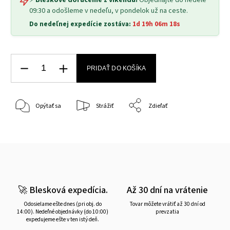
⚡
Bleskové doručenie z víkendu!
Objednajte do nedele
09:30 a odošleme v nedeľu, v pondelok už na ceste.
Do nedeľnej expedície zostáva:
1d 19h 06m 17s
PRIDAŤ DO KOŠÍKA
Opýtať sa
Strážiť
Zdieľať
🚀 Blesková expedícia.
Až 30 dní na vrátenie
Odosielame ešte dnes (pri obj. do
Tovar môžete vrátiť až 30 dní od
14:00). Nedeľné objednávky (do 10:00)
prevzatia
expedujeme ešte v ten istý deň.