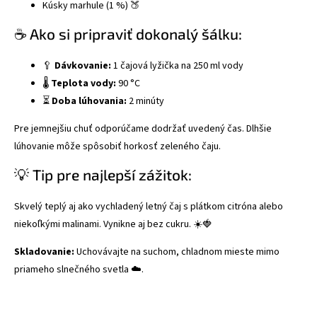
Kúsky marhule (1 %) 🍑
☕ Ako si pripraviť dokonalý šálku:
🥄
Dávkovanie:
1 čajová lyžička na 250 ml vody
🌡️
Teplota vody:
90 °C
⏳
Doba lúhovania:
2 minúty
Pre jemnejšiu chuť odporúčame dodržať uvedený čas. Dlhšie
lúhovanie môže spôsobiť horkosť zeleného čaju.
💡 Tip pre najlepší zážitok:
Skvelý teplý aj ako vychladený letný čaj s plátkom citróna alebo
niekoľkými malinami. Vynikne aj bez cukru. ☀️🍓
Skladovanie:
Uchovávajte na suchom, chladnom mieste mimo
priameho slnečného svetla ☁️.