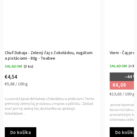
Chuť Dubaja - Zelený čaj s čokoládou, nugátom
Viem - Čaj 
a pistáciami - 80g - Teabee
SKLADOM
(
SKLADOM
(3 ks)
–4
€4,54
€5,68 / 100 g
€4,09
€13,63 / 10
Luxusná čajová delikatesa s čokoládou a pistáciami Tento
prémiový zelený čaj je oslavou zmyslov a pôžitku. Základ
Jemne korenis
tvorí jemný zelený list, do ktorého sa vplietajú
korunnú čakru
čokoládové...
aromatický
citrónovou kô
Do košíka
Do koš