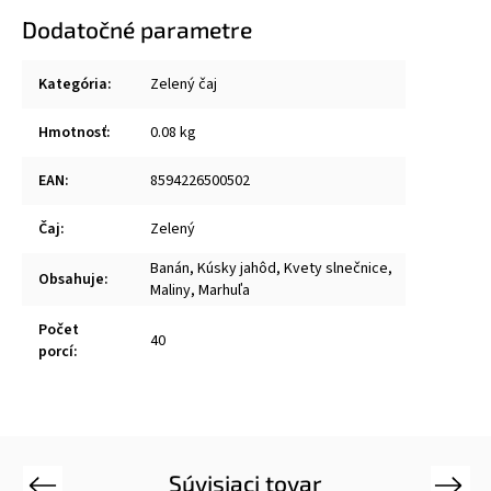
Dodatočné parametre
Kategória
:
Zelený čaj
Hmotnosť
:
0.08 kg
EAN
:
8594226500502
Čaj
:
Zelený
Banán, Kúsky jahôd, Kvety slnečnice,
Obsahuje
:
Maliny, Marhuľa
Počet
40
porcí
:
Súvisiaci tovar
Previous
Next