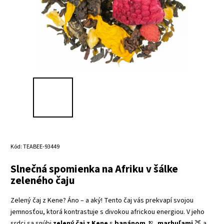
Kód:
TEABEE-93449
Slnečná spomienka na Afriku v šálke
zeleného čaju
Zelený čaj z Kene? Áno – a aký! Tento čaj vás prekvapí svojou
jemnosťou, ktorá kontrastuje s divokou africkou energiou. V jeho
srdci sa snúbi
zelený čaj z Kene
s
banánom
🍌,
marhuľami
🍑 a