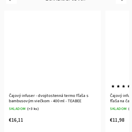
Čajový infuser - dvojitostenná termo fľaša s
Čajový inf
bambusovým viečkom - 400 ml - TEABEE
fľaša na ča
SKLADOM
(>3 ks)
SKLADOM
(
€16,11
€11,98