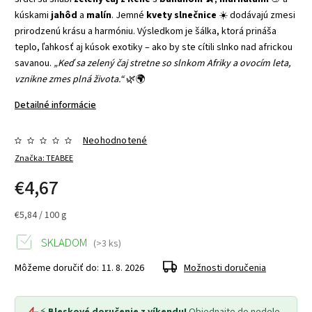
kúskami
jahôd
a
malín
. Jemné
kvety slnečnice
☀️ dodávajú zmesi
prirodzenú krásu a harmóniu. Výsledkom je šálka, ktorá prináša
teplo, ľahkosť aj kúsok exotiky – ako by ste cítili slnko nad africkou
savanou.
„Keď sa zelený čaj stretne so slnkom Afriky a ovocím leta,
vznikne zmes plná života.“
🌿🌍
Detailné informácie
Neohodnotené
Značka:
TEABEE
€4,67
€5,84 / 100 g
SKLADOM
(>3 ks)
Môžeme doručiť do:
11. 8. 2026
Možnosti doručenia