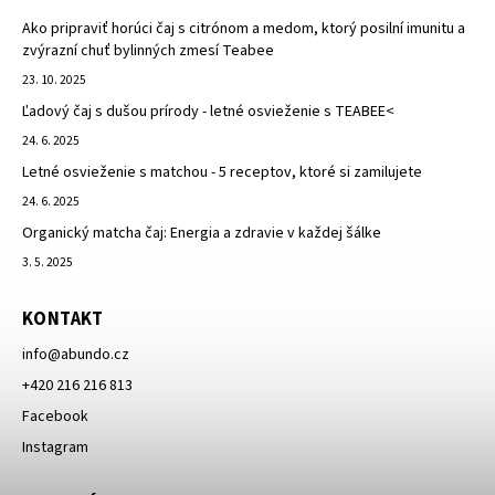
Ako pripraviť horúci čaj s citrónom a medom, ktorý posilní imunitu a
zvýrazní chuť bylinných zmesí Teabee
23. 10. 2025
Ľadový čaj s dušou prírody - letné osvieženie s TEABEE<
24. 6. 2025
Letné osvieženie s matchou - 5 receptov, ktoré si zamilujete
24. 6. 2025
Organický matcha čaj: Energia a zdravie v každej šálke
3. 5. 2025
KONTAKT
info
@
abundo.cz
+420 216 216 813
Facebook
Instagram