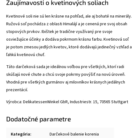
Zaujímavosti o kvetinových soliach
Kvetinové soli nie sú len krásne na pohľad, ale aj bohaté na minerály.
Ružová soľ pochádza z oblasti Himalájí a je cenená pre svoj obsah
stopových prvkov. Ibištek je tradične využívaný pre svoje
osviežujúce účinky a dodáva pokrmom krásnu farbu. Kvetinová soľ
je potom zmesou jedlých kvetov, ktoré dodávajú jedinečný vzhľad a
ľahkú kvetinovú chuť.
Táto darčeková sada je ideálnou voľbou pre všetkých, ktorí radi
skúšajú nové chute a chcú svoje pokrmy povýšiť na novú úroveň.
Vhodná pre všetkých gurmánov aj milovníkov krásnych jedálnych
prezentácií.
Výrobca: DelikatessenWinkel GbR, Industriestr. 15, 70565 Stuttgart
Dodatočné parametre
Kategória
:
Darčekové balenie korenia