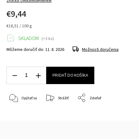
Značka:
DelikatessenWinkel
€9,44
€18,51 / 100 g
SKLADOM
(>3 ks)
Môžeme doručiť do:
11. 8. 2026
Možnosti doručenia
PRIDAŤ DO KOŠÍKA
Opýtať sa
Strážiť
Zdieľať