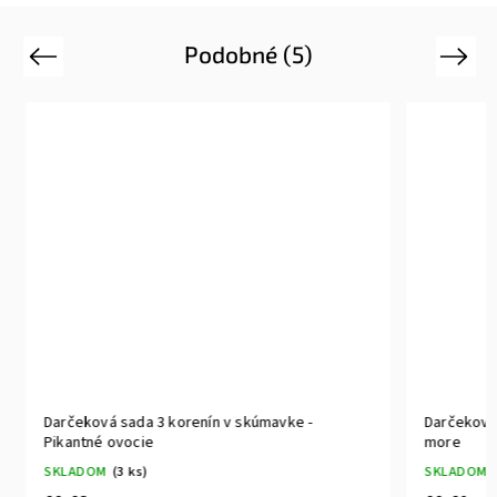
Podobné (5)
Previous
Next
Darčeková sada 3 korenín v skúmavke -
Darčeková 
Pikantné ovocie
more
SKLADOM
(3 ks)
SKLADOM
(