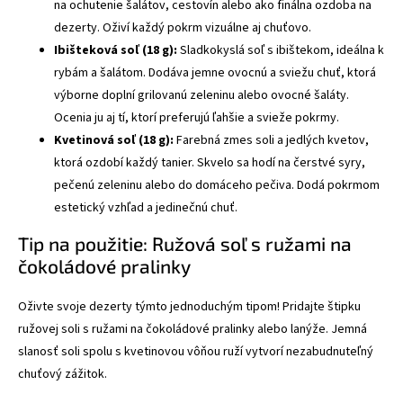
na ochutenie šalátov, cestovín alebo ako finálna ozdoba na
dezerty. Oživí každý pokrm vizuálne aj chuťovo.
Ibišteková soľ (18 g):
Sladkokyslá soľ s ibištekom, ideálna k
rybám a šalátom. Dodáva jemne ovocnú a sviežu chuť, ktorá
výborne doplní grilovanú zeleninu alebo ovocné šaláty.
Ocenia ju aj tí, ktorí preferujú ľahšie a svieže pokrmy.
Kvetinová soľ (18 g):
Farebná zmes soli a jedlých kvetov,
ktorá ozdobí každý tanier. Skvelo sa hodí na čerstvé syry,
pečenú zeleninu alebo do domáceho pečiva. Dodá pokrmom
estetický vzhľad a jedinečnú chuť.
Tip na použitie: Ružová soľ s ružami na
čokoládové pralinky
Oživte svoje dezerty týmto jednoduchým tipom! Pridajte štipku
ružovej soli s ružami na čokoládové pralinky alebo lanýže. Jemná
slanosť soli spolu s kvetinovou vôňou ruží vytvorí nezabudnuteľný
chuťový zážitok.