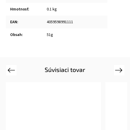
Hmotnosť
:
0.1 kg
EAN
:
4059598991111
Obsah
:
51g
Súvisiaci tovar
Previous
Next