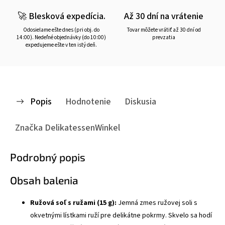
🚀 Blesková expedícia.
Až 30 dní na vrátenie
Odosielame ešte dnes (pri obj. do
Tovar môžete vrátiť až 30 dní od
14:00). Nedeľné objednávky (do 10:00)
prevzatia
expedujeme ešte v ten istý deň.
Popis
Hodnotenie
Diskusia
Značka
DelikatessenWinkel
Podrobný popis
Obsah balenia
Ružová soľ s ružami (15 g):
Jemná zmes ružovej soli s
okvetnými lístkami ruží pre delikátne pokrmy. Skvelo sa hodí