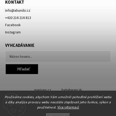
KONTAKT
info
@
abundo.cz
+420 216 216 813
Facebook
Instagram
VYHĽADÁVANIE
Hľadať
mariveo.cz
batoharen.sk
Používáme cookies, abychom Vám umožnili pohodlné prohlížení webu
a díky analýze provozu webu neustále zlepšovali jeho funkce, výkon a
použitelnost
.
Více informací