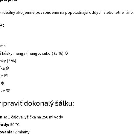
– ideálny ako jemné povzbudenie na popoludňajší oddych alebo letné ráno.
e:
óma
 kúsky manga (mango, cukor) (5 %) 🥭
nky (2 %)
íka 🌼
že 🌸
 🍓
dze 💙
ripraviť dokonalý šálku:
nie:
1 čajová lyžička na 250 ml vody
vody:
90 °C
ovania:
2 minúty