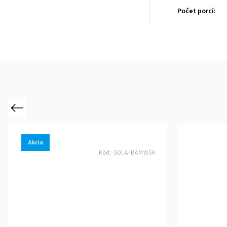
Počet porcí
:
Previous
Akcia
Kód:
SOLA-BAMWSK