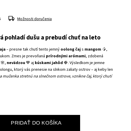
6
Možnosti doručenia
rá pohladí dušu a prebudí chuť na leto
aja
– presne tak chutí tento jemný
oolong čaj
s
mangom
🥭,
vukom. Zmes je prevoňaná
prírodnými arómami
, zdobená
🌸,
nevädzou
💙 aj
kúskami jahôd
🍓. Výsledkom je jemne
oolongu, ktorý vás prenesie na slnkom zaliaty ostrov – aj keby len
 mučenka stretnú na slnečnom ostrove, vznikne čaj, ktorý chutí
PRIDAŤ DO KOŠÍKA