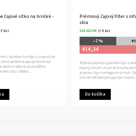
e čajové sitko na hrnček -
Prémiový čajový filter s in
skla
>3 ks)
SKLADOM
(>3 ks)
–7 %
€1
€14,34
fort v každom hrnčeku Univerzálne
, ktoré perfektne pasuje Praktické
Štýlová príprava sypaného čaju v skl
e ideálne riešenie pre každého
čajový infuzér v tvare skúmavky pr
aného čaju. Vďaka...
prípravu čaju na elegantný rituál. St
infuzér obľúbeným sypaným čajom,.
ka
Do košíka