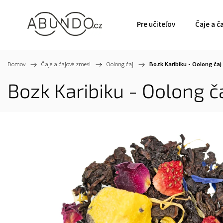
Pre učiteľov
Čaje a č
Domov
/
Čaje a čajové zmesi
/
Oolong čaj
/
Bozk Karibiku - Oolong ča
Bozk Karibiku - Oolong 