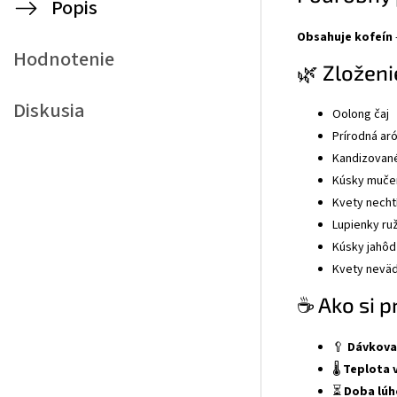
Popis
Obsahuje kofeín
Hodnotenie
🌿 Zloženi
Diskusia
Oolong čaj
Prírodná ar
Kandizované
Kúsky muče
Kvety necht
Lupienky ru
Kúsky jahôd
Kvety nevä
☕ Ako si p
🥄
Dávkova
🌡️
Teplota 
⏳
Doba lúh