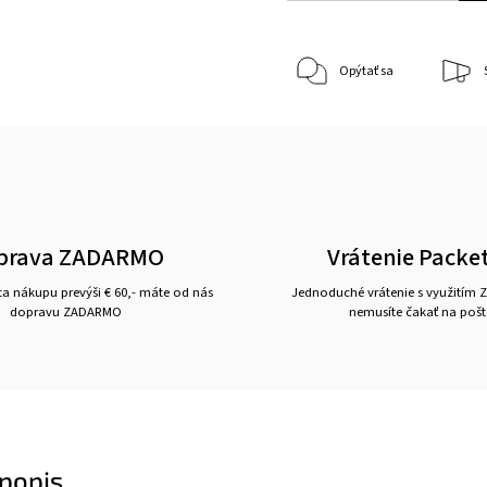
Opýtať sa
prava ZADARMO
Vrátenie Packe
a nákupu prevýši € 60,- máte od nás
Jednoduché vrátenie s využitím Z
dopravu ZADARMO
nemusíte čakať na pošt
popis