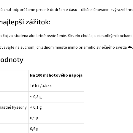
lú chuť odporúčame presné dodržanie času – dlhšie lúhovanie zvýrazní trie
najlepší zážitok:
to čaj za studena ako letné osvieženie. Skvelo chutí aj s niekoľkými kockam
vávajte na suchom, chladnom mieste mimo priameho slnečného svetla ☁️.
hodnoty
Na 100 ml hotového nápoja
16 kJ / 4 kcal
< 0,5 g
mastné kyseliny
< 0,1 g
0,9 g
0,9 g