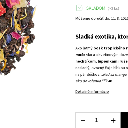
SKLADOM
(>3 ks)
Môžeme doručiť do:
11. 8. 202
Sladká exotika, kto
Ako letmý
bozk tropického r
mučenkou
a kvetinovým doz
nechtíkom
,
lupienkami ruže
nasladlý, ovocný čaj s hĺbkou 
na pár dúškov.
„Keď sa mango a
ako dovolenka.“
🌴🫖
Detailné informácie