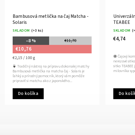
Bambusová metlička na čaj Matcha -
Univerzáln
Solaris
TEABEE
SKLADOM
(>3 ks)
SKLADOM
(
€4,74
–8 %
€11,70
€10,76
🐝 Čajový kom
€2,15 / 100 g
nerezové sitko
sitko TEABEE j
🍵 Tradičný nástroj na prípravu dokonalej matchy
milovníka syp
Bambusová metlička na matcha čaj - Solaris je
ľahký a prírodný pomocník, ktorý vám pomôže
pripraviť si matchu ako z japonského...
Do košíka
Do koší