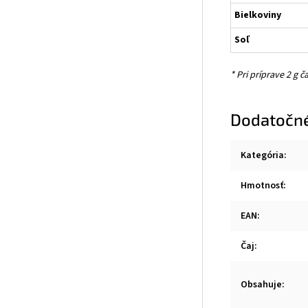
Bielkoviny
Soľ
* Pri príprave 2 g 
Dodatočn
Kategória
:
Hmotnosť
:
EAN
:
Čaj
:
Obsahuje
: