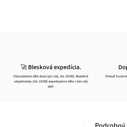
🚀 Blesková expedícia.
Do
Odosielame ešte dnes (pri obj. do 14:00). Nedeľné
Pokiaľ hodnot
objednávky (do 10:00) expedujeme ešte v ten istý
deň.
Podrobný 