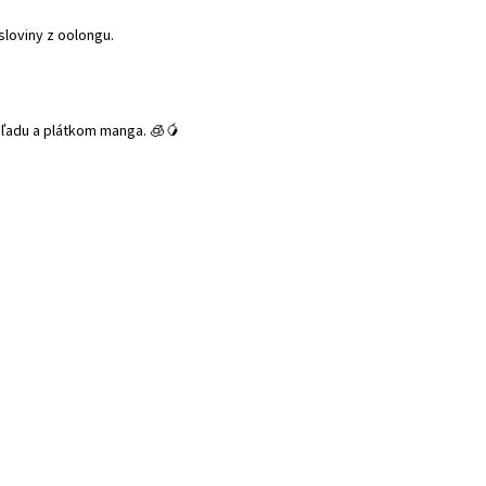
sloviny z oolongu.
i ľadu a plátkom manga. 🧊🥭