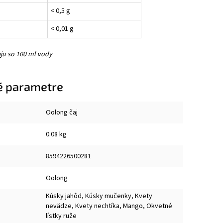
< 0,5 g
< 0,01 g
čaju so 100 ml vody
é parametre
Oolong čaj
0.08 kg
8594226500281
Oolong
Kúsky jahôd, Kúsky mučenky, Kvety
nevädze, Kvety nechtíka, Mango, Okvetné
lístky ruže