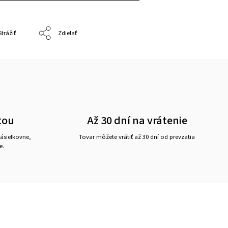
Strážiť
Zdieľať
tou
Až 30 dní na vrátenie
ásielkovne,
Tovar môžete vrátiť až 30 dní od prevzatia
e.