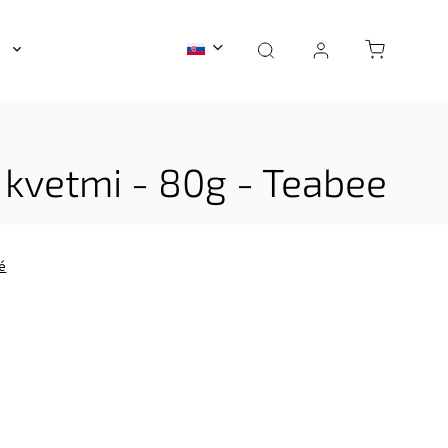
a
Darčekové sety
Sviečky
Akcia
Blog
 kvetmi - 80g - Teabee
é