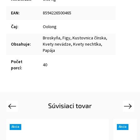
EAN
:
8594226500465
Čaj
:
Oolong
Broskyňa, Figy, Kustovnica čínska,
Obsahuje
:
Kvety nevädze, Kvety nechtíka,
Papája
Počet
40
porcí
:
Súvisiaci tovar
Previous
Next
Akcia
Akcia