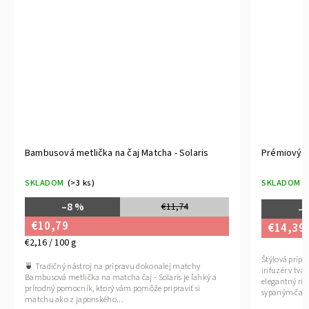
Bambusová metlička na čaj Matcha - Solaris
Prémiový ča
SKLADOM
(>3 ks)
SKLADOM
(
–8 %
€11,74
–
€10,79
€14,39
€2,16 / 100 g
Štýlová prípr
🍵 Tradičný nástroj na prípravu dokonalej matchy
infuzér v tv
Bambusová metlička na matcha čaj - Solaris je ľahký a
elegantný rit
prírodný pomocník, ktorý vám pomôže pripraviť si
sypaným čajo
matchu ako z japonského...