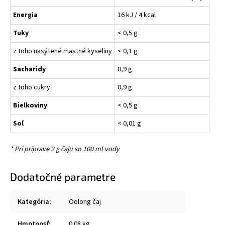
Energia
16 kJ / 4 kcal
Tuky
< 0,5 g
z toho nasýtené mastné kyseliny
< 0,1 g
Sacharidy
0,9 g
z toho cukry
0,9 g
Bielkoviny
< 0,5 g
Soľ
< 0,01 g
* Pri príprave 2 g čaju so 100 ml vody
Dodatočné parametre
Kategória
:
Oolong čaj
Hmotnosť
:
0.08 kg