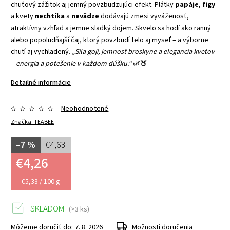
chuťový zážitok aj jemný povzbudzujúci efekt. Plátky
papáje
,
figy
a kvety
nechtíka
a
nevädze
dodávajú zmesi vyváženosť,
atraktívny vzhľad a jemne sladký dojem. Skvelo sa hodí ako ranný
alebo popoludňajší čaj, ktorý povzbudí telo aj myseľ – a výborne
chutí aj vychladený.
„Sila goji, jemnosť broskyne a elegancia kvetov
– energia a potešenie v každom dúšku.“
🌿🍑
Detailné informácie
Neohodnotené
Značka:
TEABEE
–7 %
€4,63
€4,26
€5,33 / 100 g
SKLADOM
(>3 ks)
Môžeme doručiť do:
7. 8. 2026
Možnosti doručenia