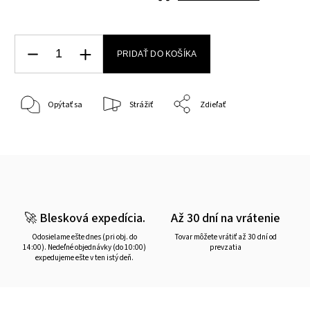
PRIDAŤ DO KOŠÍKA
Opýtať sa
Strážiť
Zdieľať
🚀 Blesková expedícia.
Až 30 dní na vrátenie
Odosielame ešte dnes (pri obj. do
Tovar môžete vrátiť až 30 dní od
14:00). Nedeľné objednávky (do 10:00)
prevzatia
expedujeme ešte v ten istý deň.