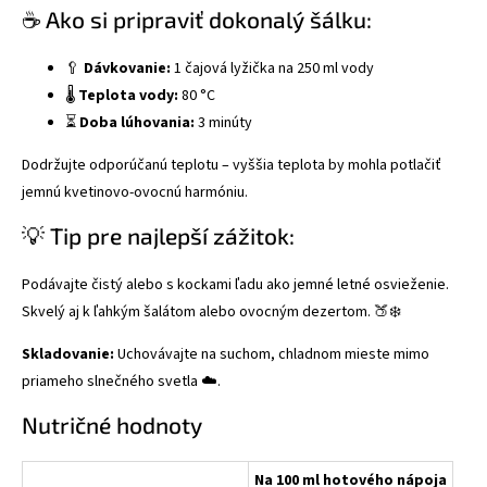
☕ Ako si pripraviť dokonalý šálku:
🥄
Dávkovanie:
1 čajová lyžička na 250 ml vody
🌡️
Teplota vody:
80 °C
⏳
Doba lúhovania:
3 minúty
Dodržujte odporúčanú teplotu – vyššia teplota by mohla potlačiť
jemnú kvetinovo-ovocnú harmóniu.
💡 Tip pre najlepší zážitok:
Podávajte čistý alebo s kockami ľadu ako jemné letné osvieženie.
Skvelý aj k ľahkým šalátom alebo ovocným dezertom. 🍑❄️
Skladovanie:
Uchovávajte na suchom, chladnom mieste mimo
priameho slnečného svetla ☁️.
Nutričné hodnoty
Na 100 ml hotového nápoja