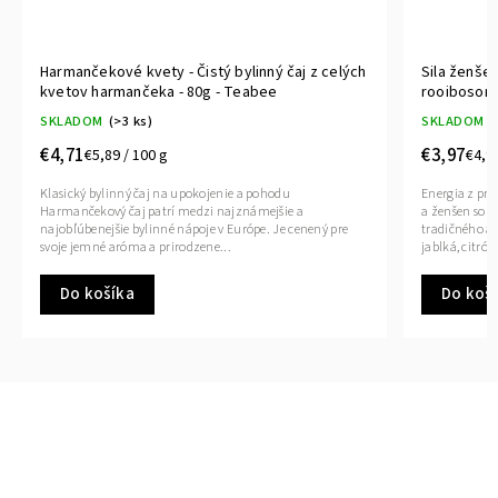
Harmančekové kvety - Čistý bylinný čaj z celých
Sila ženšen
kvetov harmančeka - 80g - Teabee
rooibosom 
SKLADOM
(>3 ks)
SKLADOM
(
€4,71
€3,97
€5,89 / 100 g
€4,96
Klasický bylinný čaj na upokojenie a pohodu
Energia z prí
Harmančekový čaj patrí medzi najznámejšie a
a ženšen so s
najobľúbenejšie bylinné nápoje v Európe. Je cenený pre
tradičného aj
svoje jemné aróma a prirodzene...
jablká, citrón
Do košíka
Do koš