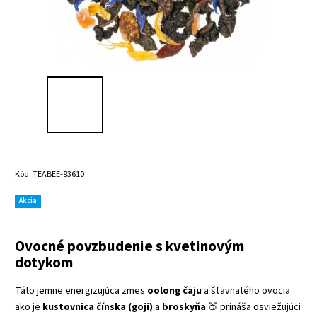
Kód:
TEABEE-93610
Akcia
Ovocné povzbudenie s kvetinovým
dotykom
Táto jemne energizujúca zmes
oolong čaju
a šťavnatého ovocia
ako je
kustovnica čínska (goji)
a
broskyňa
🍑 prináša osviežujúci