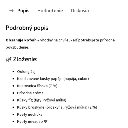
Popis
Hodnotenie
Diskusia
Podrobný popis
Obsahuje kofeín
– vhodný na chvíle, keď potrebujete prírodné
povzbudenie.
🌿 Zloženie:
Oolong čaj
Kandizované kúsky papáje (papája, cukor)
Kustovnica čínska (7 %)
Prírodná aróma
Kúsky fíg (figy, ryžová múka)
Kúsky broskyne (broskyňa, ryžová múka) (2 %)
Kvety nechtíka
Kvety nevädze 💙