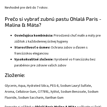
Nevhodné pre deti do 7 rokov.
Prečo si vybrať zubnú pastu Ohlalá Paris -
Malina & Mäta?
Osviežujúca kombinácia:
Prirodzená chuť malín a mäty pre
zážitok z každodennej ústnej hygieny
Starostlivosť o úsmev:
Ochrana zubov a ďasien s
francúzskou eleganciou
Vysokokvalitné zloženie:
Vyrobené vo Francúzsku bez
parabénov pre zdravie vašich zubov
Zloženie:
Glycerin, Aqua, Hydrated Silica, PEG-8, Sodium Lauryl Sulfate,
Aroma, Cellulose Gum, CI77891, Xylitol, Sodium Benzoate, Sodium
Fluoride, Sodium Saccharin, Xanthan Gum