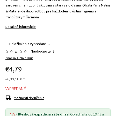
zároveň chráni zubnú sklovinu a stará sa o ďasná. Ohlalá Paris Malina
& Mäta je ideálnou voľbou pre každodennú ústnu hygienu s
francúzskym šarmom.
Detailné informácie
Položka bola vypredaná…
Neohodnotené
Značka:
Ohlalá Paris
€4,79
€6,39 / 100 ml
VYPREDANÉ
Možnosti doručenia
⚡
Blesková expedícia ešte dnes!
Objednajte do 13:45 a