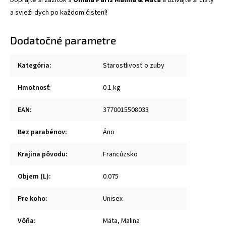
Doprajte si zážitok s
Ohlalá Paris Malina & Mäta
a užívajte si čistý
a svieži dych po každom čistení!
Dodatočné parametre
Kategória
:
Starostlivosť o zuby
Hmotnosť
:
0.1 kg
EAN
:
3770015508033
Bez parabénov
:
Áno
Krajina pôvodu
:
Francúzsko
Objem (L)
:
0.075
Pre koho
:
Unisex
Vôňa
:
Mäta, Malina