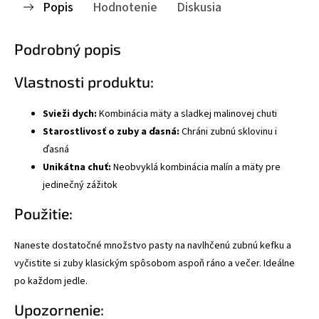
Popis
Hodnotenie
Diskusia
Podrobný popis
Vlastnosti produktu:
Svieži dych:
Kombinácia mäty a sladkej malinovej chuti
Starostlivosť o zuby a ďasná:
Chráni zubnú sklovinu i
ďasná
Unikátna chuť:
Neobvyklá kombinácia malín a mäty pre
jedinečný zážitok
Použitie:
Naneste dostatočné množstvo pasty na navlhčenú zubnú kefku a
vyčistite si zuby klasickým spôsobom aspoň ráno a večer. Ideálne
po každom jedle.
Upozornenie: