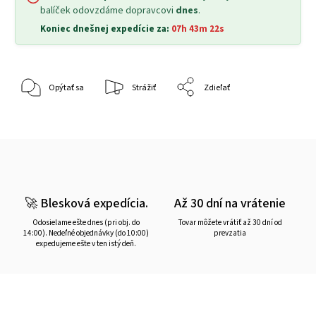
balíček odovzdáme dopravcovi
dnes
.
Koniec dnešnej expedície za:
07h 43m 22s
Opýtať sa
Strážiť
Zdieľať
🚀 Blesková expedícia.
Až 30 dní na vrátenie
Odosielame ešte dnes (pri obj. do
Tovar môžete vrátiť až 30 dní od
14:00). Nedeľné objednávky (do 10:00)
prevzatia
expedujeme ešte v ten istý deň.