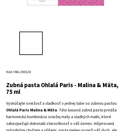
Kód:
FRA-200124
Zubná pasta Ohlalá Paris - Malina & Mäta,
75 ml
Vyskúšajte sviežosť a sladkosť v jednej tube so zubnou pastou
Ohlalá Paris Malina & Mäta
. Táto luxusná zubná pasta prináša
harmonickú kombináciu sviežej mäty a sladkých malín, ktoré
zabezpečujú dokonalú starostlivosť o váš úsmev. Inšpirovaná
prírodnými chuťami a vôňami, pasta nielen osvieži váš dych, ale