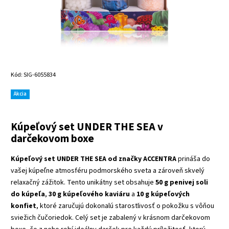
Kód:
SIG-6055834
Akcia
Kúpeľový set UNDER THE SEA v
darčekovom boxe
Kúpeľový set UNDER THE SEA od značky ACCENTRA
prináša do
vašej kúpeľne atmosféru podmorského sveta a zároveň skvelý
relaxačný zážitok. Tento unikátny set obsahuje
50 g penivej soli
do kúpeľa
,
30 g kúpeľového kaviáru
a
10 g kúpeľových
konfiet
, ktoré zaručujú dokonalú starostlivosť o pokožku s vôňou
sviežich čučoriedok. Celý set je zabalený v krásnom darčekovom