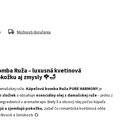
6
Možnosti doručenia
mba Ruža – luxusná kvetinová
okožku aj zmysly 🌹🛁
amašskej ruže.
Kúpeľová bomba Ruža PURE HARMONY
je
h zložiek
a obsahuje
esenciálny olej z damašskej ruže
– jednu z
ingrediencií v aromaterapii. Biely íl a olivový olej počas kúpeľa
ujú a zjemňujú pokožku
, zatiaľ čo romantická kvetinová vôňa
livosti a ženskosti. 💞