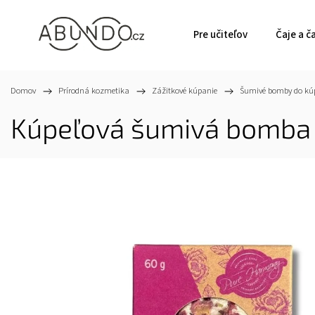
Pre učiteľov
Čaje a č
Domov
/
Prírodná kozmetika
/
Zážitkové kúpanie
/
Šumivé bomby do kú
Kúpeľová šumivá bomba