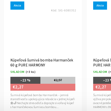
Akcia
Akcia
Kód:
SIG-6080352
Kúpeľová šumivá bomba Harmanček
Kúpeľová 
60 g PURE HARMONY
PURE HA
SKLADOM
(>3 ks)
SKLADOM
(
–23 %
–23
€2,97
€2,27
€2,27
Šumivá kúpeľová bomba Harmanček – jemná
Šumivá kúpeľ
starostlivosť a upokojujúca relaxácia v jednej kúpeľi
výživa pre po
🌼🛁 Nechajte stres odísť a doprajte si voňavý kúpeľ
ovocné poteš
s harmančekovou šumivou bombou...
HARMONY s 99,