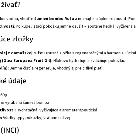
užívať?
plou vodou, vhoďte
šumivú bombu Ruža
a nechajte ju úplne rozpustiť. Po
livosti
. Po kúpeli stačí pokožku jemne osušiť – zostane hebká, vyživená 
úce zložky
olej z damašskej ruže:
Luxusná zložka s regeneračnými a harmonizujúcimi
j (Olea Europaea Fruit Oil):
Hĺbkovo hydratuje a zvláčňuje pokožku.
olín):
Jemne čistí a regeneruje, vhodný aj pre citlivú pleť.
ké údaje
60 g
ne vyrábaná šumivá bomba
livosti:
Hydratačná, vyživujúca a aromaterapeutická
:
Všetky typy pokožky, vrátane citlivej
 (INCI)