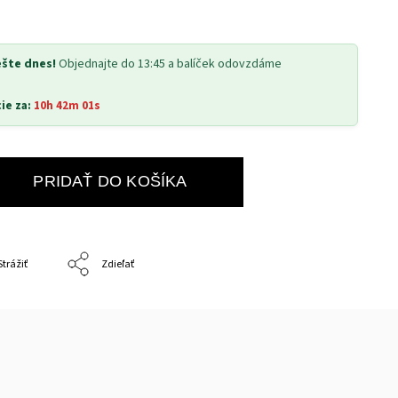
ešte dnes!
Objednajte do 13:45 a balíček odovzdáme
ie za:
10h 42m 00s
PRIDAŤ DO KOŠÍKA
Strážiť
Zdieľať