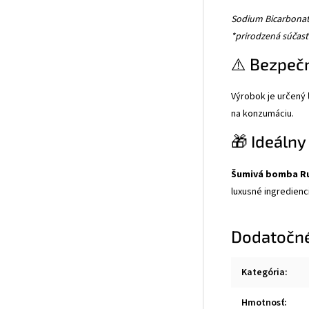
Sodium Bicarbonate,
*prirodzená súčasť
⚠️ Bezpeč
Výrobok je určený
na konzumáciu.
🎁 Ideálny
Šumivá bomba R
luxusné ingredienc
Dodatočn
Kategória
:
Hmotnosť
: