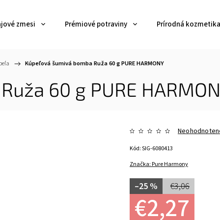
ajové zmesi
Prémiové potraviny
Prírodná kozmetik
peľa
/
Kúpeľová šumivá bomba Ruža 60 g PURE HARMONY
 Ruža 60 g PURE HARMO
Neohodnoten
Kód:
SIG-6080413
Značka:
Pure Harmony
–25 %
€3,06
€2,27