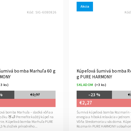
Akcia
Kód:
SIG-6080826
Kód
šumivá bomba Marhuľa 60 g
Kúpeľová šumivá bomba R
RMONY
g PURE HARMONY
>3 ks)
SKLADOM
(>3 ks)
 %
–23 %
€2,97
€
€2,27
ová bomba Marhuľa – sladká vôňa a
Šumivá kúpeľová bomba Rozmarín –
kožku 🍑🛁 Premeňte každý kúpeľ na
energia a hlboká relaxácia v jednom
enie. Kúpeľová bomba Marhuľa PURE
Vôňa Stredomoria u vás doma. Kúp
5 % zložiek prírodného...
Rozmarín PURE HARMONY s obsahom 