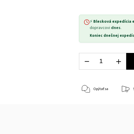
⚡
Blesková expedícia 
dopravcovi
dnes
.
Koniec dnešnej expedíc
Opýtať sa