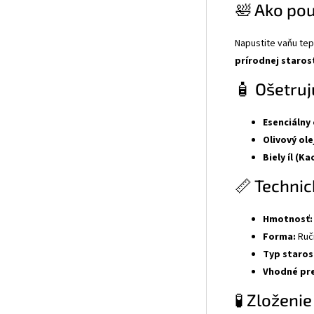
🛀 Ako po
Napustite vaňu te
prírodnej starost
🧴 Ošetruj
Esenciálny 
Olivový ole
Biely íl (Ka
📏 Technic
Hmotnosť:
Forma:
Ruč
Typ starost
Vhodné pre
🧪 Zloženie