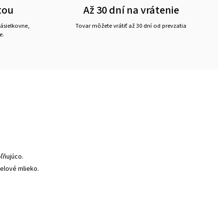
tou
Až 30 dní na vrátenie
ásielkovne,
Tovar môžete vrátiť až 30 dní od prevzatia
e.
ľňujúco.
elové mlieko.