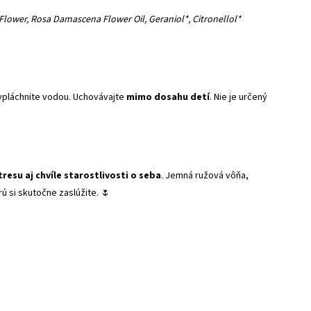
a Flower, Rosa Damascena Flower Oil, Geraniol*, Citronellol*
 vypláchnite vodou. Uchovávajte
mimo dosahu detí
. Nie je určený
resu aj chvíle starostlivosti o seba
. Jemná ružová vôňa,
ú si skutočne zaslúžite. 🌷