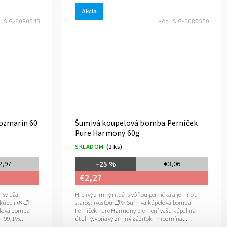
Akcia
:
SIG-6080543
Kód:
SIG-6080550
ozmarín 60
Šumivá koupelová bomba Perníček
Pure Harmony 60g
SKLADOM
(2 ks)
–25 %
2,97
€3,06
€2,27
 svieža
Hrejivý zimný rituál s vôňou perníčka a jemnou
 kúpeli 🌿🛁
starostlivosťou 🛁✨ Šumivá kúpeľová bomba
eľová bomba
Perníček Pure Harmony premení vašu kúpeľ na
99,1 %...
útulný, voňavý zimný zážitok. Pripomína...