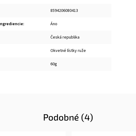
8594206080413
ingrediencie
:
Áno
:
Česká republika
Okvetné lístky ruže
60g
Podobné (4)