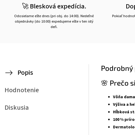
🚀 Blesková expedícia.
Do
Odosielame ešte dnes (pri obj. do 14:00). Nedeľné
Pokiaľ hodnot
objednávky (do 10:00) expedujeme ešte v ten istý
deň.
Podrobný 
Popis
🌸 Prečo s
Hodnotenie
Vôňa damaš
Výživa a h
Diskusia
Hĺbková st
100 % príro
Dermatolog