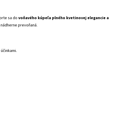
norte sa do
voňavého kúpeľa plného kvetinovej elegancie a
a nádherne prevoňaná.
 účinkami.