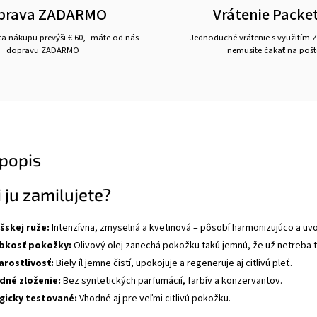
prava ZADARMO
Vrátenie Packe
a nákupu prevýši € 60,- máte od nás
Jednoduché vrátenie s využitím Z
dopravu ZADARMO
nemusíte čakať na pošt
popis
i ju zamilujete?
skej ruže:
Intenzívna, zmyselná a kvetinová – pôsobí harmonizujúco a uvo
ebkosť pokožky:
Olivový olej zanechá pokožku takú jemnú, že už netreba t
arostlivosť:
Biely íl jemne čistí, upokojuje a regeneruje aj citlivú pleť.
dné zloženie:
Bez syntetických parfumácií, farbív a konzervantov.
icky testované:
Vhodné aj pre veľmi citlivú pokožku.