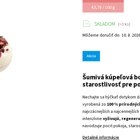
€3,78 / 100 g
SKLADOM
(>3 ks)
Môžeme doručiť do:
10. 8. 202
Akcia
Šumivá kúpeľová bo
starostlivosť pre p
Nechajte sa hýčkať dotykom d
vyrobená zo
100 % prírodnýc
najvzácnejších a najcennejších 
intenzívne
vyživujú, regener
navodzuje pocit pokoja, starost
Detailné informácie