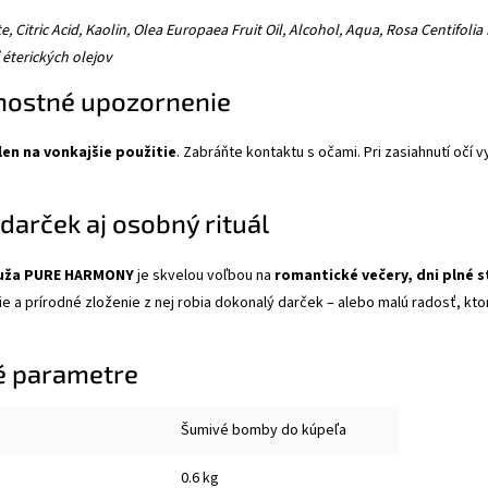
 Citric Acid, Kaolin, Olea Europaea Fruit Oil, Alcohol, Aqua, Rosa Centifoli
 éterických olejov
nostné upozornenie
len na vonkajšie použitie
. Zabráňte kontaktu s očami. Pri zasiahnutí očí
 darček aj osobný rituál
uža PURE HARMONY
je skvelou voľbou na
romantické večery, dni plné st
ie a prírodné zloženie z nej robia dokonalý darček – alebo malú radosť, ktor
é parametre
Šumivé bomby do kúpeľa
0.6 kg