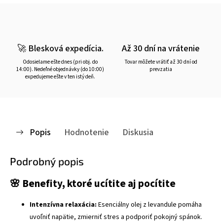
🚀 Blesková expedícia.
Až 30 dní na vrátenie
Odosielame ešte dnes (pri obj. do
Tovar môžete vrátiť až 30 dní od
14:00). Nedeľné objednávky (do 10:00)
prevzatia
expedujeme ešte v ten istý deň.
Popis
Hodnotenie
Diskusia
Podrobný popis
🌸 Benefity, ktoré ucítite aj pocítite
Intenzívna relaxácia:
Esenciálny olej z levandule pomáha
uvoľniť napätie, zmierniť stres a podporiť pokojný spánok.