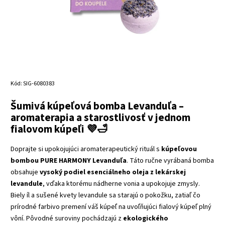
Kód:
SIG-6080383
Šumivá kúpeľová bomba Levanduľa –
aromaterapia a starostlivosť v jednom
fialovom kúpeľi 💜🛁
Doprajte si upokojujúci aromaterapeutický rituál s
kúpeľovou
bombou PURE HARMONY Levanduľa
. Táto ručne vyrábaná bomba
obsahuje
vysoký podiel esenciálneho oleja z lekárskej
levandule
, vďaka ktorému nádherne vonia a upokojuje zmysly.
Biely íl a sušené kvety levandule sa starajú o pokožku, zatiaľ čo
prírodné farbivo premení váš kúpeľ na uvoľňujúci fialový kúpeľ plný
vôní. Pôvodné suroviny pochádzajú z
ekologického