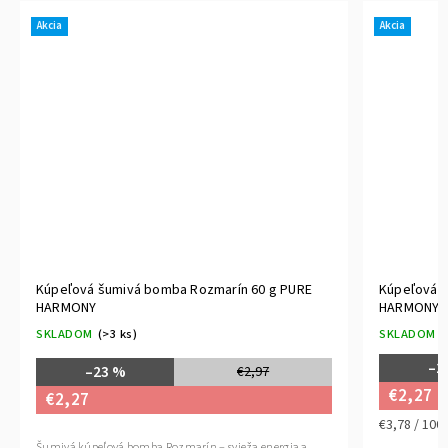
Akcia
Akcia
Kúpeľová šumivá bomba Rozmarín 60 g PURE
Kúpeľová š
HARMONY
HARMONY
SKLADOM
(>3 ks)
SKLADOM
(
–2
–23 %
€2,97
€2,27
€2,27
€3,78 / 100
Šumivá kúpeľová bomba Rozmarín – svieža energia a