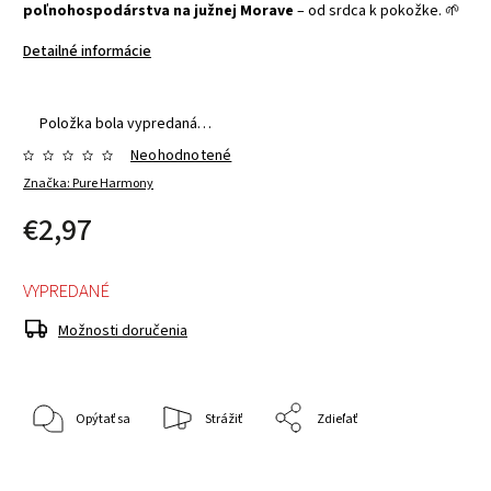
poľnohospodárstva na južnej Morave
– od srdca k pokožke. 🌱
Detailné informácie
Položka bola vypredaná…
Neohodnotené
Značka:
Pure Harmony
€2,97
VYPREDANÉ
Možnosti doručenia
Opýtať sa
Strážiť
Zdieľať