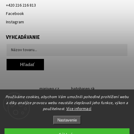
+420 216 216 813
Facebook
Instagram
VYHĽADÁVANIE
Hľadať
mariveo.cz
batoharen.sk
Používáme cookies, abychom Vám umožnili pohodlné prohlížení webu
a díky analýze provozu webu neustále zlepšovali jeho funkce, výkon a
použitelnost
.
Více informací
Nastavenie
Copyright 2019 - 2026
Abundo.cz
. Všetky práva vyhradené.
Upraviť nastavenie cookies