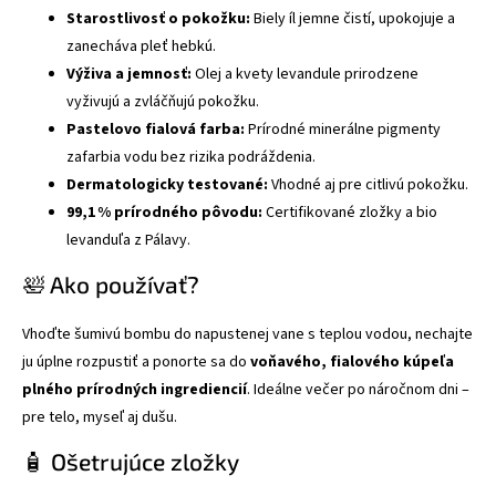
Starostlivosť o pokožku:
Biely íl jemne čistí, upokojuje a
zanecháva pleť hebkú.
Výživa a jemnosť:
Olej a kvety levandule prirodzene
vyživujú a zvláčňujú pokožku.
Pastelovo fialová farba:
Prírodné minerálne pigmenty
zafarbia vodu bez rizika podráždenia.
Dermatologicky testované:
Vhodné aj pre citlivú pokožku.
99,1 % prírodného pôvodu:
Certifikované zložky a bio
levanduľa z Pálavy.
🛀 Ako používať?
Vhoďte šumivú bombu do napustenej vane s teplou vodou, nechajte
ju úplne rozpustiť a ponorte sa do
voňavého, fialového kúpeľa
plného prírodných ingrediencií
. Ideálne večer po náročnom dni –
pre telo, myseľ aj dušu.
🧴 Ošetrujúce zložky