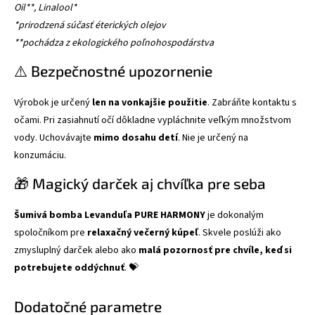
Oil**, Linalool*
*prirodzená súčasť éterických olejov
**pochádza z ekologického poľnohospodárstva
⚠️ Bezpečnostné upozornenie
Výrobok je určený
len na vonkajšie použitie
. Zabráňte kontaktu s
očami. Pri zasiahnutí očí dôkladne vypláchnite veľkým množstvom
vody. Uchovávajte
mimo dosahu detí
. Nie je určený na
konzumáciu.
🎁 Magický darček aj chvíľka pre seba
Šumivá bomba Levanduľa PURE HARMONY
je dokonalým
spoločníkom pre
relaxačný večerný kúpeľ
. Skvele poslúži ako
zmysluplný darček alebo ako
malá pozornosť pre chvíle, keď si
potrebujete oddýchnuť
. 💝
Dodatočné parametre