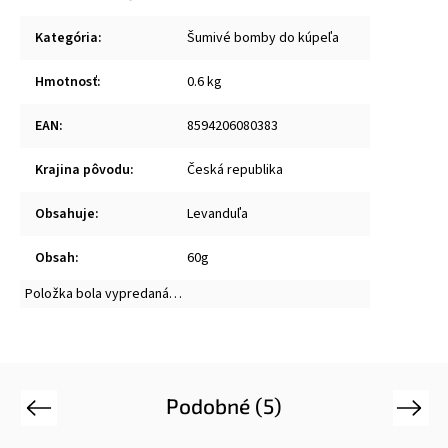
Kategória
:
Šumivé bomby do kúpeľa
Hmotnosť
:
0.6 kg
EAN
:
8594206080383
Krajina pôvodu
:
Česká republika
Obsahuje
:
Levanduľa
Obsah
:
60g
Položka bola vypredaná…
Podobné (5)
Previous
Next