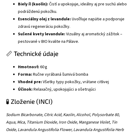
Biely íl (kaolín):
Čistí a upokojuje, ideálny aj pre suchú alebo
podráždenú pokožku.
Esenciálny olej z levandule:
Uvoľňuje napätie a podporuje
zdravú regeneráciu pokožky.
Sušené kvety levandule:
Vizuálny aj aromatický zážitok –
pestované v BIO kvalite na Pálave.
📏 Technické údaje
Hmotnosť:
60 g
Forma:
Ručne vyrábaná šumivá bomba
Vhodné pre:
Všetky typy pokožky, vrátane citlivej
Účinok:
Relaxačný, upokojujúci a ošetrujúci
🧪 Zloženie (INCI)
Sodium Bicarbonate, Citric Acid, Kaolin, Alcohol, Polysorbate 80,
Aqua, Mica, Titanium Dioxide, Iron Oxide, Manganese Violet, Tin
Oxide, Lavandula Angustifolia Flower, Lavandula Angustifolia Herb