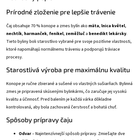
Prírodné zloženie pre lepšie trávenie
Čaj obsahuje 70 % konope a zmes bylín ako
mäta
,
lnica květel
,
nechtík
,
harmanček
,
fenikel
,
zeměžluč
a
benedikt lekársky
.
Tieto byliny boli starostlivo vybrané pre svoje pozitívne vlastnosti,
ktoré napomáhajú normálnemu tráveniu a podporujú tráviace
procesy.
Starostlivá výroba pre maximálnu kvalitu
Konope je ručne zbierané a sušené vo vlastných sušiarňach. Bylinná
zmes je pripravená skúsenými bylinkármi, čo zaručuje jej vysokú
kvalitu a účinnosť. Pred balením je každá várka dôkladne
kontrolovaná, aby bola zachovaná čerstvosť a bohatá chuť.
Spôsoby prípravy čaju
Odvar
– Najintenzívnejší spôsob prípravy. Zmiešajte dve