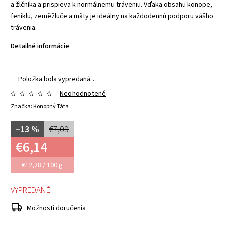
a žlčníka a prispieva k normálnemu tráveniu. Vďaka obsahu konope,
feniklu, zeměžluče a mäty je ideálny na každodennú podporu vášho
trávenia.
Detailné informácie
Položka bola vypredaná…
Neohodnotené
Značka:
Konopný Táta
–13 %
€7,09
€6,14
€12,28 / 100 g
VYPREDANÉ
Možnosti doručenia