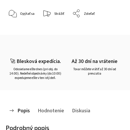
Opýtať sa
Strážiť
Zdieľať
🚀 Blesková expedícia.
Až 30 dní na vrátenie
Odosielame ešte dnes (pri obj. do
Tovar môžete vrátiť až 30 dní od
14:00). Nedeľné objednávky (do 10:00)
prevzatia
expedujeme ešte v ten istý deň.
Popis
Hodnotenie
Diskusia
Podrobný popis