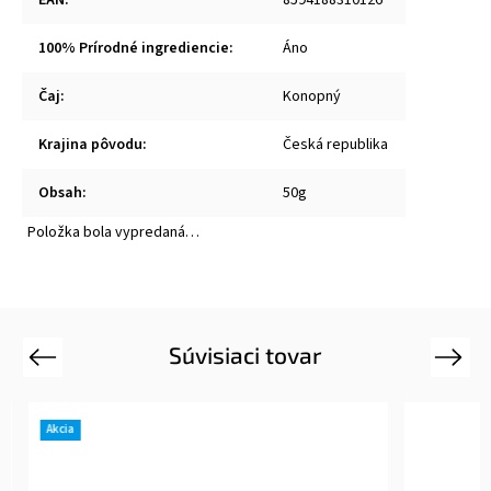
EAN
:
8594188310126
100% Prírodné ingrediencie
:
Áno
Čaj
:
Konopný
Krajina pôvodu
:
Česká republika
Obsah
:
50g
Položka bola vypredaná…
Súvisiaci tovar
Previous
Next
Akcia