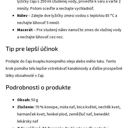
lyžičky čaju s 250 ml studenej vody, priveďte k varu a varte 2
minúty. Potom sceďte a nechajte vychladnúť.
Nálev
– Zalejte dve lyžičky zmesi vodou s teplotou 85 °C a
nechajte lúhovať 5 minút.
Macerát
– Pre studený nálev namočte zmes do vlažnej vody
a nechajte lúhovať cez noc.
Tip pre lepší účinok
Pridajte do čaju kvapku konopného oleja alebo iného tuku. Tento
krok pomáha telu lepšie vstrebávať kanabinoidy a ďalšie prospešné
látky obsiahnuté v čaji.
Podrobnosti o produkte
Obsah:
50 g
Zloženie:
70 % konope, mäta nať, lnica květel, nechtík kvet,
harmanček kvet, fenikel plod, zeměžluč nať, benedikt
lekársky nať