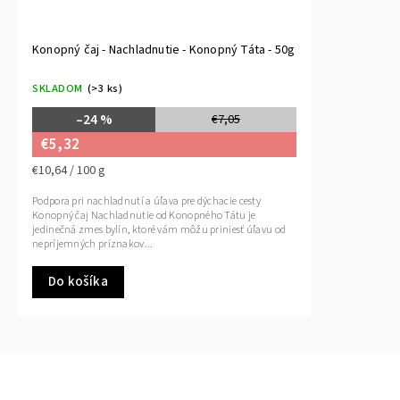
Konopný čaj - Nachladnutie - Konopný Táta - 50g
SKLADOM
(>3 ks)
–24 %
€7,05
€5,32
€10,64 / 100 g
Podpora pri nachladnutí a úľava pre dýchacie cesty
Konopný čaj Nachladnutie od Konopného Tátu je
jedinečná zmes bylín, ktoré vám môžu priniesť úľavu od
nepríjemných príznakov...
Do košíka