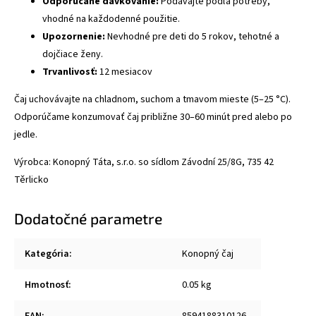
Odporúčané dávkovanie:
Podávajte podľa potreby,
vhodné na každodenné použitie.
Upozornenie:
Nevhodné pre deti do 5 rokov, tehotné a
dojčiace ženy.
Trvanlivosť:
12 mesiacov
Čaj uchovávajte na chladnom, suchom a tmavom mieste (5–25 °C).
Odporúčame konzumovať čaj približne 30–60 minút pred alebo po
jedle.
Výrobca: Konopný Táta, s.r.o. so sídlom Závodní 25/8G, 735 42
Těrlicko
Dodatočné parametre
Kategória
:
Konopný čaj
Hmotnosť
:
0.05 kg