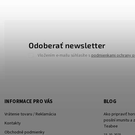
Odoberať newsletter
Vložením e-mailu súhlasíte s
podmienkami ochrany o
INFORMACE PRO VÁS
BLOG
Vrátenie tovaru / Reklamácia
Ako pripraviť hor
posilní imunitu a
Kontakty
Teabee
Obchodné podmienky
23. 10. 2025