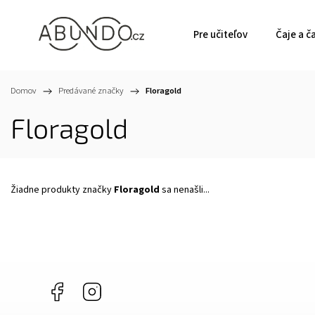
Pre učiteľov
Čaje a č
Domov
/
Predávané značky
/
Floragold
Floragold
Žiadne produkty značky
Floragold
sa nenašli...
Facebook
Instagram