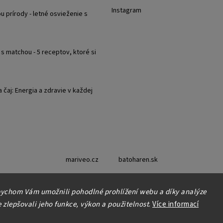
Instagram
u prírody - letné osvieženie s
s matchou - 5 receptov, ktoré si
čaj: Energia a zdravie v každej
mariveo.cz
batoharen.sk
ychom Vám umožnili pohodlné prohlížení webu a díky analýze
Copyright 2019 - 2026
Abundo.cz
. Všetky práva vyhradené.
zlepšovali jeho funkce, výkon a použitelnost
.
Více informací
Upraviť nastavenie cookies