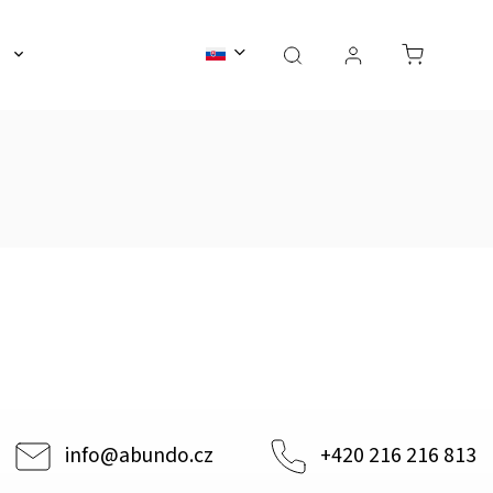
a
Darčekové sety
Sviečky
Akcia
Blog
info
@
abundo.cz
+420 216 216 813