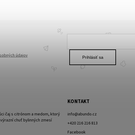
sobných údajov
Prihlásiť sa
KONTAKT
úci čaj s citrónom a medom, ktorý
info
@
abundo.cz
 zvýrazní chuť bylinných zmesí
+420 216 216 813
Facebook