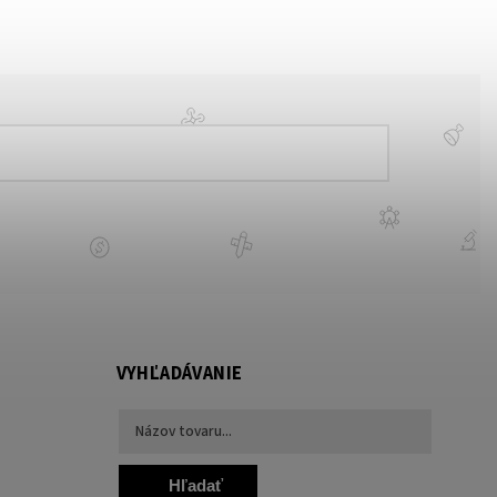
VYHĽADÁVANIE
Hľadať